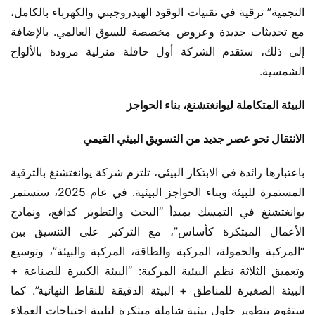
النجمية” ترقية في تقنيات الوقود الهيدروجيني والكهرباء بالكامل، 
مع تحديثات جديدة وعروض مخصصة للسوق العالمي. بالإضافة 
إلى ذلك، ستقدم الشركة أول حافلة منزلية مزودة بالألواح 
الشمسية.
البيئة المتكاملة ليوانغتشنغ، بناء الحواجز
الانتقال نحو عصر جديد من التسويق البيئي القيمي
باعتبارها رائدة في الابتكار البيئي، تلتزم شركة يوانغتشنغ بالترقية 
المستمرة للبيئة وبناء الحواجز البيئية. في عام 2025، ستستمر 
يوانغتشنغ في التمسك بمبدأ “البحث والتطوير كدافع، ونماذج 
الأعمال المبتكرة كأساس”، مع التركيز على التنسيق بين 
“المركبة والحمولة، المركبة والطاقة، المركبة والبيئة”، وتوسيع 
وتعميق الثلاثة نظم البيئية المركبة: “البيئة الكبيرة للصناعة + 
البيئة الصغيرة للمناطق + البيئة الدقيقة للنقاط النهائية”. كما 
ستقوم بتطوير حلول بيئية شاملة مبتكرة لتلبية احتياجات العملاء 