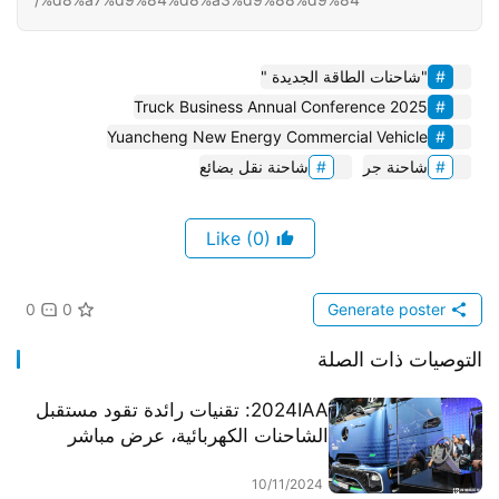
"شاحنات الطاقة الجديدة "
2025 Truck Business Annual Conference
Yuancheng New Energy Commercial Vehicle
شاحنة جر
شاحنة نقل بضائع
(0)
Like
0
0
Generate poster
التوصيات ذات الصلة
2024IAA: تقنيات رائدة تقود مستقبل
الشاحنات الكهربائية، عرض مباشر
لسيارة مرسيدس eActros 600، دعنا
نلقي نظرة على سبب قوتها.
10/11/2024