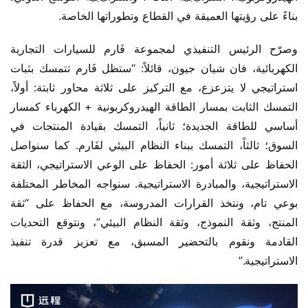
بناءً على رؤيتها العميقة في القطاع وتطوراتها الخاصة.
وصرّح الرئيس التنفيذي لمجموعة فَارم للسيارات التجارية 
الكهربائية، فان شيان جيون، قائلاً: “ستظل فَارم تتمسك بثبات 
استراتيجي لا يتزعزع، مع التركيز على ثلاثة محاور ثابتة: أولاً، 
التمسك الثابت بمسار الطاقة الهيدروكربونية + الكهرباء كمسار 
أساسي للطاقة الجديدة؛ ثانياً، التمسك بقيادة المنتجات في 
السوق؛ ثالثاً، التمسك ببناء النظام البيئي لفَارم. كما سنواصل 
الحفاظ على ثلاثة أمور: الحفاظ على الوعي الاستراتيجي، الثقة 
الاستراتيجية، والمبادرة الاستراتيجية. سنواجه المخاطر المختلفة 
بوعي تام، ونتخذ القرارات المدروسة، مع الحفاظ على “ثقة 
المنتج، وثقة النموذج، وثقة النظام البيئي”، ونتوقع التحديات 
القادمة ونقوم بالتحضير المسبق، مع تعزيز قدرة تنفيذ 
الاستراتيجية.”