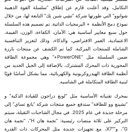
التكامل، وقد أعلنت فَارم عن إطلاق “سلسلة القوة الذهبية 
شوانوو” التي طورتها شركة “تشِي شين تِك” التابعة لها، من خلال 
نموذج دمج الأنظمة + البرمجيات الذاتية. تم تصميم هذه السلسلة 
حول سبع معايير أساسية هي: الأمان، الكفاءة، الوزن، القيمة، 
الاعتمادية، العمر الافتراضي، والذكاء، وذلك لتعزيز التنافسية 
الشاملة للمنتجات المركبة. كما تم الكشف عن منتجات بارزة 
ضمن السلسلة مثل “PowerONE+” وهي مجموعة الطاقة 
المحورية ذات المحرك المشترك، بالإضافة إلى الجيل الجديد من 
أنظمة الطاقة الهيدروكربونية والكهربائية، مما يشكل أساسًا قويًا 
لبنية الطاقة المتكاملة في الشاسيه.
بمحرك تقنياته الأساسية مثل “لونغ دراجون للقيادة الذكية” و 
“تشينغ وو للطاقة” ستدفع جميع منتجات شركة “يانغ تساي” إلى 
مرحلة جديدة في عام 2025. في مجال الشاحنات الثقيلة، سيتم 
التركيز على ثلاثة منصات رئيسية: “نجمة هان H”، “نجمة هان 
G”، و”X7″، مع تجهيزات جديدة مثل المحركات ذات القدرة 