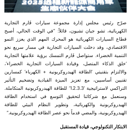
صرّح رئيس مجلس إدارة مجموعة سيارات فَارم التجارية 
الكهربائية، تشو جيان تشيون، قائلاً: “في الوقت الحالي، أصبح 
قطاع السيارات الكهربائية هو المحرك المهم الذي يعزز النمو 
الاقتصادي، وقد دخلت السيارات التجارية في مسار سريع نحو 
التنمية الخضراء. ستواصل فَارم التمسك برؤية علامتها التجارية 
‘خلق الذكاء المتصل، وقيادة السيارات التجارية الخضراء’، 
والالتزام بتقنيتي ‘الطاقة الهيدروكربونية + الكهرباء’ كمسارين 
تقنيين أساسيين، مع تعزيز الميزة القيادية وتضخيم التأثير 
التراكمي لاستراتيجية ‘1.2.3.3’ للطاقة الهيدروكربونية المتكاملة. 
وسنعمل مع شركائنا لتحقيق التوسع في استخدام الطاقة 
الهيدروكربونية والكهربائية، وتطوير النظام البيئي للطاقة 
الهيدروكربونية، والمضي قدماً نحو عصر الطاقة الهيدروكربونية.”
الابتكار التكنولوجي، قيادة المستقبل