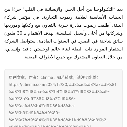
يعد “التكنولوجيا من أجل الخير، والإنسانية في القلب” جزءًا من 
الجينات الأساسية لعلامة ريموت التجارية. في مؤتمر شركاء 
البيئة، أطلقت ريموت مبادرة خيرية بالتعاون مع وكلائها ومورديها 
وشركائها من أعلى وأسفل السلسلة، بهدف الاهتمام بـ 30 مليون 
سائق شاحنة في الصين. في السنوات القادمة، ستواصل الشركة 
استثمار الموارد ذات الصلة لبناء عالم لوجستي دافئ وإنساني، 
من خلال التعاون المشترك مع جميع الأطراف المعنية.
原创文章，作者：ctinme，如若转载，请注明出处：
https://ctinme.com/2024/12/30/%d8%ad%d8%a7%d9%81
%d8%b8%d8%aa-%d8%b4%d8%b1%d9%83%d8%a9-
%d9%8a%d9%88%d8%a7%d9%86-
%d8%aa%d8%b4%d9%86%d8%ba-
%d8%b9%d9%84%d9%89-
%d8%a7%d9%84%d9%85%d8%b1%d9%83%d8%b2-
%d8%a7%d9%84%d8%a3%d9%88%d9%84/