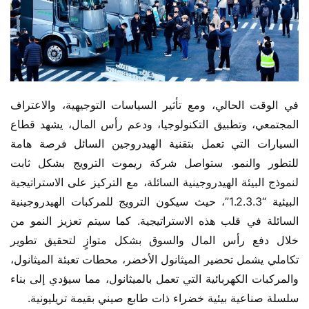
في الوقت الحالي، ومع تأثير السياسات التوجيهية، والاعتراف 
المجتمعي، وتطبيق التكنولوجيا، ودعم رأس المال، يشهد قطاع 
السيارات التي تعمل بتقنية الهيدروجين السائل فرصة هامة 
للتطور والنمو. ستواصل شركة ريموت الترويج بشكل ثابت 
لنموذج البيئة الهيدروجينية السائلة، مع التركيز على الاستراتيجية 
البيئية “1.2.3.3”، حيث سيكون الترويج للمركبات الهيدروجينية 
السائلة في قلب هذه الاستراتيجية. كما سيتم تعزيز النمو من 
خلال دفع رأس المال والسوق بشكل متوازٍ لتحقيق تطوير 
تكاملي يشمل تحضير الميثانول الأخضر، محطات تعبئة الميثانول، 
والمركبات الكهربائية التي تعمل بالميثانول، مما سيؤدي إلى بناء 
سلسلة صناعية بيئية خضراء ذات طابع صيني بقيمة تريليونية.