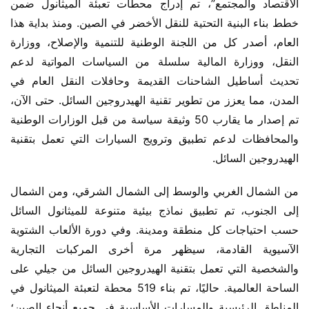
الاقتصاد والمجتمع”، تم إدراج محطات تعبئة الميثانول ضمن 
خطط بناء البنية التحتية للنقل الأخضر في الصين. ومنذ بداية هذا 
العام، أصدر كل من اللجنة الوطنية للتنمية والإصلاح، ووزارة 
النقل، ووزارة المالية سلسلة من السياسات المواتية لدعم 
تحديث أساطيل الشاحنات القديمة وحافلات النقل العام في 
المدن، مما يعزز من تطوير تقنية الهيدروجين السائل. حتى الآن، 
تم إصدار ما يقارب 50 وثيقة سياسة من قبل الوزارات الوطنية 
والمحافظات لدعم تطبيق وترويج السيارات التي تعمل بتقنية 
الهيدروجين السائل.
من الشمال الغربي والوسط إلى الشمال الشرقي، ومن الشمال 
إلى الجنوب، تم تطبيق نماذج بيئية متنوعة للميثانول السائل 
حسب احتياجات كل منطقة ومدينة. وفي دورة الألعاب الشتوية 
الآسيوية القادمة، سيظهر مرة أخرى المركبات التجارية 
والشخصية التي تعمل بتقنية الهيدروجين السائل من جيلي على 
الساحة العالمية. حاليًا، تم بناء 519 محطة لتعبئة الميثانول في 
المناطق الرئيسية والمسارات الأساسية في جميع أنحاء الصين؛ 