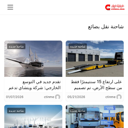
شاحنة نقل بضائع
شاحنة جديدة
شاحنة جديدة
على ارتفاع 15 سنتيمترًا فقط
تقدم جديد في التوسع
من سطح الأرض، تم تصميم
الخارجي: شركة ويتشاي تدعم
هذا الشاحنة النصف مقطورة
الإبحار الناجح للإبحار الخشبي
01/07/2026
ctinme
05/21/2026
ctinme
للإنقاذ ذات الأرضية المنخفضة
PHINISI في إندونيسيا
جدًا خصيصًا لنقل الحافلات
الكبيرة، وستتيح لك تجربة
شاحنة جديدة
شاحنة جديدة
استخدامها في حالات الطوارئ.