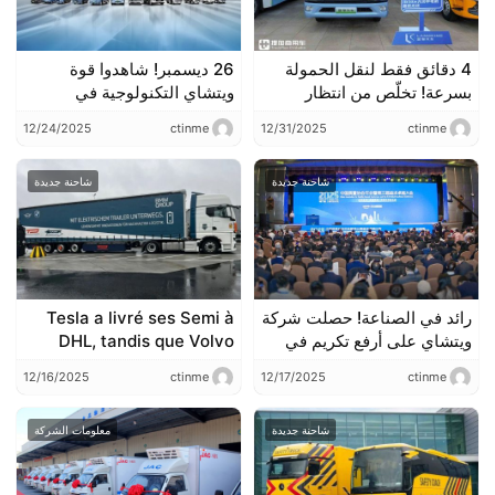
4 دقائق فقط لنقل الحمولة
26 ديسمبر! شاهدوا قوة
بسرعة! تخلّص من انتظار
ويتشاي التكنولوجية في
التحميل والتفريغ؟ شاهد
المركبات التجارية الجديدة،
12/24/2025
ctinme
12/31/2025
ctinme
لقطات حية من شاحنة ويتشاي
واستكشفوا استراتيجيتها
للطاقة الجديدة لانغتشينغ يوي
الرائدة!
إي إتش لنقل الحمولة بسرعة
شاحنة جديدة
شاحنة جديدة
رائد في الصناعة! حصلت شركة
Tesla a livré ses Semi à
ويتشاي على أرفع تكريم في
DHL, tandis que Volvo
بناء فرق إدارة الجودة
lance un camion
12/16/2025
ctinme
12/17/2025
ctinme
électrique de 14 tonnes !
Les dernières actualités
شاحنة جديدة
معلومات الشركة
du secteur des camions à
l’étranger, en ligne avec
les tendances du 12.8-