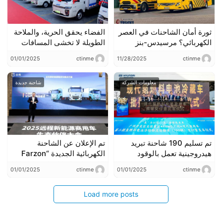
12.14.
ثورة أمان الشاحنات في العصر
الفضاء يحقق الحرية، والملاحة
الكهربائي؟ مرسيدس-بنز
الطويلة لا تخشى المسافات
تطلق eActros 600 Safety
البعيدة! تم تسليم الدفعة الأولى
01/01/2025
ctinme
11/28/2025
ctinme
Truck (شاحنة الأمان)
من 8 سيارات شاحنة مبردة من
طراز كايدا U7 بنجاح.
معلومات الشركة
شاحنة جديدة
تم تسليم 190 شاحنة تبريد
تم الإعلان عن الشاحنة
هيدروجينية تعمل بالوقود
الكهربائية الجديدة “Farzon
الخلوي من هيوانداي في
X7” متعددة القوى، بداية عصر
01/01/2025
ctinme
01/01/2025
ctinme
غوانغتشو بشكل جماعي،
تطوير شاحنات النقل
لتوسيع حدود التطبيق
الكهربائية.
Load more posts
باستمرار.