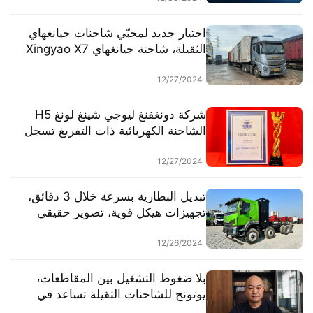
المستخدمين على تحميل المزيد
وكسب المزيد.
اختيار جديد لمحبّي شاحنات جيانغهاي
الثقيلة، شاحنة جيانغهاي Xingyao X7
تدعم طريق نجاح النقل البري لمالك
الشاحنة السيد زين
12/27/2024
شركة دونغفنغ ليوجي شينغ لونغ H5
الشاحنة الكهربائية ذات التفريغ تسجل
خفضًا في استهلاك الطاقة بنسبة 15%!
تتوج بعرش ملك توفير الطاقة لعام
12/27/2024
2024!
تبديل البطارية بسرعة خلال 3 دقائق،
تجهيزات هيكل قوية، تصوير حقيقي
لشاحنة تشينغلونغ H5 الخاصة بتبديل
البطاريات لنقل المخلفات.
12/26/2024
بلا ضغوط التشغيل بين المقاطعات،
يوتونج للشاحنات الثقيلة تساعد في
تحويل نقل الفحم إلى الطاقة الجديدة.