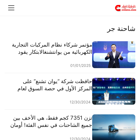
شاحنة جر
مؤتمر شركاء نظام المركبات التجارية
الكهربائية من يوانتشنغالابتكار يقود
الطريق، وبناء إطار جديد للبيئة
النظامية للمركبات الثقيلة الكهربائية
01/01/2025
حافظت شركة “يوان تشنغ” على
المركز الأول في حصة السوق لعام
2024، ومن المتوقع أن تتجاوز مبيعاتها
التراكمية مليون وحدة بحلول عام
12/30/2024
2027.
تزن 7351 كجم فقط، هي الأخف بين
جميع الشاحنات في نفس الفئة! أومان
جالاكسي 5: تجسيد تام لتقنيات
التخفيض في الوزن، تساعد
12/30/2024