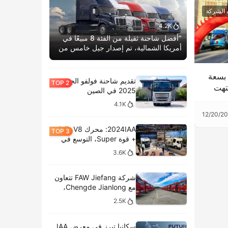
 الشركة
4.2K
“أفضل شاحنة ثقيلة من الفئة 8 مبيعًا في
أمريكا الشمالية، تم إصدار جيل خامس من
كاسكاديا بوم الحياة.”
 بسعة
تقديم شاحنة فولفو الجديدة
نتهت
2025 في الصين
ر إطلاق
4.1K
لمنتج الجديد فيدي MW5
12/20/2
2024IAA: محرك V8، الغاز
+ قوة Super، التوسع في
الطرازات الكهربائية،
3.6K
وتحليل المعروضات الداخلية
لشركة سكانيا
شركة FAW Jiefang تتعاون
مع Chengde Jianlong،
وتكشف النقاب عن تسليم
2.5K
100 مركبة كهربائية في
احتفال جديد
سكانيا تبرز في معرض IAA