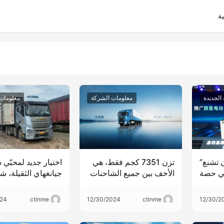
ة
الجديدة
معلومات الشركة
معلومات
 تشنغ”
تزن 7351 كجم فقط، هي
اختيار جديد لمحبّي
في حصة
الأخف بين جميع الشاحنات
جيانغهاي الثقيلة، ش
ق لعام 2024، ومن
في نفس الفئة! أومان
جيانغهاي ao X7
يعاتها
جالاكسي 5: تجسيد تام
تدعم طريق نجاح ال
024
ctinme
12/30/2024
ctinme
12/30/2
ة
لتقنيات التخفيض في
البري لمالك الشاحن
الوزن، تساعد المستخدمين
زين