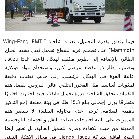
فيما يتعلق بقدرة التحميل، تعتمد شاحنة “Wing-Fang EMT 
Mammoth” على تصميم فريد لشعاع تحميل ثقيل يشبه الجناح 
الطائر، بالإضافة إلى تطوير مكثف لهيكل قاعدة Isuzu ELF، 
وتصميم إطار ذو مقطع عرضي كبير، واستخدام مواد فولاذية 
عالية القوة في الهيكل الرئيسي، إلى جانب تقنيات دقيقة 
لمكونات أساسية مثل المحور الخلفي عالي التروس. بفضل هذه 
التقنيات، تحقق الشاحنة قدرة تحميل فائقة، حيث اجتازت اختبارًا 
متطرفًا بوزن إجمالي يبلغ 15.3 طنًا في بيئة مغلقة (مع التذكير 
بأهمية السلامة، يُرجى عدم محاولة التقليد). لا تقتصر هذه 
المميزات على تلبية احتياجات صناعة النقل والخدمات اللوجستية 
الحديثة من حيث الكفاءة وقدرة التحميل العالية، بل تُظهر أيضًا 
القوة الهائلة لشركة Jiangxi Isuzu في مجال الابتكار التقني 