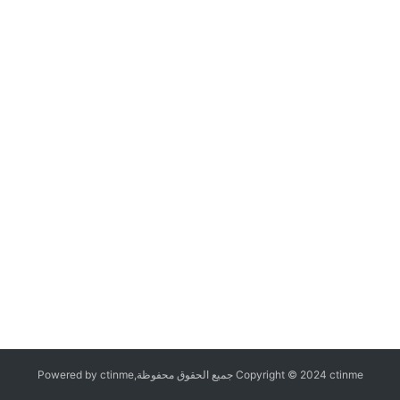
Copyright © 2024 ctinme جميع الحقوق محفوظة,Powered by ctinme