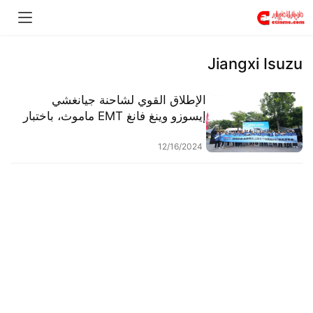
Jiangxi Isuzu
الإطلاق القوي لشاحنة جيانغشي
إيسوزو وينغ فانغ EMT ماموث، باختبار
حدودي بوزن إجمالي يبلغ 15.3 طنًا.
12/16/2024