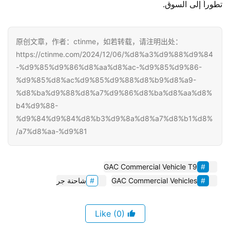
تطوراً إلى السوق.
原创文章，作者：ctinme，如若转载，请注明出处：
https://ctinme.com/2024/12/06/%d8%a3%d9%88%d9%84
-%d9%85%d9%86%d8%aa%d8%ac-%d9%85%d9%86-
%d9%85%d8%ac%d9%85%d9%88%d8%b9%d8%a9-
%d8%ba%d9%88%d8%a7%d9%86%d8%ba%d8%aa%d8%
b4%d9%88-
%d9%84%d9%84%d8%b3%d9%8a%d8%a7%d8%b1%d8%
a7%d8%aa-%d9%81/
GAC Commercial Vehicle T9
GAC Commercial Vehicles
شاحنة جر
(0)
Like