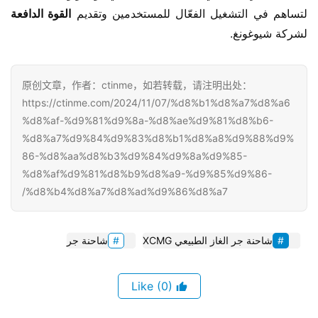
لتساهم في التشغيل الفعّال للمستخدمين وتقديم 
القوة الدافعة 
لشركة شيوغونغ.
原创文章，作者：ctinme，如若转载，请注明出处：
https://ctinme.com/2024/11/07/%d8%b1%d8%a7%d8%a6
%d8%af-%d9%81%d9%8a-%d8%ae%d9%81%d8%b6-
%d8%a7%d9%84%d9%83%d8%b1%d8%a8%d9%88%d9%
86-%d8%aa%d8%b3%d9%84%d9%8a%d9%85-
%d8%af%d9%81%d8%b9%d8%a9-%d9%85%d9%86-
%d8%b4%d8%a7%d8%ad%d9%86%d8%a7/
شاحنة جر الغاز الطبيعي XCMG
شاحنة جر
(0)
Like