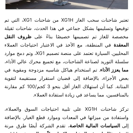
تعتبر شاحنات سحب الغاز XG1H من شاحنات XG1، التي تم 
توقيعها وتسليمها بشكل جماعي في هذا الحدث، شاحنات ثقيلة 
مخصصة للغاز تم تصميمها خصيصًا بناءً على 
ظروف النقل 
المعقدة
 في المنطقة، مع الأخذ في الاعتبار احتياجات العملاء 
المحليين. السيارة تعتمد على منصة تصميم XG1، وتم دمج موارد 
سلسلة التوريد لصناعة الشاحنات، مع تجميع محرك عالي الأداء،
مما يعزز الأداء
. تم استخدام هياكل شاسيه مزدوجة ومقوية في 
بعض الأجزاء، بالإضافة إلى قضبان استقرار مستقيمة لتقوية 
المتانة. كما أن استهلاك الغاز أقل بنحو 3 كجم/100 كم مقارنة 
بالمنافسين، مما يساعد في زيادة استفادة العملاء.
تركز شاحنات XG1H على تلبية احتياجات السوق والعملاء، 
واستفادة من ميزاتها في المعدات وموارد قطع الغيار. بالإضافة 
إلى
 السياسات المالية الخاصة
، تقدم الشركة أيضًا طرق مرنة 