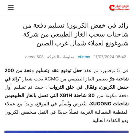
رائد في خفض الكربون! تسليم دفعة من
شاحنات سحب الغاز الطبيعي من شركة
شيوغونغ لعملاء شمال غرب الصين
11/07/2024 08:42
ctinme
معلومات الشركة
608 views
في 5 نوفمبر، تم عقد
 حفل توقيع عقد وتسليم دفعة من 200 
شاحنة جرّ
 بعنصر الغاز الطبيعي من XCMG تحت شعار “
رائد في 
خفض الكربون، وفعّال في خلق الثروات
“، حيث تم تسليم أول 
دفعة مكونة من 
30 شاحنة XG1H التي تعمل بالغاز الطبيعيمن 
شاحنات XUGONG
، لتُعرض وتُسلّم في الموقع، وتبدأ مع عملاء 
المنطقة الشمالية الغربية فصلًا جديدًا في النقل منخفض الكربون 
وذو الكفاءة العالية.