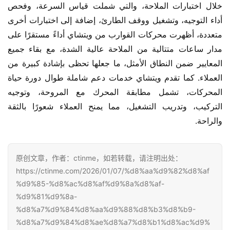
خلال اختبارات الملاحة، والتي شملت قياس السرعة، وفحص 
أداء التوجيه، وتشغيل ووقف الطارئ، إضافة إلى اختبارات أخرى 
متعددة، أظهرت محركات القوارب من ويتشاي أداءً مستقرًا على 
مدار ساعات متتالية من الملاحة عالية الشدة، مع بقاء جميع 
المعايير ضمن النطاق الأمثل، ما جعلها تحظى بإشادة كبيرة من 
العملاء. كما تقدم ويتشاي خدمات دعم شاملة طوال دورة حياة 
المحركات، تشمل مطابقة المحرك مع المروحة، وتوجيه 
التركيب، وتدريب التشغيل، مما يمنح العملاء شعورًا بالثقة 
والراحة.
原创文章，作者：ctinme，如若转载，请注明出处：
https://ctinme.com/2026/01/07/%d8%aa%d9%82%d8%af
%d9%85-%d8%ac%d8%af%d9%8a%d8%af-
%d9%81%d9%8a-
%d8%a7%d9%84%d8%aa%d9%88%d8%b3%d8%b9-
%d8%a7%d9%84%d8%ae%d8%a7%d8%b1%d8%ac%d9%