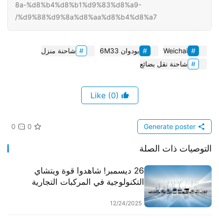
8a-%d8%b4%d8%b1%d9%83%d8%a9-
%d9%88%d9%8a%d8%aa%d8%b4%d8%a7/
Weichai
بودوان 6M33
شاحنة منزل
شاحنة نقل بضائع
(0)
Like
0
0
Generate poster
التوصيات ذات الصلة
26 ديسمبر! شاهدوا قوة ويتشاي
التكنولوجية في المركبات التجارية
الجديدة، واستكشفوا استراتيجيتها
الرائدة!
12/24/2025