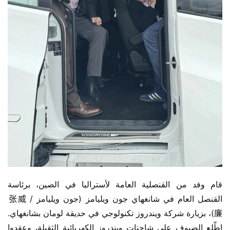
قام وفد من القنصلية العامة لأستراليا في الصين، برئاسة 
القنصل العام في شانغهاي جون ويليامز (جون ويليامز / 张威
廉)، بزيارة شركة ويندروز تكنولوجي في حديقة لومان بشانغهاي. 
اطّلع الضيوف على شاحنات ويندروز الكهربائية الثقيلة، وعقدوا 