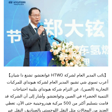
【نائب المدير العام لشركة HTWO غوانغتشو، تشنغ دا شيان】
أعرب تسوي شي تشيو، المدير العام لشركة هيونداي للمركبات 
التجارية (الصين)، عن التزام شركة هيونداي بتلبية احتياجات 
التنمية الخضراء في الصين وغوانغتشو. وأشار إلى أن الشركة قد 
قامت بتسليم أكثر من 500 مركبة هيدروجينية حتى الآن، تغطي 
العديد من المجالات مثل النقل اللوجستي بالصناديق، النقل عبر 