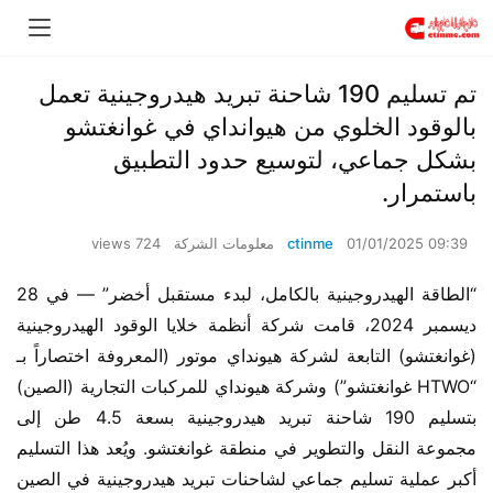
تم تسليم 190 شاحنة تبريد هيدروجينية تعمل
بالوقود الخلوي من هيوانداي في غوانغتشو
بشكل جماعي، لتوسيع حدود التطبيق
باستمرار.
01/01/2025 09:39
ctinme
معلومات الشركة
724 views
“الطاقة الهيدروجينية بالكامل، لبدء مستقبل أخضر” — في 28 
ديسمبر 2024، قامت شركة أنظمة خلايا الوقود الهيدروجينية 
(غوانغتشو) التابعة لشركة هيونداي موتور (المعروفة اختصاراً بـ 
“HTWO غوانغتشو”) وشركة هيونداي للمركبات التجارية (الصين) 
بتسليم 190 شاحنة تبريد هيدروجينية بسعة 4.5 طن إلى 
مجموعة النقل والتطوير في منطقة غوانغتشو. ويُعد هذا التسليم 
أكبر عملية تسليم جماعي لشاحنات تبريد هيدروجينية في الصين 