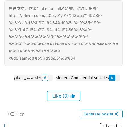
原创文章，作者：ctinme，如若转载，请注明出处：
https://ctinme.com/2025/01/01/%d8%aa%d9%85-
%d8%aa%d8%b3%d9%84%d9%8a%d9%85-190-
%d8%b4%d8%a7%d8%ad%d9%86%d8%a9-
%d8%aa%d8%a8%d8%b1%d9%8a%d8%af-
%d9%87%d9%8a%d8%af%d8%b1%d9%88%d8%ac%d9%8
a%d9%86%d9%8a%d8%a9-
%d8%aa%d8%b9%d9%85%d9%84/
Modern Commercial Vehicles
شاحنة نقل بضائع
(0)
Like
0
0
Generate poster
اترك تعليقاً