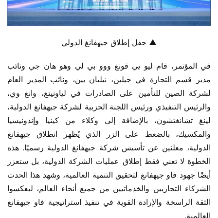
▲ حفل إطلاق جيهفانغ الدولي
في المؤتمر، قام ليو يي قونغ ووو بي لي وهو هان جي ونائب 
مدير قسم التجارة في جيلين، نيليان بين، ونائب المدير العام 
لشركة الصين للتأمين على الصادرات في لياونينغ، وانغ وي، 
والرئيس التنفيذي ورئيس اللجنة الحزبية لشركة جيهفانغ الدولية، 
لينغ تشانغتشون، بالإضافة إلى وكلاء من كينيا وإندونيسيا 
والمكسيك، بالضغط على الزر الذي يُظهر انطلاق جيهفانغ 
الدولية، معلنين عن تأسيس شركة جيهفانغ الدولية رسميًا. هذه 
الخطوة لا تعني فقط إطلاق عمليات الشركة الدولية، بل ستعزز 
أيضًا جهود فاو جيهفانغ لتحقيق التنمية العالمية، وشهد هذا الحدث 
الشركاء التجاريين والخدماتيين من جميع أنحاء العالم، ليعكسوا 
الثقة الراسخة والإرادة القوية في تنفيذ استراتيجية فاو جيهفانغ 
العالمية.