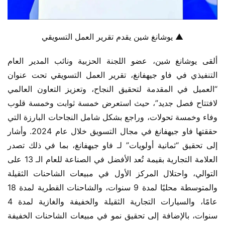
▲ يوشانغ شين يقدم تقرير العمل التسويقي
ألقى يوشانغ شين، عضو اللجنة الحزبية ونائب المدير العام 
التنفيذي في فاو جيهفانغ، تقرير العمل التسويقي تحت عنوان 
“العميل في المقدمة لتحقيق النجاح، وتعزيز التعاون العالمي 
لافتتاح فصل جديد”، حيث استعرض خمسة ثوابت وخمسة قلوب 
وفاء وخمسة تحولات، وراجع بشكل شامل النجاحات البارزة التي 
حققتها فاو جيهفانغ في مجال التسويق خلال عام 2024. وأشار 
إلى تحقيق “ثمانية أولويات” لـ فاو جيهفانغ، بما في ذلك تصدر 
العلامة التجارية بقيمة تُعد الأفضل في الصناعة للعام الـ 13 على 
التوالي، واحتلال المركز الأول في مبيعات الشاحنات الثقيلة 
والمتوسطة محليًا لمدة 9 سنوات، والشاحنات القطرية لمدة 18 
عامًا، والسيارات التجارية الثقيلة والخفيفة والغازية لمدة 4 
سنوات، بالإضافة إلى تحقيق نمو في مبيعات الشاحنات الخفيفة 