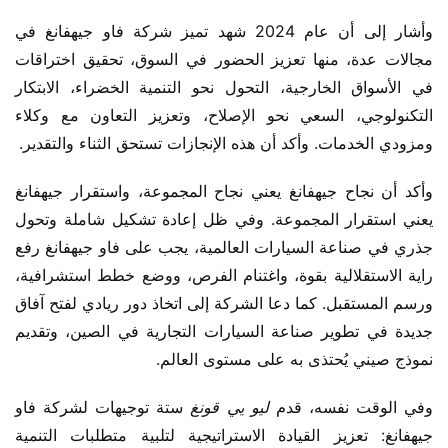
وأشار إلى أن عام 2024 شهد تميز شركة فاو جيهفانغ في 
مجالات عدة، منها تعزيز الحضور في السوق، تحقيق اختراقات 
في الأسواق الخارجية، التحول نحو التنمية الخضراء، الابتكار 
التكنولوجي، السعي نحو الإصلاح، وتعزيز التعاون مع وكلاء 
ومزودي الخدمات. وأكد أن هذه الإنجازات تستحق الثناء والتقدير.
وأكد أن نجاح جيهفانغ يعني نجاح المجموعة، واستقرار جيهفانغ 
يعني استقرار المجموعة. وفي ظل إعادة تشكيل شاملة وتحول 
جذري في صناعة السيارات العالمية، يجب على فاو جيهفانغ رفع 
راية الاستقلالية بقوة، واغتنام الفرص، ووضع خطط استشرافية، 
ورسم المستقبل. كما دعا الشركة إلى اتخاذ دور ريادي لفتح آفاق 
جديدة في تطوير صناعة السيارات التجارية في الصين، وتقديم 
نموذج صيني يُحتذى به على مستوى العالم.
وفي الوقت نفسه، قدم 
ليو يي قونغ
 ستة توجيهات لشركة فاو 
جيهفانغ: تعزيز القيادة الاستراتيجية لتلبية متطلبات التنمية 