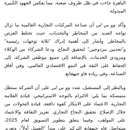
الباهرة جاءت في ظل ظروف صعبة، مما يعكس الجهود الكبيرة 
المبذولة.
وأكد 
وو بي لي
 أن صناعة المركبات التجارية العالمية ما تزال 
تواجه العديد من المخاطر والتحديات، حيث تختلط الفرص 
بالمخاطر. وأشار إلى أهمية إدراك “ثلاثة توجهات رئيسية” 
و”تحديين مزدوجين” لتحقيق النجاح. ودعا الشركاء من الوكلاء 
ومزودي الخدمات، بالإضافة إلى جميع موظفي الشركة، إلى 
الحفاظ على الثقة في النمو الاقتصادي العالمي، وفي آفاق 
الصناعة، وفي ريادة فاو جيهفانغ.
وبالنظر إلى المستقبل، شدد 
وو بي لي
 على أن الشركة ستظل 
متمسكة بما يلي: الالتزام بالتوجه الاستراتيجي. قيادة العلامة 
التجارية. الاعتماد على الابتكار كقوة دافعة. قيادة التحولات من 
خلال الإصلاح. تحقيق النجاح التجاري. تعزيز الثقافة والاعتماد 
على المواهب. وفيما يتعلق بتطوير التسويق لعام 2025، 
ستواصل فاو جيهفانغ التركيز على مبدأ “العميل أولاً”، وتعزيز 