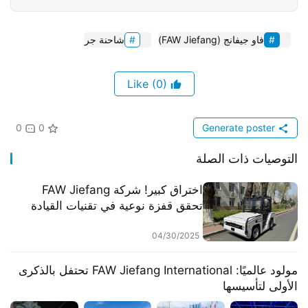
فاو جيفانج (FAW Jiefang)
شاحنة جر
(0)
Like
0
0
Generate poster
التوصيات ذات الصلة
​​اختراق كبير! شركة FAW Jiefang
تحقق قفزة نوعية في تقنيات القيادة
الذاتية​​
04/30/2025
مولود عالميًا: FAW Jiefang International تحتفل بالذكرى
الأولى لتأسيسها