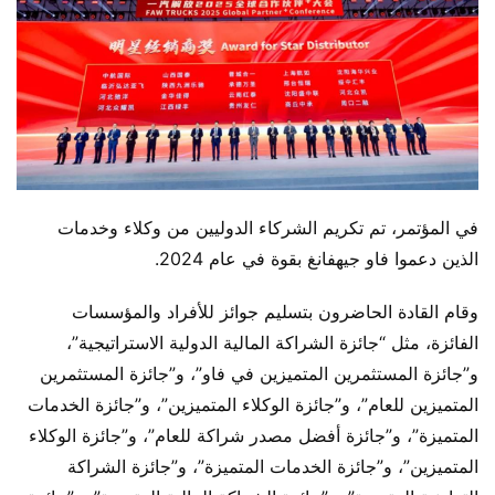
في المؤتمر، تم تكريم الشركاء الدوليين من وكلاء وخدمات 
الذين دعموا فاو جيهفانغ بقوة في عام 2024.
وقام القادة الحاضرون بتسليم جوائز للأفراد والمؤسسات 
الفائزة، مثل “جائزة الشراكة المالية الدولية الاستراتيجية”، 
و”جائزة المستثمرين المتميزين في فاو”، و”جائزة المستثمرين 
المتميزين للعام”، و”جائزة الوكلاء المتميزين”، و”جائزة الخدمات 
المتميزة”، و”جائزة أفضل مصدر شراكة للعام”، و”جائزة الوكلاء 
المتميزين”، و”جائزة الخدمات المتميزة”، و”جائزة الشراكة 