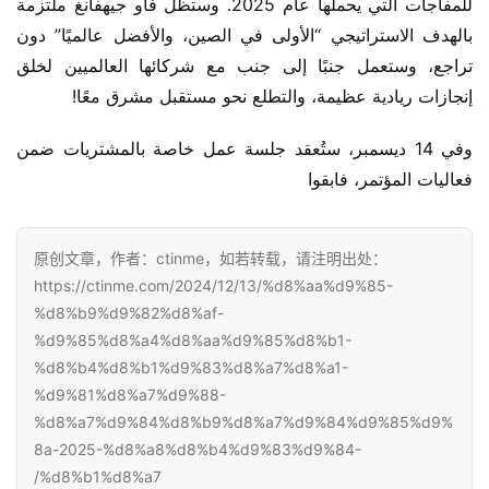
للمفاجآت التي يحملها عام 2025. وستظل فاو جيهفانغ ملتزمة 
بالهدف الاستراتيجي “الأولى في الصين، والأفضل عالميًا” دون 
تراجع، وستعمل جنبًا إلى جنب مع شركائها العالميين لخلق 
إنجازات ريادية عظيمة، والتطلع نحو مستقبل مشرق معًا!
وفي 14 ديسمبر، ستُعقد جلسة عمل خاصة بالمشتريات ضمن 
فعاليات المؤتمر، فابقوا
原创文章，作者：ctinme，如若转载，请注明出处：
https://ctinme.com/2024/12/13/%d8%aa%d9%85-
%d8%b9%d9%82%d8%af-
%d9%85%d8%a4%d8%aa%d9%85%d8%b1-
%d8%b4%d8%b1%d9%83%d8%a7%d8%a1-
%d9%81%d8%a7%d9%88-
%d8%a7%d9%84%d8%b9%d8%a7%d9%84%d9%85%d9%
8a-2025-%d8%a8%d8%b4%d9%83%d9%84-
%d8%b1%d8%a7/