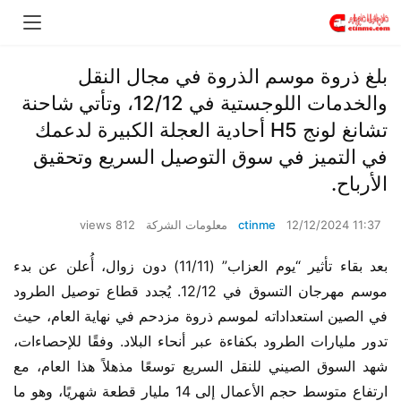
بلغ ذروة موسم الذروة في مجال النقل
والخدمات اللوجستية في 12/12، وتأتي شاحنة
تشانغ لونج H5 أحادية العجلة الكبيرة لدعمك
في التميز في سوق التوصيل السريع وتحقيق
الأرباح.
12/12/2024 11:37
ctinme
معلومات الشركة
812 views
بعد بقاء تأثير “يوم العزاب” (11/11) دون زوال، أُعلن عن بدء 
موسم مهرجان التسوق في 12/12. يُجدد قطاع توصيل الطرود 
في الصين استعداداته لموسم ذروة مزدحم في نهاية العام، حيث 
تدور مليارات الطرود بكفاءة عبر أنحاء البلاد. وفقًا للإحصاءات، 
شهد السوق الصيني للنقل السريع توسعًا مذهلاً هذا العام، مع 
ارتفاع متوسط ​​حجم الأعمال إلى 14 مليار قطعة شهريًا، وهو ما 