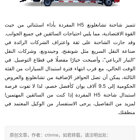
تتميز شاحنة تشانغلونغ H5 المفردة بأداء استثنائي من حيث 
القوة الاقتصادية، مما يلبي احتياجات السائقين في جميع الجوانب. 
وقد حازت الشاحنة على ثقة واعتراف الشركات الرائدة في 
صناعة النقل السريع مثل شونفنج، وجيندونغ، وشركات النقل 
“التيار الرباعي”، وأصبحت خيارًا مفضلًا في قطاع التوصيل. في 
الوقت الحالي، مع قرب انتهاء فترة استبدال السيارات من الفئة 
الثالثة، يمكن أن تصل الحوافز الإضافية من تشانغلونغ والعروض 
الحكومية إلى 9.5 آلاف يوان كأفضل خصم، لذا لا تفوت فرصة 
استبدال شاحنة H5 المفردة إذا كنت من السائقين المهتمين! 
لمزيد من التفاصيل، يرجى الاستفسار من الوكيل المعتمد في 
منطقتك.
原创文章，作者：ctinme，如若转载，请注明出处：