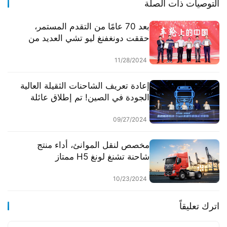
التوصيات ذات الصلة
بعد 70 عامًا من التقدم المستمر،
حققت دونغفنغ ليو تشي العديد من
الجوائز المرموقة.
11/28/2024
إعادة تعريف الشاحنات الثقيلة العالية
الجودة في الصين! تم إطلاق عائلة
شاحنات Hi-Truck التجارية من
دونغفينغ
09/27/2024
مخصص لنقل الموانئ، أداء منتج
شاحنة تشنغ لونغ H5 ممتاز
10/23/2024
اترك تعليقاً