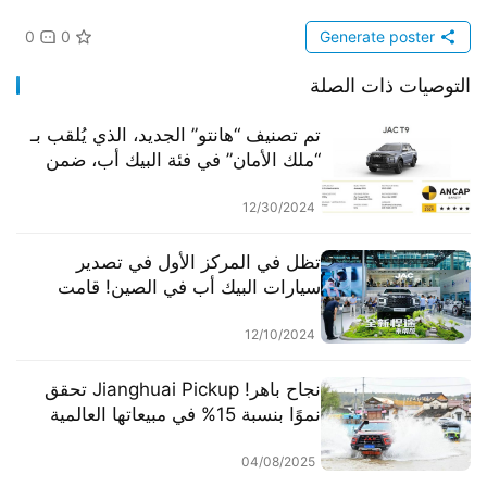
0
0
Generate poster
التوصيات ذات الصلة
تم تصنيف “هانتو” الجديد، الذي يُلقب بـ
“ملك الأمان” في فئة البيك أب، ضمن
فئة الخمس نجوم من تقييم الأمان
ANCAP في أستراليا.
12/30/2024
تظل في المركز الأول في تصدير
سيارات البيك أب في الصين! قامت
شركة جيانغهوى ببيع 5666 وحدة من
سيارات البيك أب عالميًا في نوفمبر.
12/10/2024
نجاح باهر! Jianghuai Pickup تحقق
نموًا بنسبة 15% في مبيعاتها العالمية
خلال الربع الأول، موسعةً آفاقها
04/08/2025