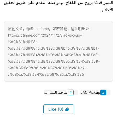
السير قدمًا بروح من الكفاح، ومواصلة التقدم على طريق تحقيق 
الأحلام.
原创文章，作者：ctinme，如若转载，请注明出处：
https://ctinme.com/2024/11/27/jac-pic-up-
%d9%81%d9%8a-
%d8%a7%d9%84%d8%a3%d8%b4%d9%87%d8%b1-
%d8%a7%d9%84%d8%b9%d8%b4%d8%b1%d8%a9-
%d8%a7%d9%84%d8%a3%d9%88%d9%84%d9%89-
%d9%85%d9%86-%d9%87%d8%b0%d8%a7-
%d8%a7%d9%84%d8%b9%d8%a7%d9%85/
JAC Pickup
شاحنه البيك اب
(0)
Like