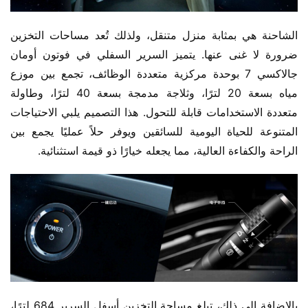
الشاحنة هي بمثابة منزل متنقل، ولذلك تُعد مساحات التخزين 
ضرورة لا غنى عنها. يتميز السرير السفلي في فوتون أومان 
جالاكسي 7 بوحدة مركزية متعددة الوظائف، تجمع بين موزع 
مياه بسعة 20 لترًا، وثلاجة مدمجة بسعة 40 لترًا، وطاولة 
متعددة الاستخدامات قابلة للتحول. هذا التصميم يلبي الاحتياجات 
المتنوعة للحياة اليومية للسائقين ويوفر حلاً عمليًا يجمع بين 
الراحة والكفاءة العالية، مما يجعله خيارًا ذو قيمة استثنائية.
بالإضافة إلى ذلك، تبلغ مساحة التخزين أسفل السرير 684 لترًا، 