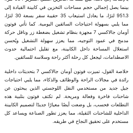
بينما يصل إجمالي حجم مساحات التخزين في كابينة القيادة إلى 
951.3 لترًا، ما يعادل استيعاب 35 حقيبة سفر بسعة 30 لترًا، 
مما يلبي بسهولة احتياجات السائقين اليومية. كما تأتي فوتون 
أومان جالاكسي 7 مجهزة بنظام تشغيل بضغطة زر وناقل حركة 
مدمج في عمود التوجيه، مما يعزز سهولة التشغيل ويُحسن 
استغلال المساحة داخل الكابينة، مع تقليل احتمالية حدوث 
الاصطدامات، ليجعل كل رحلة أكثر راحة وسلاسة للسائقين.
خلاصة القول، تميزت فوتون أومان جالاكسي 7 بتحديثات داخلية 
رائدة في مجالات الراحة والوظائف والذكاء، مما يلبي احتياجات 
جيل جديد من مستخدمي النقل اللوجستي الذين يبحثون عن 
شاحنات فاخرة وفعالة ومريحة. لم تكتف فوتون بتلبية هذه 
التطلعات فحسب، بل وضعت أيضًا معيارًا جديدًا لتصميم الكابينة 
الداخلية للشاحنات الثقيلة، مما يعزز تطور الصناعة ويساعد كل 
مستخدم على تحقيق النجاح في طريقه.