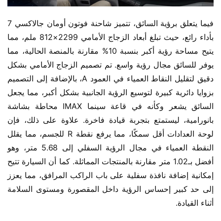
فيما يتعلق برؤية السائق، تتميز شاحنة فوتون أومان جالاكسي 7 
بأداء رائع، حيث تبلغ أبعاد الزجاج الأمامي 2299×812 ملم، مما 
يتيح مساحة رؤية أكبر بنسبة 10% مقارنة بالمنصة الحالية، مما 
يوفر للسائق مجال رؤية واسع. تم تصميم الزجاج الأمامي بشكل 
دقيق لتقليل النقاط العمياء في العمود A، بالإضافة إلى التصميم 
بزوايا دائرية كبيرة لتوسيع الرؤية الجانبية بشكل أكبر، مما يجعل 
السائق يشعر وكأنه في قاعة سينما IMAX محاطة بشاشة 
بانورامية، ليستمتع بتجربة قيادة فاخرة. علاوة على ذلك، فإن 
لوحة العدادات أقل سمكًا، مما يرفع نقطة R للجسم، مما يقلل 
النقطة العمياء في مجال الرؤية السفلي إلى 5.68 متر، وهو 
أفضل بـ1.02 متر مقارنة بالمنتجات المماثلة. كما أن السيارة تتيح 
إمكانية إضافة نافذة سفلية على باب الراكب المرافق، مما يعزز 
إلى حد كبير إحساس الرؤية داخل المقصورة ومستوى السلامة 
أثناء القيادة.