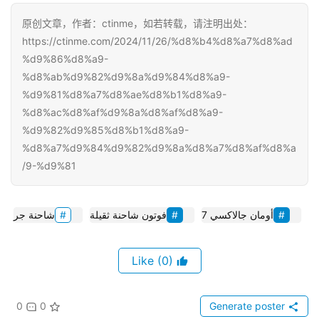
原创文章，作者：ctinme，如若转载，请注明出处：
https://ctinme.com/2024/11/26/%d8%b4%d8%a7%d8%ad
%d9%86%d8%a9-
%d8%ab%d9%82%d9%8a%d9%84%d8%a9-
%d9%81%d8%a7%d8%ae%d8%b1%d8%a9-
%d8%ac%d8%af%d9%8a%d8%af%d8%a9-
%d9%82%d9%85%d8%b1%d8%a9-
%d8%a7%d9%84%d9%82%d9%8a%d8%a7%d8%af%d8%a
9-%d9%81/
أومان جالاكسي 7
فوتون شاحنة ثقيلة
شاحنة جر
(0)
Like
0
0
Generate poster