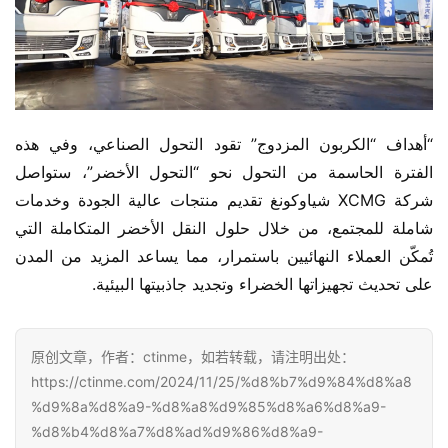
“أهداف “الكربون المزدوج” تقود التحول الصناعي، وفي هذه 
الفترة الحاسمة من التحول نحو “التحول الأخضر”، ستواصل 
شركة XCMG شياوكونغ تقديم منتجات عالية الجودة وخدمات 
شاملة للمجتمع، من خلال حلول النقل الأخضر المتكاملة التي 
تُمكّن العملاء النهائيين باستمرار، مما يساعد المزيد من المدن 
على تحديث تجهيزاتها الخضراء وتجديد جاذبيتها البيئية.
原创文章，作者：ctinme，如若转载，请注明出处：
https://ctinme.com/2024/11/25/%d8%b7%d9%84%d8%a8
%d9%8a%d8%a9-%d8%a8%d9%85%d8%a6%d8%a9-
%d8%b4%d8%a7%d8%ad%d9%86%d8%a9-