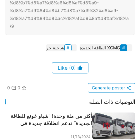
%d8%b1%d8%a7%d8%a6%d8%af%d8%a9-
%d8%a7%d9%84%d8%b7%d8%a7%d9%82%d8%a9-
%d8%a7%d9%84%d8%ac%d8%af%d9%8a%d8%af%d8%a
9/
XCMG الطاقة الجديدة
شاحنة جر
(0)
Like
0
0
Generate poster
التوصيات ذات الصلة
أكثر من مئة وحدة! “شياو غونغ للطاقة
الجديدة” تدعم انطلاقة جديدة في
“تشانغده”
11/13/2024