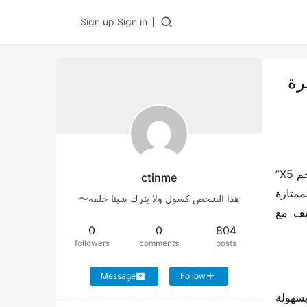
Sign up
Sign in
ة الموفرة
في هذا العصر الذي يركز على الكفاءة والحفاظ على البيئة، تواصل شاحنات جيانغهاي الثقيلة جهودها، مع إطلاق شاحنة “نجم X5” 
ctinme
التي تعمل بالغاز، مما يضخ حيوية جديدة في صناعة النقل لمالكي الشاحنات. لا تقتصر “نجم X5” على وراثة الجودة الممتازة 
هذا الشخص كسول ولا يترك شيئا خلفه～
لشاحنات جيانغهاي الثقيلة، بل تم ترقيتها بشكل كامل في عدة جوانب مثل الأداء الديناميكي، الفعالية الاقتصادية، التكيف مع 
0
0
804
followers
comments
posts
Message
Follow
مزودة بمحرك كامينز بسعة 280 حصانًا، مع زيادة في العزم بنسبة 1100، ما يوفر قوة دفع قوية ويساعد على التسلق بسهولة 