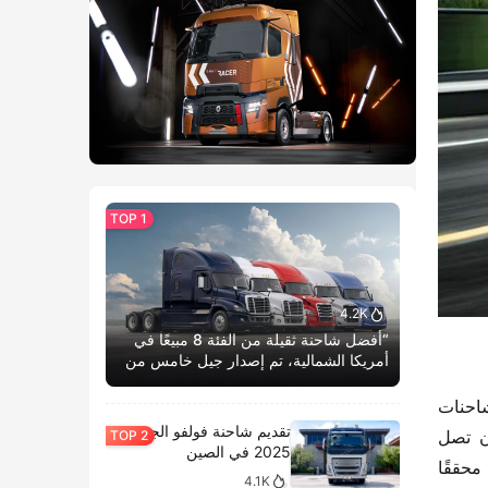
4.2K
“أفضل شاحنة ثقيلة من الفئة 8 مبيعًا في
أمريكا الشمالية، تم إصدار جيل خامس من
كاسكاديا بوم الحياة.”
يبلغ استهلاك الغاز المتوسط لشاحنة “نجم X5” 15.5 كجم لكل 100 كم، وتكلفة كل كيلومتر فقط 0.67 يوان. مقارنةً بالشاحنات 
تقديم شاحنة فولفو الجديدة
التي تعمل بالوقود التقليدي، يمكن توفير ما يصل إلى 550 يوانًا يوميًا في تكاليف الوقود. وبحلول نهاية العام، يمكن أن تصل 
2025 في الصين
العائدات الإضافية إلى حوالي 150,000 يوان، مما يساعد على استرداد التكلفة بسرعة ويقصر دورة الربح بشكل كبير، محققًا 
4.1K