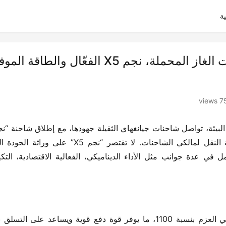
ة
المنتج النجمى | نموذج جديد لشاحنات الغاز المحملة، نجم X5 الفعّال والطاق
756 