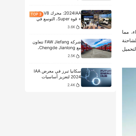
2024IAA: محرك V8، الغاز
+ قوة Super، التوسع في
الطرازات الكهربائية،
3.6K
وتحليل المعروضات الداخلية
تفهم “نجم X5” تمامًا احتياجات تشغيل المستخدمين المختلفة، حيث توفر تصميمًا بقاعدة عجلات طويلة مع تقليل الالتواء، مما 
لشركة سكانيا
يضمن استقرار القيادة وسلاسة التنقل في المدن. مع قاعدة عجلات 7150 مم وجسر أمامي بزاوية دوران كبيرة، تضمن الشاحنة 
شركة FAW Jiefang تتعاون
مع Chengde Jianlong،
سهولة التنقل في الأماكن الضيقة. تتوفر 4 أطوال و 4 ارتفاعات، بحيث يصل الارتفاع إلى 2900 مم، مما يلبي احتياجات التحميل 
وتكشف النقاب عن تسليم
2.5K
100 مركبة كهربائية في
احتفال جديد
سكانيا تبرز في معرض IAA
2024 لتعزيز أساسيات
النقل المستدام
2.4K