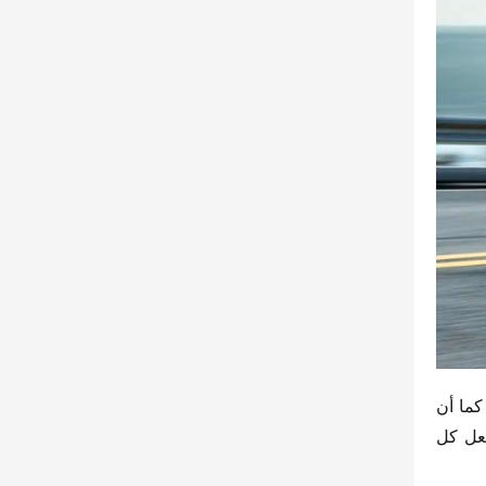
تم ترك مساحة واسعة على جانبي الإطار لتسهيل التعديلات، مما يجعل عملية التعديل أكثر سهولة ويزيد من كفاءة التحميل. كما أن 
ارتفاع الشاسيه عن الأرض لم يُحسن الاستقرار فحسب، بل أضاف أيضًا 0.4 متر مكعب من سعة صندوق الحمولة، مما يجعل كل 