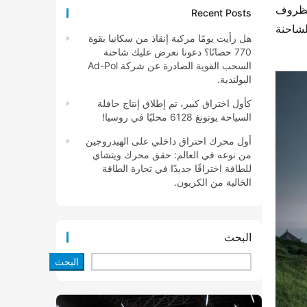
أكبر. كما تم تزويدها بناقل حركة 8 سرعات من فاست، مما يزيد من كفاءة النقل ويسهل تغيير التروس. وبالنسبة للظروف 
Recent Posts
الطرقية المختلفة، تم تصميم خيارين لنسبة السرعة 3.727 (للطريق السريع) و 3.909 (للطرق المتنوعة)، مما يضمن أن الشاحنة 
هل رأيت يومًا مركبة إنقاذ من سكانيا بقوة
770 حصانًا؟ دعونا نعرض عليك شاحنة
السحب القوية الصادرة عن شركة Ad-Pol
البولندية.
كأول اختراق كبير، تم إطلاق إنتاج حافلة
السياحة يوتونغ 6128 محليًا في روسيا!
أول محرك احتراق داخلي على الهيدروجين
من نوعه في العالم: حقق محرك ويتشاي
للطاقة اختراقًا جديدًا في تجارة الطاقة
الخالية من الكربون.
البحث
البحث