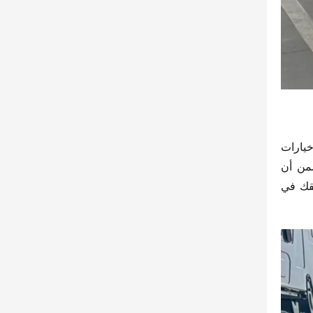
استجابةً للتحديات في النقل طويل المسافات، اعتمدت “نجم X5” على أسطوانات غاز من موردين معروفين، مع تقديم خيارات 
متعددة من التكوينات للأسطوانات المفردة أو المزدوجة أو المتعددة. سعة الأسطوانة الواحدة تصل إلى 600 لتر، مما يضمن أن 
التزود بالغاز مرة واحدة فقط يتيح مدى طويل للغاية، ويقضي تمامًا على مشكلة نقص الغاز أثناء الرحلة، مما يجعل طريقك في 