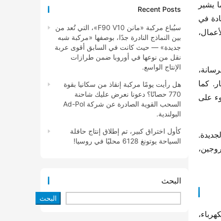
في عام 2024، أدرجت الصين لأول مرة “الإسراع في تطوير الإنتاجية ذات الجودة الجديدة” ضمن تقرير عمل الحكومة، مما يشير 
Recent Posts
إلى توجه جديد نحو تنمية عالية الجودة. شهد قطاع المركبات التجارية في السنوات الأخيرة تسارعًا في تحديث التقنيات، وزيادة في 
سيُباع مركبة «مانن F90 V10»، التي تُعد من
معدل انتشار الطاقة الجديدة، وانفجارًا في الأسواق الخارجية، مع تعزيز التنمية المستدامة منخفضة الكربون، وابتكار نماذج الأعمال، 
بين النماذج النادرة جدًا، بوصفها «مركبة شبه
جديدة» — حيث كانت في السابق أقوى عربة
نقل من نوعها في أوروبا ضمن طرازات
الإنتاج الواسع.
تشمل المركبات المعروضة في المعرض شاحنات نصف مقطورة، شاحنات بثلاثة محاور، شاحنات مبردة، شاحنات خلط الخرسانة، 
شاحنات تفريغ، إضافةً إلى سيارات الطرق الوعرة، المنازل المتنقلة، سيارات التخييم، وحتى السيارات المقاومة للانفجار. كما 
هل رأيت يومًا مركبة إنقاذ من سكانيا بقوة
770 حصانًا؟ دعونا نعرض عليك شاحنة
سيتم استعراض عناصر الذكاء الاصطناعي، الطاقة الجديدة، مواصفات الانبعاثات الوطنية 6b، والوزن الخفيف، لتسليط الضوء على 
السحب القوية الصادرة عن شركة Ad-Pol
البولندية.
كأول اختراق كبير، تم إطلاق إنتاج حافلة
لقد ساهم الابتكار التكنولوجي ليس فقط في تعزيز القدرة التنافسية للصناعة، ولكنه أيضًا عزز تطوير الإنتاجية ذات الجودة الجديدة. 
السياحة يوتونغ 6128 محليًا في روسيا!
ولاتزال الطاقة الجديدة هي “البطل” في هذا المعرض، مع عرض شامل لمركبات تجارية تعمل بالكهرباء، محركات الهيدروجين، 
البحث
البحث
شاركت شركة “فاو جيهفانغ” بعشرة مركبات معروضة، بما في ذلك قمرة القيادة الذكية، شاحنات ثقيلة تعمل بالوقود والكهرباء، 