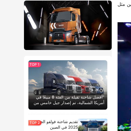
وشاحنات LNG، إلى جانب عرضها البارز لسيارة تعمل بخلايا الوقود. كما قدمت حلولًا تقنية لمعالجة مشكلات المستخدمين مثل 
4.2K
“أفضل شاحنة ثقيلة من الفئة 8 مبيعًا في
أمريكا الشمالية، تم إصدار جيل خامس من
كاسكاديا بوم الحياة.”
تقديم شاحنة فولفو الجديدة
2025 في الصين