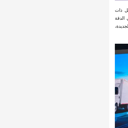
شركة “جيانغهواي للسيارات” ركزت على تقنيات الطاقة الجديدة، حيث عرضت خمس شاحنات خفيفة كهربائية بالكامل ذات 
مستوى عالي من الذكاء. تضمنت الشاحنات شاشة ذكية بحجم 14 بوصة، رادار للرجوع إلى الخلف، ونظام تصوير عالي الدقة 
للرجوع للخلف، إلى جانب العديد من المزايا الذكية الأخرى. تهدف هذه الابتكارات إلى قيادة تطوير وتطبيق تقنيات الطاقة الجديدة، 