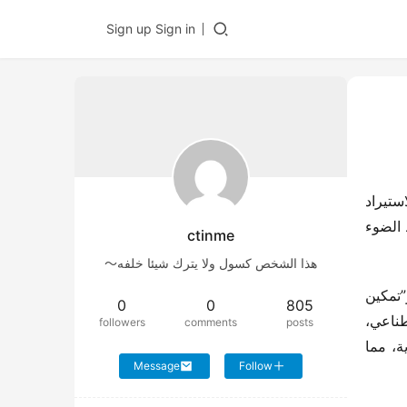
Sign up
Sign in
في 15 نوفمبر، افتتح معرض قوانغتشو الدولي للمركبات التجارية لعام 2024 في مجمع معرض السلع الصينية للتصدير والاستيراد 
في بازو، قوانغتشو. حيث تم الكشف عن 16 مركبة تُعرض لأول مرة عالميًا، و16 مركبة تُعرض لأول مرة محليًا، مع تسليط الضوء 
ctinme
هذا الشخص كسول ولا يترك شيئا خلفه～
يتخذ المعرض هذا العام شعار “التطور نحو الفخامة، الذكاء، والاستدامة البيئية”، مع التركيز على “الابتكار كقوة دافعة” و”تمكين 
0
0
805
التكنولوجيا”. ومن خلال عرض التقنيات المبتكرة، المركبات الكاملة وقطع الغيار التي تعمل بالطاقة الجديدة والذكاء الاصطناعي، 
followers
comments
posts
ومشاهد الاستخدام، ونماذج التشغيل، يسعى المعرض لتقديم صورة جديدة وعالية التقنية للصين في قطاع المركبات التجارية، مما 
Message
Follow