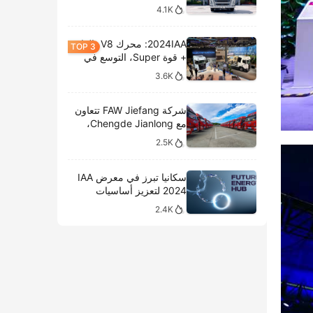
4.1K
2024IAA: محرك V8، الغاز
+ قوة Super، التوسع في
الطرازات الكهربائية،
3.6K
وتحليل المعروضات الداخلية
لشركة سكانيا
شركة FAW Jiefang تتعاون
مع Chengde Jianlong،
وتكشف النقاب عن تسليم
2.5K
100 مركبة كهربائية في
احتفال جديد
سكانيا تبرز في معرض IAA
2024 لتعزيز أساسيات
النقل المستدام
2.4K