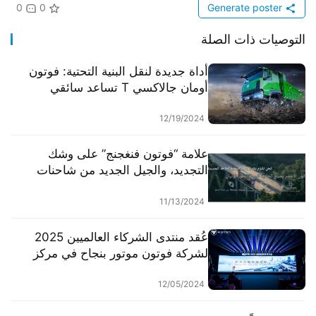
0
0
Generate poster
التوصيات ذات الصلة
أداة جديدة لنقل البنية التحتية: فوتون
أومان جالاكسي T تساعد سائقي
الشاحنات على تحقيق الأرباح بكفاءة.
12/19/2024
علامة “فوتون فنغجنج” على وشك
التجديد، والجيل الجديد من شاحنات
الفان الكهربائية بالكامل في طريقها
للإطلاق.
11/13/2024
عُقد منتدى الشركاء العالميين 2025
لشركة فوتون موتور بنجاح في مركز
المؤتمرات الوطني في بكين.
12/05/2024