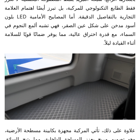
فقط الطابع التكنولوجي للمركبة، بل تبرز أيضًا اهتمام العلامة 
التجارية بالتفاصيل الدقيقة. أما المصابيح الأمامية LED بلون 
أسود مدخن على شكل عين الصقر، فهي تشبه ألمع النجوم في 
السماء، مع قدرة اختراق عالية، مما يوفر ضمانًا قويًا للسلامة 
أثناء القيادة ليلاً.
علاوة على ذلك، تأتي المركبة مجهزة بكابينة مسطحة الأرضية، 
وهو تصميم مريح يعزز المساحة الداخلية، مما يتيح للسائق 