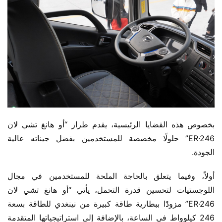
بخصوص هذه القضايا الرئيسية، يقدم طراز “أو هانغ تشي لان 
ER·246” حلولًا مخصصة للمستخدمين بفضل جيناته عالية 
الجودة.
أولاً، وفيما يتعلق بالحاجة الملحة للمستخدمين في مجال 
اللوجستيات لتحسين قدرة التحمل، يأتي “أو هانغ تشي لان 
ER·246” مزودًا ببطارية طاقة كبيرة من نينغدي للطاقة بسعة 
246 كيلوواط في الساعة، بالإضافة إلى استراتيجياتها المتقدمة 