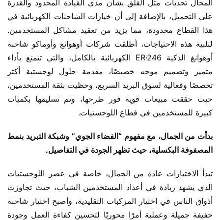
المجال تحديات مثل القلق بشأن مدى القيادة المحدود والقدرة 
على التحميل، بالإضافة إلى أن خيارات الشاحنات الكهربائية في 
هذا القطاع محدودة، مما يزيد من تعقيد مشاكل المستخدمين. 
لتلبية هذه الاحتياجات، أطلقت شركات أوهوانغ وأوماكو شاحنة 
أوهوانغ الذكية ER·246 الكهربائية بالكامل، والتي تتمتع بأداء 
متميز وتصميم موجه خصيصًا، مقدمة حلول لوجستية أكثر 
تخصصًا وفعالية لسوق البريد السريع، وحظيت بثقة المستخدمين، 
حيث حققت مبيعات قوية فور طرحها، وتم تسليمها بكميات 
كبيرة للمستخدمين في قطاع اللوجستيات.
بدأت من الجمال، مع مفهوم “الفضاء الجوي” وشبكة التبريد بنمط 
المصفوفة البكسلية، حيث تظهر الجودة في التفاصيل.
تبدأ الاختيارات عادة من الجمال، خاصة في عصر اللوجستيات 
الذي يشهد زيادة في أعداد المستخدمين الشباب، حيث تجاوزت 
أذواق الناس في اختيار المركبات التقليدية، وأصبح اختيار شاحنة 
خفيفة جميلة وعملية أمرًا محوريًا لتحسين كفاءة العمل وجودة 