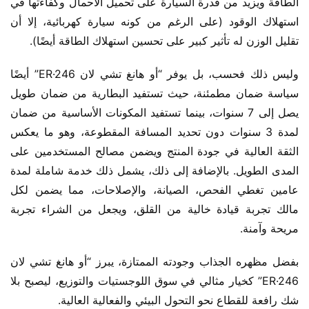
الطاقة ويزيد من قدرة السيارة على تحميل الأحمال وكفاءتها في 
استهلاك الوقود (على الرغم من كونه سيارة كهربائية، إلا أن 
تقليل الوزن له تأثير كبير على تحسين استهلاك الطاقة أيضًا).
وليس ذلك فحسب، بل يوفر “أو هانغ تشي لان ER·246” أيضًا 
سياسة ضمان مطمئنة، حيث تستفيد البطارية من ضمان طويل 
يصل إلى 7 سنوات، بينما تستفيد المكونات الأساسية من ضمان 
لمدة 3 سنوات دون تحديد المسافة المقطوعة، وهو ما يعكس 
الثقة العالية في جودة المنتج ويضمن مصالح المستخدمين على 
المدى الطويل. بالإضافة إلى ذلك، يشمل ذلك خدمة شاملة لمدة 
عامين تغطي الفحص، الصيانة، والإصلاحات، مما يضمن لكل 
مالك تجربة قيادة خالية من القلق، ويجعل من الشراء تجربة 
مريحة وآمنة.
بفضل مظهره الجذاب وجودته الممتازة، يبرز “أو هانغ تشي لان 
ER·246” كخيار مثالي في سوق اللوجستيات والتوزيع، ليصبح بلا 
شك رافعة للقطاع نحو التحول البيئي والفعالية العالية.