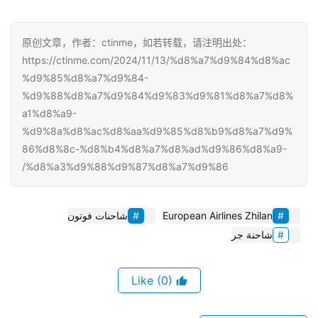
原创文章，作者：ctinme，如若转载，请注明出处：
https://ctinme.com/2024/11/13/%d8%a7%d9%84%d8%ac
%d9%85%d8%a7%d9%84-
%d9%88%d8%a7%d9%84%d9%83%d9%81%d8%a7%d8%
a1%d8%a9-
%d9%8a%d8%ac%d8%aa%d9%85%d8%b9%d8%a7%d9%
86%d8%8c-%d8%b4%d8%a7%d8%ad%d9%86%d8%a9-
%d8%a3%d9%88%d9%87%d8%a7%d9%86/
European Airlines Zhilan
شاحنات فوتون
شاحنة جر
(0)
Like