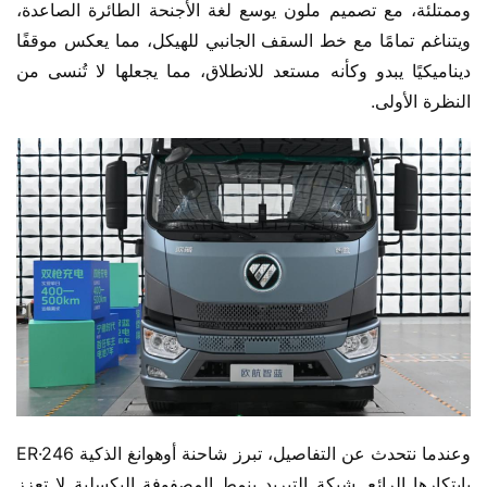
وممتلئة، مع تصميم ملون يوسع لغة الأجنحة الطائرة الصاعدة، 
ويتناغم تمامًا مع خط السقف الجانبي للهيكل، مما يعكس موقفًا 
ديناميكيًا يبدو وكأنه مستعد للانطلاق، مما يجعلها لا تُنسى من 
النظرة الأولى.
وعندما نتحدث عن التفاصيل، تبرز شاحنة أوهوانغ الذكية ER·246 
بابتكارها الرائع. شبكة التبريد بنمط المصفوفة البكسلية لا تعزز 