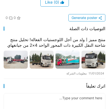
(0)
Like
0
0
Generate poster
التوصيات ذات الصلة
منتج مميز丨ولد من أجل اللوجستيات الفعالة! تحليل منتج
شاحنة النقل الكبيرة ذات المحور الواحد 4×2 من جيانغهاي
شينياو X5
11/01/2024
معلومات الشركة
اترك تعليقاً