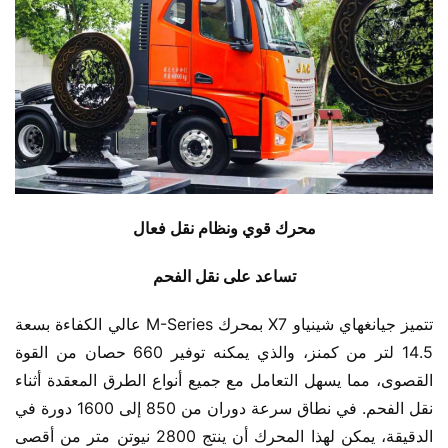
محرك قوي ونظام نقل فعال
تساعد على نقل الفحم
تتميز جيانغهاي شينياو X7 بمحرك M-Series عالي الكفاءة بسعة 
14.5 لتر من كمنز، والذي يمكنه توفير 660 حصان من القوة 
القصوى، مما يسهل التعامل مع جميع أنواع الطرق المعقدة أثناء 
نقل الفحم. في نطاق سرعة دوران من 850 إلى 1600 دورة في 
الدقيقة، يمكن لهذا المحرك أن ينتج 2800 نيوتن متر من أقصى 