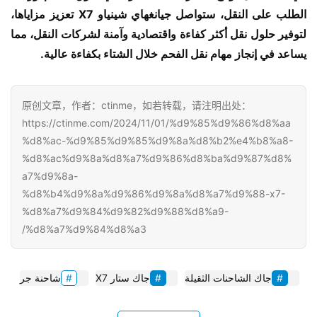
الطلب على النقل، ستواصل جيانغهاي شينياو X7 تعزيز مزاياها، 
لتوفير حلول نقل أكثر كفاءة واقتصادية وآمنة لشركات النقل، مما 
يساعد في إنجاز مهام نقل الفحم خلال الشتاء بكفاءة عالية.
原创文章，作者：ctinme，如若转载，请注明出处：
https://ctinme.com/2024/11/01/%d9%85%d9%86%d8%aa
%d8%ac-%d9%85%d9%85%d9%8a%d8%b2%e4%b8%a8-
%d8%ac%d9%8a%d8%a7%d9%86%d8%ba%d9%87%d8%
a7%d9%8a-
%d8%b4%d9%8a%d9%86%d9%8a%d8%a7%d9%88-x7-
%d8%a7%d9%84%d9%82%d9%88%d8%a9-
%d8%a7%d9%84%d8%a3/
جاك الشاحنات الثقيلة
جاك ستار X7
شاحنة جر