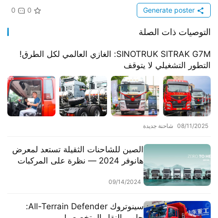
0
0
Generate poster
التوصيات ذات الصلة
SINOTRUK SITRAK G7M: الغازي العالمي لكل الطرق!
التطور التشغيلي لا يتوقف
08/11/2025
شاحنة جديدة
الصين للشاحنات الثقيلة تستعد لمعرض
هانوفر 2024 — نظرة على المركبات
التجارية الصينية واستكشاف روعة
الصناعة الشرقية
09/14/2024
​​سينوتروك All-Terrain Defender:
حامي النقل المتخصص!​​