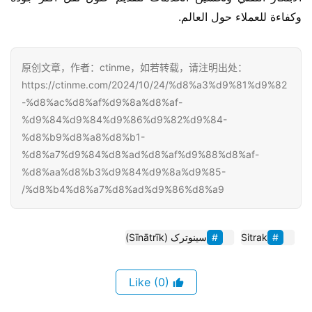
وكفاءة للعملاء حول العالم.
原创文章，作者：ctinme，如若转载，请注明出处：
https://ctinme.com/2024/10/24/%d8%a3%d9%81%d9%82
-%d8%ac%d8%af%d9%8a%d8%af-
%d9%84%d9%84%d9%86%d9%82%d9%84-
%d8%b9%d8%a8%d8%b1-
%d8%a7%d9%84%d8%ad%d8%af%d9%88%d8%af-
%d8%aa%d8%b3%d9%84%d9%8a%d9%85-
%d8%b4%d8%a7%d8%ad%d9%86%d8%a9/
Sitrak
سینوترک (Sīnātrīk)
(0)
Like