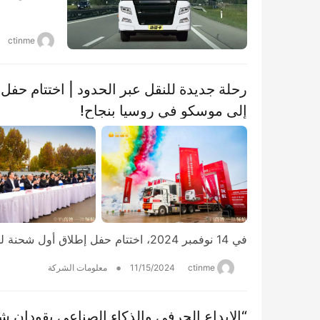
ctinme
إلى موسكو في روسيا بنجاح!
في 14 نوفمبر 2024، اختتام حفل إطلاق أول شحنة لتصدير TIR عبر جمارك جينان وافتتاح خط النقل ا…
•
ctinme
11/15/2024
معلومات الشركة
“الإبداع الحرفي والذكاء الصناعي يقودان ش