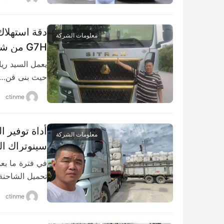
دقة استهلاك 
معلومات الشركة
G7H من شاحنات الصين الثقيلة تفسر جوهر النقل الفعال.
يعمل السيد ريا
حيث بنى قن…
ctinme
أداة توفير 
معلومات الشركة
سينوتراك ال
في فترة ما بعد
تحميل الشاحن
ctinme