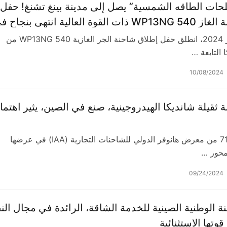
ات الطاقه الشمسية” يصل إلى مدينة بينغ تشنغ! حفل
إطلاق شاحنة الغاز WP13NG 540 ذات القوة العالية انتهى بنجاح 
في 29 سبتمبر 2024، انطلق حفل إطلاق شاحنة الجر الغازية WP13NG 540 من
التابعة …
10/08/2024
ثقيلة شانديكا الهيدروجينية، صنع في الصين، يثير اهتمام
تستمر الدورة 71 من معرض هانوفر الدولي للشاحنات التجارية (IAA) في عرضها
تمحور …
09/24/2024
نة الوطنية الصينية للخدمة الشاقة، الرائدة في مجال الن
وتها الاستثنائية