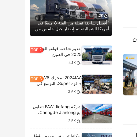
4.2K
“أفضل شاحنة ثقيلة من الفئة 8 مبيعًا في
أمريكا الشمالية، تم إصدار جيل خامس من
كاسكاديا بوم الحياة.”
في الصين
تقديم شاحنة فولفو الجديدة
2025 في الصين
4.1K
2024IAA: محرك V8، الغاز
+ قوة Super، التوسع في
الطرازات الكهربائية،
3.6K
وتحليل المعروضات الداخلية
لشركة سكانيا
شركة FAW Jiefang تتعاون
مع Chengde Jianlong،
وتكشف النقاب عن تسليم
2.5K
100 مركبة كهربائية في
احتفال جديد
سكانيا تبرز في معرض IAA