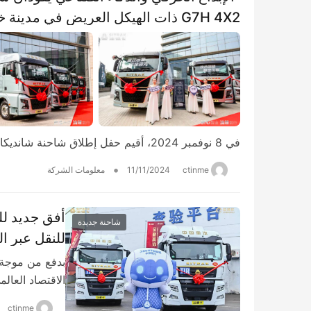
G7H 4X2 ذات الهيكل العريض في مدينة خفي بنجاح!
في 8 نوفمبر 2024، أقيم حفل إطلاق شاحنة شانديكا G7H 4X2 ذات الهيكل العريض في مدينة خفي بمقا…
•
ctinme
11/11/2024
معلومات الشركة
شاحنة جديدة
للنقل عبر الحدود إلى
بدفع من موجة 
الاقتصاد العال
ctinme