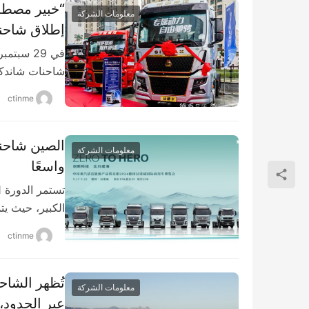
“خبير مصطلح
معلومات الشركة
مدينة داتونغ
شاحنات شاندكا 
ctinme
الصين شاحنة 
معلومات الشركة
واسعًا
الكبير، حيث ي
ctinme
تُظهر الشاح
معلومات الشركة
عبر الحدود، ق