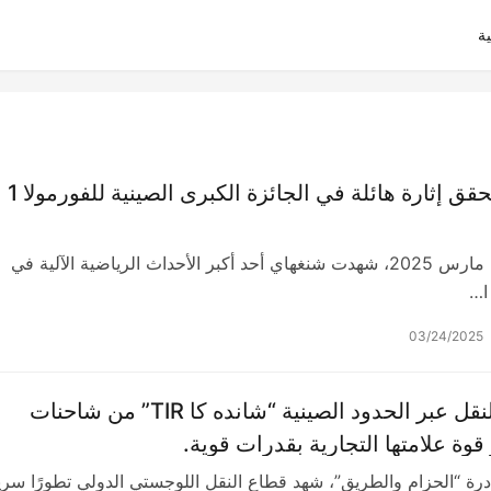
ة
​سينوتروك يحقق إثارة هائلة في الجائزة الكبرى الصينية للفورمولا 1
من 21 إلى 23 مارس 2025، شهدت شنغهاي أحد أكبر الأحداث الرياضية الآلية في
 ا…
03/24/2025
شاحنة جرّ النقل عبر الحدود الصينية “شانده كا TIR” من شاحنات
وة علامتها التجارية بقدرات قوية.
درة “الحزام والطريق”، شهد قطاع النقل اللوجستي الدولي تطورًا سر