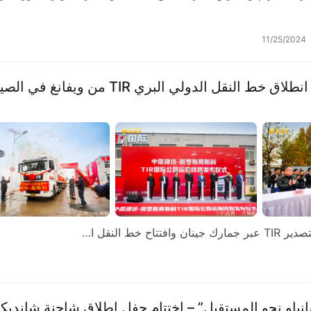
11/25/2024
رحلة جديدة للنقل عبر الحدود | اختتام حفل انطلاق خط النقل الدولي البري TIR من ويفانغ 
انياو نحو المستقبل” – اختتام حفل إطلاق شاحنة شانديكا