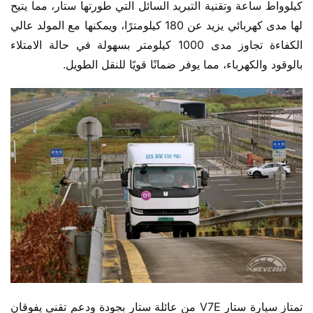
كيلوواط ساعة وتقنية التبريد السائل التي طورتها ستار، مما يتيح 
لها مدى كهربائي يزيد عن 180 كيلومترًا، ويمكنها مع المولد عالي 
الكفاءة تجاوز مدى 1000 كيلومتر بسهولة في حالة الامتلاء 
بالوقود والكهرباء، مما يوفر ضمانًا قويًا للنقل الطويل.
تمتاز سيارة ستار V7E من عائلة ستار بجودة ودعم تقني يفوقان 