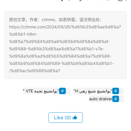
原创文章，作者：ctinme，如若转载，请注明出处：
https://ctinme.com/2024/09/26/%d8%b3%d8%aa%d8%a7
%d8%b1-h9m-
%d8%a7%d9%84%d8%a8%d8%b9%d9%8a%d8%af-
%d9%88-%d8%b3%d8%aa%d8%a7%d8%b1-v7e-
%d9%8a%d8%ad%d8%b5%d9%84%d8%a7%d9%86-
%d8%b9%d9%84%d9%89-%d8%b9%d8%b4%d8%b1-
%d8%ac%d9%88%d8%a7/
"يوانشينغ شينغ زهي H"
"يوانشينغ نجمة V7E "
auto draiver
(0)
Like