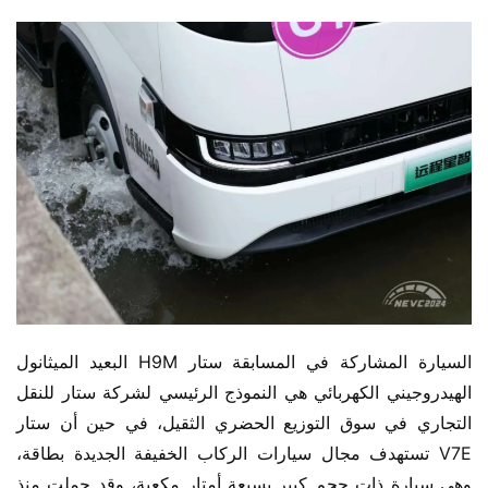
السيارة المشاركة في المسابقة ستار H9M البعيد الميثانول 
الهيدروجيني الكهربائي هي النموذج الرئيسي لشركة ستار للنقل 
التجاري في سوق التوزيع الحضري الثقيل، في حين أن ستار 
V7E تستهدف مجال سيارات الركاب الخفيفة الجديدة بطاقة، 
وهي سيارة ذات حجم كبير بسبعة أمتار مكعبة، وقد حملت منذ 