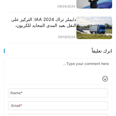
معرض هانوفر
09/24/2024
دايملر تراك IAA 2024: التركيز على
النقل بعيد المدى المحايد للكربون،
ومن المتوقع أن يبدأ الإنتاج الضخم
لشاحنة مرسيدس-بنز eActros 600
09/19/2024
الكهربائية بالكامل في نوفمبر
اترك تعليقاً
Name:
*
Email:
*