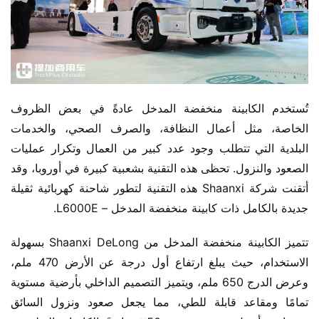
تُستخدم الكابينة منخفضة المدخل عادةً في بعض الظروف 
الخاصة، مثل أعمال النظافة، والصرف الصحي، والخدمات 
البلدية التي تتطلب وجود عدد كبير من العمال وتكرار عمليات 
الصعود والنزول. تحظى هذه التقنية بشعبية كبيرة في أوروبا، وقد 
أتقنت شركة Shaanxi هذه التقنية لتطور شاحنة كهربائية ثقيلة 
جديدة بالكامل ذات كابينة منخفضة المدخل – L6000E.
تتميز الكابينة منخفضة المدخل من Shaanxi DeLong بسهولة 
الاستخدام، حيث يبلغ ارتفاع أول درجة عن الأرض 470 ملم، 
وعرض الدرج 650 ملم، ويتميز التصميم الداخلي بأرضية مستوية 
تمامًا ومقاعد قابلة للطي، مما يجعل صعود ونزول السائق 