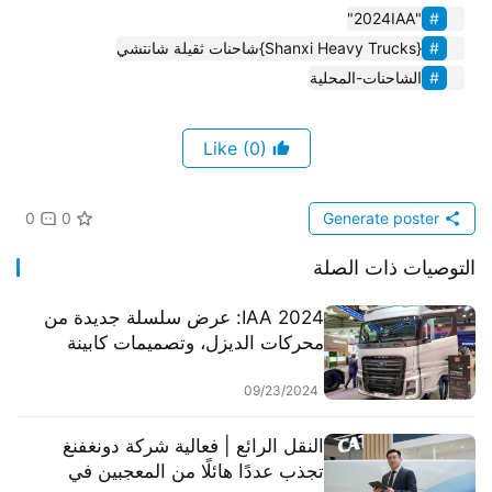
"2024IAA"
{Shanxi Heavy Trucks}شاحنات ثقيلة شانتشي
الشاحنات-المحلية
(0)
Like
0
0
Generate poster
التوصيات ذات الصلة
2024 IAA: عرض سلسلة جديدة من
محركات الديزل، وتصميمات كابينة
الحياة تثير الانتباه، تحليل منتجات
شاحنات فورد
09/23/2024
النقل الرائع | فعالية شركة دونغفنغ
تجذب عددًا هائلًا من المعجبين في