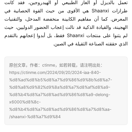
تعمل بالديزل أو الغاز الطبيعي أو الهيدروجين، فقد كانت 
طرازات Shaanxi هي الأقوى من حيث القوة الحصانية في 
المعرض. كما أن مفاهيم الكابينة منخفضة المدخل، والتقنيات 
الهجينة، والقيادة الذكية قد نالت إعجاب الحضور الدوليين، حيث 
لم يثنوا على منتجات Shaanxi فقط، بل أبدوا إعجابهم بالتقدم 
الذي حققته الصناعة الثقيلة في الصين.
原创文章，作者：ctinme，如若转载，请注明出处：
https://ctinme.com/2024/09/20/2024-iaa-840-
%d8%ad%d8%b5%d8%a7%d9%86%d9%8b%d8%a7-
%d8%a8%d9%82%d9%8a%d8%a7%d8%af%d8%a9-
%d8%b4%d8%a7%d8%ad%d9%86%d8%a9-delong-
x6000%d8%8c-
%d8%b4%d8%a7%d8%ad%d9%86%d8%a7%d8%aa-
shaanxi-%d8%a7%d9%84/