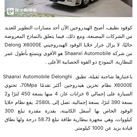
كوقود نظيف، أصبح الهيدروجين الآن أحد مسارات التطوير للعديد 
من الشركات المصنعة، ومع ذلك، فيما يتعلق بالنماذج المعروضة 
حاليًا، لا يزال جرار خلايا الوقود الهيدروجيني Delong X6000E 
من شركة Shaanxi Automobile هو الأقوى ويتمتع بأطول عمر 
للبطارية. النموذج ذو القوة الحصانية الأعلى .
باعتبارها شاحنة ثقيلة، تطبق Shaanxi Automobile Delonghi 
X6000E نظام تخزين هيدروجين أكثر تقدمًا 70Mpa، تحتوي 
السيارة على إجمالي 6 خزانات غاز، 4 منها بسعة 450 لترًا و2 
بسعة 390 لترًا، بسعة إجمالية. تصل إلى 2580L. يقع نظام خلايا 
الوقود الخاص بها أسفل الكابينة، بقدرة مقدرة تبلغ 300 
كيلووات، وهي مجهزة ببطارية طاقة تبلغ 58.73 درجة ولها نطاق 
قيادة يزيد عن 1000 كيلومتر.