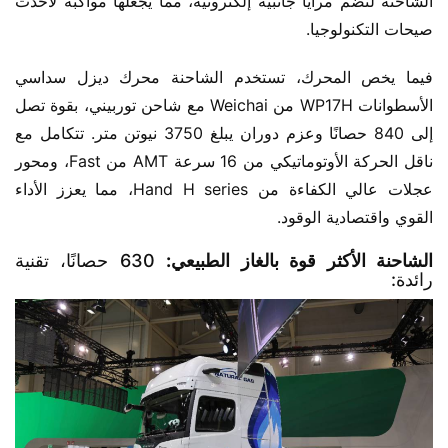
الشاحنة لتضم مرايا جانبية إلكترونية، مما يجعلها مواكبة لأحدث 
صيحات التكنولوجيا.
فيما يخص المحرك، تستخدم الشاحنة محرك ديزل سداسي 
الأسطوانات WP17H من Weichai مع شاحن توربيني، بقوة تصل 
إلى 840 حصانًا وعزم دوران يبلغ 3750 نيوتن متر. تتكامل مع 
ناقل الحركة الأوتوماتيكي من 16 سرعة AMT من Fast، ومحور 
عجلات عالي الكفاءة من Hand H series، مما يعزز الأداء 
القوي واقتصادية الوقود.
الشاحنة الأكثر قوة بالغاز الطبيعي:
630 حصانًا، تقنية
رائدة: