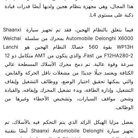
هذا المجال، وهي مجهزة بنظام هجين ولديها أيضًا قدرات قيادة 
ذكية على مستوى L4.
فيما يتعلق بالنظام الهجين، فقد تم تجهيز سيارة Shaanxi 
Automobile Delonghi X6000 بمحرك من سلسلة Weichai 
WP13H بقوة 560 حصانًا. النظام الهجين هو Lanchi 
F12HA280-2 من Fast، والذي يتكون من AMT متكامل ذو 12 
سرعة وقوة عالية. تم دمج محرك الأسلاك المسطحة عالي 
الكثافة ويعتمد جيلًا جديدًا من مشغلات ناقل الحركة والقابض، 
والتي يمكنها تحقيق اختيار الوضع، ووظائف التشغيل وإيقاف 
التشغيل، وإدارة الطاقة، وبدء تشغيل المحرك وإيقافه، والقيادة 
وشحن مواقف السيارات، وتشخيص الأخطاء وغيرها من 
الوظائف.
بفضل مزايا الهيكل الزائد الذي يتم التحكم فيه بالأسلاك، تم 
تجهيز سيارة Shaanxi Automobile Delonghi أيضًا بتقنية 