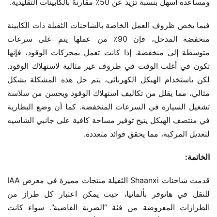
ومساعده أسهل بنسبة تزيد عن 50٪ مقارنةً بالكابينات التقليدية.
فيما يخص ظروف العمل الخاصة بالشاحنات الثقيلة ذات الكابينة 
منخفضة المدخل، فإن 90٪ من عملها يتم على سرعات 
متوسطة إلى منخفضة. إذا كانت تعمل بمحركات الوقود، فإنها 
تكون في أغلب الوقت في ظروف غير مثالية لاستهلاك الوقود. 
لكن باستخدام الهيكل الكهربائي، يتم حل هذه المشكلة بشكل 
مثالي، مما يقلل من تكاليف استهلاك الوقود ويحسن من سلاسة 
تشغيل السيارة في السرعات المنخفضة. كما أن وضع البطارية 
في منتصف الهيكل يتيح توفير مساحة كافية على جانبي الشاسيه 
لتعديل المركبة، مما يحقق فوائد متعددة.
الخاتمة:
قدمت شاحنات Shaanxi الثقيلة منتجات مميزة في معرض IAA 
للنقل في هانوفر بألمانيا، حيث يمكن اعتبار كل طراز من 
الطرازات المعروضة من فئة “الضربة القاضية”. سواء كانت 