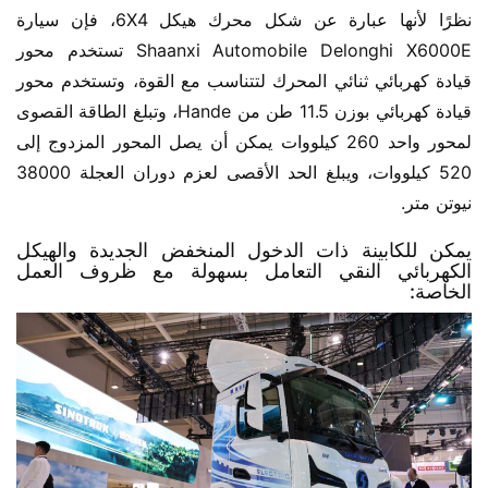
نظرًا لأنها عبارة عن شكل محرك هيكل 6X4، فإن سيارة 
Shaanxi Automobile Delonghi X6000E تستخدم محور 
قيادة كهربائي ثنائي المحرك لتتناسب مع القوة، وتستخدم محور 
قيادة كهربائي بوزن 11.5 طن من Hande، وتبلغ الطاقة القصوى 
لمحور واحد 260 كيلووات يمكن أن يصل المحور المزدوج إلى 
520 كيلووات، ويبلغ الحد الأقصى لعزم دوران العجلة 38000 
نيوتن متر.
يمكن للكابينة ذات الدخول المنخفض الجديدة والهيكل
الكهربائي النقي التعامل بسهولة مع ظروف العمل
الخاصة: