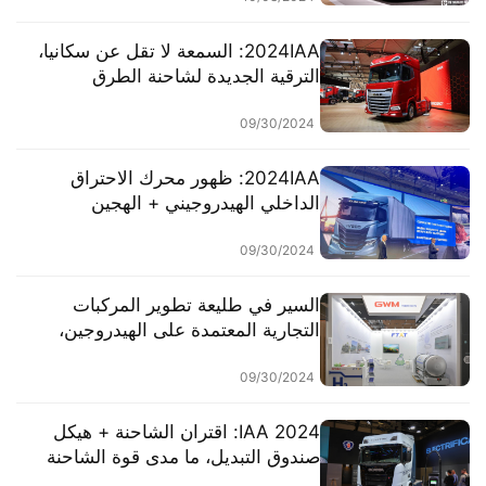
2024IAA: السمعة لا تقل عن سكانيا،
الترقية الجديدة لشاحنة الطرق
السريعة الرائدة من داف XG+
09/30/2024
2024IAA: ظهور محرك الاحتراق
الداخلي الهيدروجيني + الهجين
المدعوم، الإطلاق العالمي لسيارة
eMoovy الكهربائية التجارية الخفيفة،
09/30/2024
تفسير معروضات إيفيكو
السير في طليعة تطوير المركبات
التجارية المعتمدة على الهيدروجين،
تلمع شركة “FTXT” في معرض
المركبات التجارية في هانوفر بألمانيا
09/30/2024
لعام 2024
2024 IAA: اقتران الشاحنة + هيكل
صندوق التبديل، ما مدى قوة الشاحنة
الثقيلة الكهربائية بالكامل Scania 40