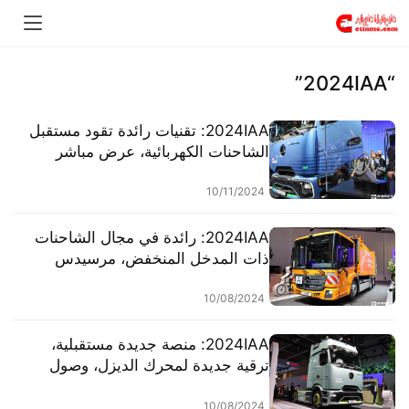
“2024IAA”
2024IAA: تقنيات رائدة تقود مستقبل
الشاحنات الكهربائية، عرض مباشر
لسيارة مرسيدس eActros 600، دعنا
نلقي نظرة على سبب قوتها.
10/11/2024
2024IAA: رائدة في مجال الشاحنات
ذات المدخل المنخفض، مرسيدس
eEconic 300 النسخة الكهربائية
بالكامل
10/08/2024
2024IAA: منصة جديدة مستقبلية،
ترقية جديدة لمحرك الديزل، وصول
طراز مرسيدس-بنز الجديد من فئة
Actros L الرائدة
10/08/2024