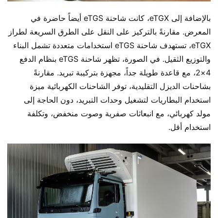
بالإضافة إلى eTGX، كانت شاحنة eTGS أيضاً حاضرة في 
المعرض. مقارنةً بالتركيز على النقل على الطرق السريعة لطراز 
eTGX، تستهدف شاحنة eTGS استخدامات متعددة تشمل البناء 
والتوزيع الثقيل. في الصورة، تظهر شاحنة eTGS بنظام الدفع 
4×2، مع قاعدة طويلة جداً، مجهزة بتركيبة تبريد. مقارنةً 
بشاحنات الديزل التقليدية، توفر الشاحنات الكهربائية ميزة 
استخدام البطاريات لتشغيل وحدات التبريد، دون الحاجة إلى 
مولد كهربائي، مع انبعاثات صفرية وصوت منخفض، وتكلفة 
استخدام أقل.