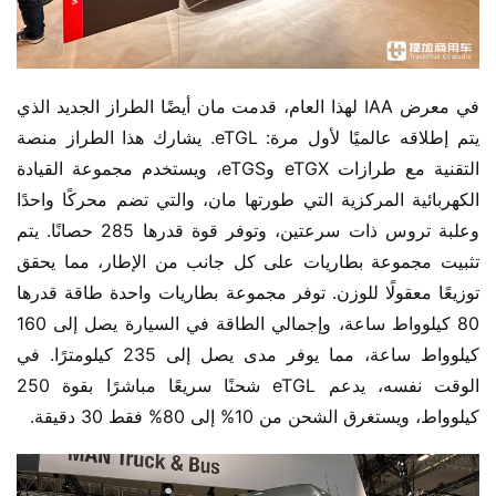
في معرض IAA لهذا العام، قدمت مان أيضًا الطراز الجديد الذي 
يتم إطلاقه عالميًا لأول مرة: eTGL. يشارك هذا الطراز منصة 
التقنية مع طرازات eTGX وeTGS، ويستخدم مجموعة القيادة 
الكهربائية المركزية التي طورتها مان، والتي تضم محركًا واحدًا 
وعلبة تروس ذات سرعتين، وتوفر قوة قدرها 285 حصانًا. يتم 
تثبيت مجموعة بطاريات على كل جانب من الإطار، مما يحقق 
توزيعًا معقولًا للوزن. توفر مجموعة بطاريات واحدة طاقة قدرها 
80 كيلوواط ساعة، وإجمالي الطاقة في السيارة يصل إلى 160 
كيلوواط ساعة، مما يوفر مدى يصل إلى 235 كيلومترًا. في 
الوقت نفسه، يدعم eTGL شحنًا سريعًا مباشرًا بقوة 250 
كيلوواط، ويستغرق الشحن من 10% إلى 80% فقط 30 دقيقة.