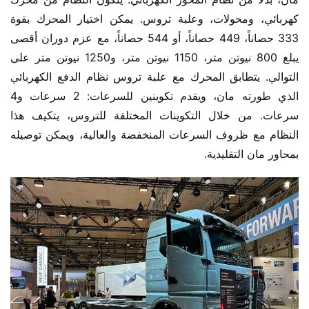
كهربائي، ومحولات، وعلبة تروس. يمكن اختيار المحرك بقوة 
333 حصاناً، 449 حصاناً، أو 544 حصاناً، مع عزم دوران أقصى 
يبلغ 800 نيوتن متر، 1150 نيوتن متر، و1250 نيوتن متر على 
التوالي. يتطابق المحرك مع علبة تروس نظام الدفع الكهربائي 
الذي طورته مان، ويقدم تكوينين للسرعات: 2 سرعات و4 
سرعات. من خلال التكوينات المختلفة للتروس، يتكيف هذا 
النظام مع ظروف السرعات المنخفضة والعالية، ويمكن توصيله 
بمحاور مان التقليدية.