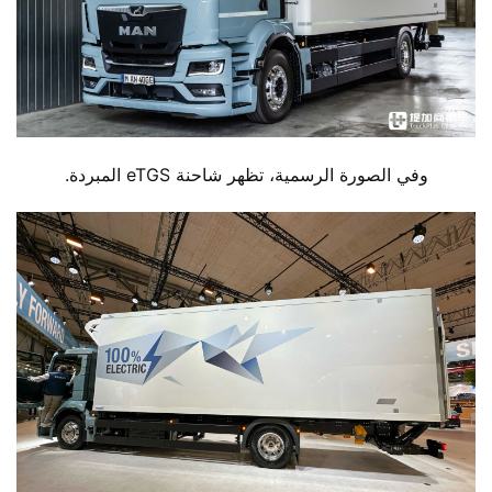
وفي الصورة الرسمية، تظهر شاحنة eTGS المبردة.