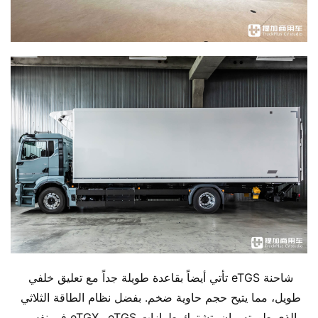
شاحنة eTGS تأتي أيضاً بقاعدة طويلة جداً مع تعليق خلفي 
طويل، مما يتيح حجم حاوية ضخم. بفضل نظام الطاقة الثلاثي 
الذي طورته مان، تشترك طرازات eTGS وeTGX في نفس 