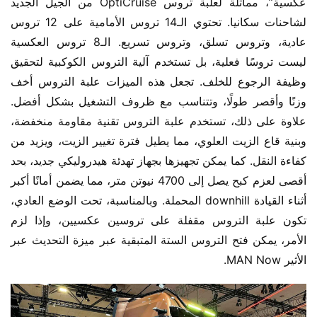
عكسية”، مماثلة لعلبة تروس OptiCruise من الجيل الجديد 
لشاحنات سكانيا. تحتوي الـ14 تروس الأمامية على 12 تروس 
عادية، وتروس تسلق، وتروس تسريع. الـ8 تروس العكسية 
ليست تروسًا فعلية، بل تستخدم آلية التروس الكوكبية لتحقيق 
وظيفة الرجوع للخلف. تجعل هذه الميزات علبة التروس أخف 
وزنًا وأقصر طولًا، وتتناسب مع ظروف التشغيل بشكل أفضل. 
علاوة على ذلك، تستخدم علبة التروس تقنية مقاومة منخفضة، 
وبنية قاع الزيت العلوي، مما يطيل فترة تغيير الزيت، ويزيد من 
كفاءة النقل. كما يمكن تجهيزها بجهاز تهدئة هيدروليكي جديد، بحد 
أقصى لعزم كبح يصل إلى 4700 نيوتن متر، مما يضمن أمانًا أكبر 
أثناء القيادة downhill المحملة. وبالمناسبة، تحت الوضع العادي، 
تكون علبة التروس مقفلة على تروسين عكسيين، وإذا لزم 
الأمر، يمكن فتح التروس الستة المتبقية عبر ميزة التحديث عبر 
الأثير MAN Now.