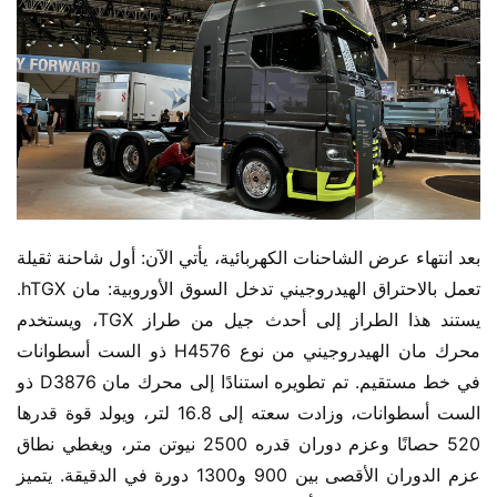
بعد انتهاء عرض الشاحنات الكهربائية، يأتي الآن: أول شاحنة ثقيلة 
تعمل بالاحتراق الهيدروجيني تدخل السوق الأوروبية: مان hTGX. 
يستند هذا الطراز إلى أحدث جيل من طراز TGX، ويستخدم 
محرك مان الهيدروجيني من نوع H4576 ذو الست أسطوانات 
في خط مستقيم. تم تطويره استنادًا إلى محرك مان D3876 ذو 
الست أسطوانات، وزادت سعته إلى 16.8 لتر، ويولد قوة قدرها 
520 حصانًا وعزم دوران قدره 2500 نيوتن متر، ويغطي نطاق 
عزم الدوران الأقصى بين 900 و1300 دورة في الدقيقة. يتميز 