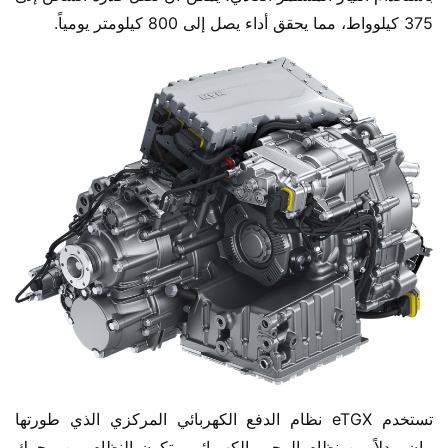
375 كيلوواط، مما يحقق أداء يصل إلى 800 كيلومتر يومياً.
تستخدم eTGX نظام الدفع الكهربائي المركزي الذي طورتها 
مان، بدلاً من نظام المحور الكهربائي. يتكون النظام من محرك 