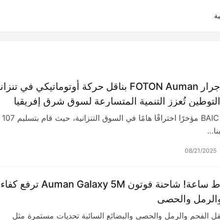
ة
تسليم 107 جرار FOTON Auman بناقل حركة أوتوماتيكي في تنزان
التوطين تُعزز التنمية المتسارعة لسوق شرق إفريقيا
حقق BAIC FOTON مؤخرًا اختراقًا هامًا في السوق التنزانية، حيث قام بتسليم 107
08/21/2025
600 كيلوواط ساعة! شاحنة فوتون Auman Galaxy 5M ترفع 
والرمل والحصى
قل الفحم والرمل والحصى والبضائع السائبة تحديات مستمرة مثل