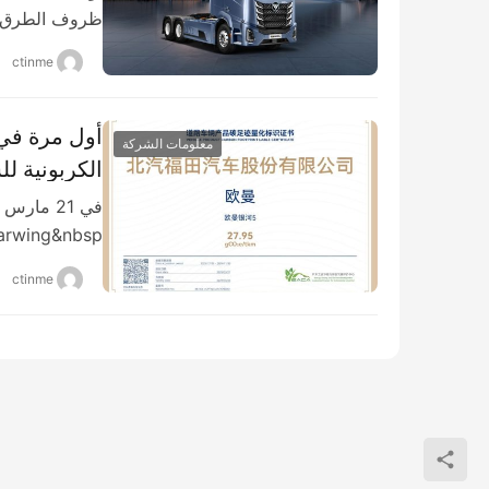
ظروف الطرق ا
ctinme
معلومات الشركة
الكربونية ل
الكربون
arwing&nbsp…
ctinme