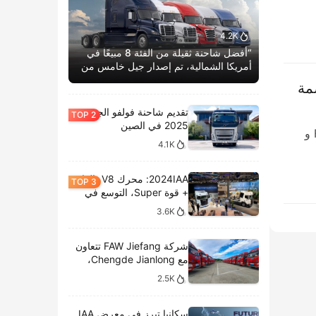
4.2K
“أفضل شاحنة ثقيلة من الفئة 8 مبيعًا في
أمريكا الشمالية، تم إصدار جيل خامس من
كاسكاديا بوم الحياة.”
لبصمة
تقديم شاحنة فولفو الجديدة
2025 في الصين
في 21 مارس 2025، نجحت شاحنتان ثقيلتان من فئة Foton Auman — ​Galaxy 5 و ​
4.1K
2024IAA: محرك V8، الغاز
+ قوة Super، التوسع في
الطرازات الكهربائية،
3.6K
وتحليل المعروضات الداخلية
لشركة سكانيا
شركة FAW Jiefang تتعاون
مع Chengde Jianlong،
وتكشف النقاب عن تسليم
2.5K
100 مركبة كهربائية في
احتفال جديد
سكانيا تبرز في معرض IAA