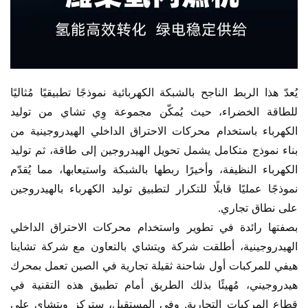
يُعدّ هذا الربط الناجح بالشبكة الكهربائية نموذجًا تطبيقيًا مُثاليًا 
للطاقة الخضراء، حيث يُمكّن مجموعة وِي تشاي من توليد 
الكهرباء باستخدام محركات الاحتراق الداخلي الهيدروجينية من 
بناء نموذج متكامل يشمل تحويل الهيدروجين إلى طاقة، ثم توليد 
الكهرباء النظيفة، وأخيرًا ربطها بالشبكة واستيعابها، مما يُقدّم 
نموذجًا عمليًا قابلًا للتكرار لتطبيق توليد الكهرباء بالهيدروجين 
على نطاق تجاري.
بصفتها رائدة في تطوير واستخدام محركات الاحتراق الداخلي 
الهيدروجينية، أطلقت شركة ويتشاي بالتعاون مع شركة تشاينا 
هيفي للمركبات أول شاحنة ثقيلة تجارية في الصين تعمل بمحرك 
هيدروجيني، مُهيئًا بذلك الطريق أمام تطبيق هذه التقنية في 
قطاع المركبات التجارية. وفي المستقبل، ستركز ويتشاي على 