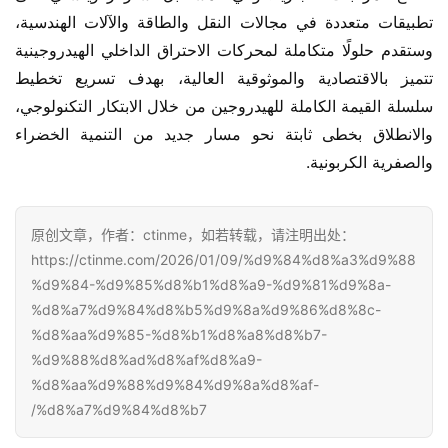
تطبيقات متعددة في مجالات النقل والطاقة والآلات الهندسية، 
وستقدم حلولًا متكاملة لمحركات الاحتراق الداخلي الهيدروجينية 
تتميز بالاقتصادية والموثوقية العالية، بهدف تسريع تخطيط 
سلسلة القيمة الكاملة للهيدروجين من خلال الابتكار التكنولوجي، 
والانطلاق بخطى ثابتة نحو مسار جديد من التنمية الخضراء 
والصفرية الكربونية.
原创文章，作者：ctinme，如若转载，请注明出处：
https://ctinme.com/2026/01/09/%d9%84%d8%a3%d9%88
%d9%84-%d9%85%d8%b1%d8%a9-%d9%81%d9%8a-
%d8%a7%d9%84%d8%b5%d9%8a%d9%86%d8%8c-
%d8%aa%d9%85-%d8%b1%d8%a8%d8%b7-
%d9%88%d8%ad%d8%af%d8%a9-
%d8%aa%d9%88%d9%84%d9%8a%d8%af-
%d8%a7%d9%84%d8%b7/