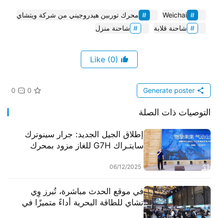
Weichai
محرك توربين هيدروجيني من شركة ويتشاي
شاحنة قلابة
شاحنة منزل
(0)
Like
0
0
Generate poster
التوصيات ذات الصلة
إطلاق الجيل الجديد: جرار سينوترك
سايتـراك G7H للغاز مزود بمحرك
ويشاي WP16NG-4.0!
06/12/2025
في موقع الحدث مباشرة، تُبرز وِي
تشاي للطاقة البحرية أداءً متميزًا في
المعرض الدولي الصيني للشؤون