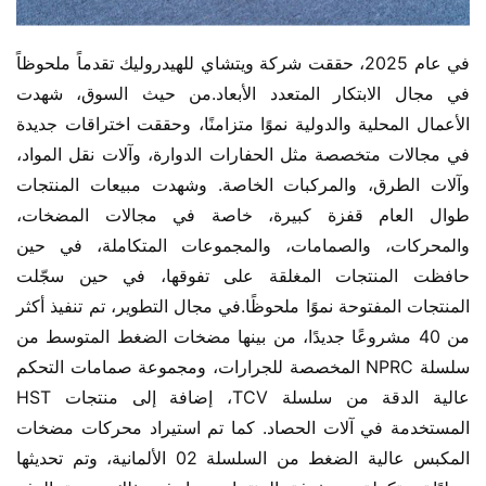
في عام 2025، حققت شركة ويتشاي للهيدروليك تقدماً ملحوظاً 
في مجال الابتكار المتعدد الأبعاد.من حيث السوق، شهدت 
الأعمال المحلية والدولية نموًا متزامنًا، وحققت اختراقات جديدة 
في مجالات متخصصة مثل الحفارات الدوارة، وآلات نقل المواد، 
وآلات الطرق، والمركبات الخاصة. وشهدت مبيعات المنتجات 
طوال العام قفزة كبيرة، خاصة في مجالات المضخات، 
والمحركات، والصمامات، والمجموعات المتكاملة، في حين 
حافظت المنتجات المغلقة على تفوقها، في حين سجّلت 
المنتجات المفتوحة نموًا ملحوظًا.في مجال التطوير، تم تنفيذ أكثر 
من 40 مشروعًا جديدًا، من بينها مضخات الضغط المتوسط من 
سلسلة NPRC المخصصة للجرارات، ومجموعة صمامات التحكم 
عالية الدقة من سلسلة TCV، إضافة إلى منتجات HST 
المستخدمة في آلات الحصاد. كما تم استيراد محركات مضخات 
المكبس عالية الضغط من السلسلة 02 الألمانية، وتم تحديثها 