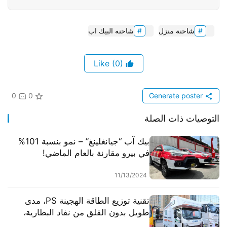
شاحنة منزل
شاحنه البيك اب
(0)
Like
0
0
Generate poster
التوصيات ذات الصلة
بيك آب “جيانغلينغ” – نمو بنسبة 101%
في بيرو مقارنة بالعام الماضي!
11/13/2024
تقنية توزيع الطاقة الهجينة PS، مدى
طويل بدون القلق من نفاد البطارية،
تصوير حقيقي لشاحنة هجينة من جاك