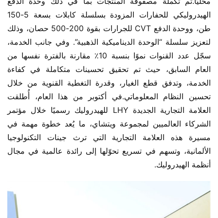
محليًا.تم تكملة مصفوفة المنتجات بما في ذلك وحدة الدفع 
الهيدروليكي للحفارات المزودة بسلسلة كابلات بسعة 5-150 
طن، ووحدة الدفع CVT للجرارات بقوة 200-500 حصان، وذلك 
لتعزيز سلسلة “الوحدة الديناميكية الذهبية”. وفي جانب الخدمة، 
سجّل عدد القنوات نموًا بنسبة 10٪ مقارنة بالفترة نفسها من 
العام السابق، حيث تم تحقيق تحسينات متكاملة في كفاءة 
الخدمة، وتدفق قطع الغيار، وقدرة التغطية القنوية من خلال 
تحسين النظام المعلوماتي.في أكتوبر من هذا العام، أُطلقت 
العلامة التجارية الجديدة LHY للهيدروليك رسميًا خلال مؤتمر 
الشركاء العالميين لمجموعة ويتشاي، ما يُعد خطوة مهمة في 
مسيرة هذه العلامة التجارية التي ترث جينات التكنولوجيا 
الألمانية، وتسهم في تسريع تحوّلها إلى رائدة عالمية في مجال 
أنظمة الهيدروليك.