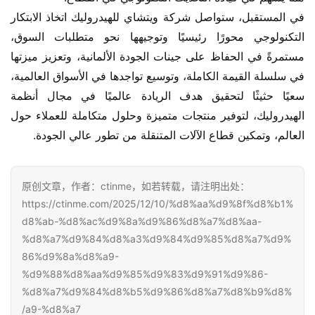
في المستقبل، ستواصل شركة ويتشاي للهيدروليك اتخاذ الابتكار 
التكنولوجي محورًا رئيسيًا وتوجيهها نحو متطلبات السوق، 
مستمرةً في الحفاظ على جينات الجودة الألمانية، وتعزيز ميزتها 
في سلسلة القيمة الكاملة، وتوسيع تواجدها في الأسواق العالمية، 
سعيًا حثيثًا لتحقيق هدف الريادة عالميًا في مجال أنظمة 
الهيدروليك، لتوفير منتجات متميزة وحلول متكاملة للعملاء حول 
العالم، وتمكين قطاع الآلات المتنقلة من تطور عالي الجودة.
原创文章，作者：ctinme，如若转载，请注明出处：
https://ctinme.com/2025/12/10/%d8%aa%d9%8f%d8%b1%
d8%ab-%d8%ac%d9%8a%d9%86%d8%a7%d8%aa-
%d8%a7%d9%84%d8%a3%d9%84%d9%85%d8%a7%d9%
86%d9%8a%d8%a9-
%d9%88%d8%aa%d9%85%d9%83%d9%91%d9%86-
%d8%a7%d9%84%d8%b5%d9%86%d8%a7%d8%b9%d8%
a9-%d8%a7/