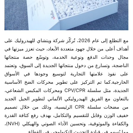
مع التطلع إلى عام 2026، تُركّز شركة ويتشاي للهيدروليك على 
أهداف أعلى من خلال جهود متعددة الأبعاد، حيث تعزز ميزتها في 
مجال وحدات الدفع ونوعية الخدمة، وتوسّع حصة منتجاتها 
الناضجة، وتسارع من دخول منتجاتها الجديدة إلى السوق، وتعتمد 
على نفوذ علامتها التجارية لتوسيع وجودها في الأسواق 
الخارجية.كما تم التركيز على تطوير محركات الضخ الأساسية 
الجديدة، مثل سلسلة CPV/CPR ومحركات المكبس الشعاعي، 
بالتعاون مع الفريق الهيدروليكي الألماني لتطوير الجيل الجديد 
من مضخات سلسلة CPR الرئيسية، وذلك من خلال تصميم 
خفيف الوزن وقابل للتقسيم والتكامل، بهدف رفع كثافة القدرة 
والكفاءة والموثوقية، وتحسين الأداء الصوتي والهيكلي (NVH)، 
مما يُسهم في قيادة التحديث التكنولوجي في القطاع.