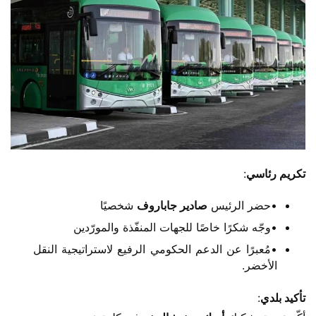
​تكريم رئاسي​
​:
•حضر الرئيس ​
​صادير جاباروف​
​ شخصيًا
•وجّه شكرًا خاصًا للجهات المنفّذة والمورّدين
•مُعبرًا عن الدعم الحكومي الرفيع لاستراتيجية النقل
الأخضر.
​تأكيد بلدي​
​: