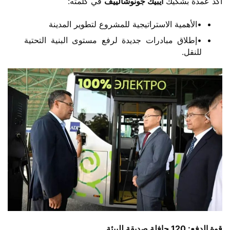
أكّد عمدة بشكيك ​
​أيبيك جونوشالييف​
​ في كلمته:
•الأهمية الاستراتيجية للمشروع لتطوير المدينة
•إطلاق مبادرات جديدة لرفع مستوى البنية التحتية
للنقل.
​قوة الدفع: 120 حافلة صديقة للبيئة​