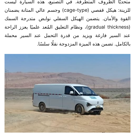
متحديًا الظروف المتطرفة. في التصنيع، هذه السيارة ليست 
للزينة: هيكل قفصي (cage-type) وجسم عالي المتانة يضمنان 
القوة والأمان. يتضمن الهيكل السفلي نوابض متدرجة السمك 
(gradual thickness)، ونظام التعليق المُعد علميًا يعزز الراحة 
عند السير فارغة ويزيد من قدرة التحمل عند السير محملة 
بالكامل. تضمن هذه الميزة المزدوجة نقلًا سلسًا.