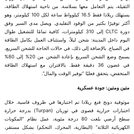
الثقيلة، يتم التعامل معها بسلاسة. من ناحية استهلاك الطاقة، 
يستهلك ريلادا فقط 16.5 كيلوواط ساعة لكل 100 كيلومتر، وهو 
أكثر توفيرًا بكثير من الوقود التقليدي. ويصل مدى السير وفق 
دورة CLTC إلى 310 كيلومترات، كافية تمامًا للتشغيل طوال 
اليوم داخل المدينة: شحن ليلاً، واستئناف العمل بكامل الطاقة 
في الصباح. بالإضافة إلى ذلك، في حالات الحاجة للشحن السريع، 
يسمح وضع الشحن السريع بإعادة الشحن من 20% إلى 80% 
في غضون 36 دقيقة فقط. بالاقتران مع استهلاك الطاقة 
المنخفض، يتحقق فعليًا “توفير الوقت والمال”.
​متين ومتين: جودة عسكرية​
موثوقية دونج فنغ ريلادا تم اختبارها في ظروف قاسية. خلال 
اختبارات حرارية قصوى في توربان (Turpan) بدرجة حرارة 
سطح أرضي بلغت 80 درجة مئوية، عمل نظام “المكونات 
الكهربائية الثلاثة” (البطارية، المحرك، التحكم) بشكل مستقر، 