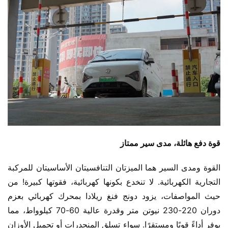
​قوة دفع هائلة، مدى سير ممتاز​
القوة ومدى السير هما الميزتان التنافسيتان الأساسيتان للمركبة 
التجارية الكهربائية. لا تنخدع بكونها كهربائية، فقوتها كبيرة! من 
حيث المواصفات، يزود دونج فنغ ريلادا بمحرك كهربائي بعزم 
دوران 220-230 نيوتن متر وقدرة عالية 60-70 كيلوواط، مما 
يوفر أداءً قويًا ومستقرًا. سواء تسلق المنحدرات أو تحميل الأوزان 