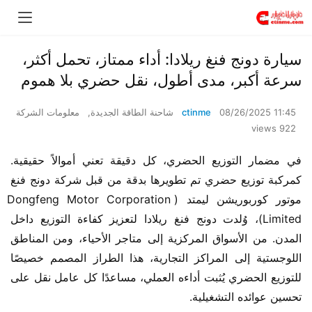
​​سيارة دونج فنغ ريلادا: أداء ممتاز، تحمل أكثر،
سرعة أكبر، مدى أطول، نقل حضري بلا هموم​​
08/26/2025 11:45
ctinme
شاحنة الطاقة الجديدة
,
معلومات الشركة
922 views
في مضمار التوزيع الحضري، كل دقيقة تعني أموالاً حقيقية. 
كمركبة توزيع حضري تم تطويرها بدقة من قبل شركة دونج فنغ 
موتور كوربوريشن ليمتد (Dongfeng Motor Corporation 
Limited)، وُلدت دونج فنغ ريلادا لتعزيز كفاءة التوزيع داخل 
المدن. من الأسواق المركزية إلى متاجر الأحياء، ومن المناطق 
اللوجستية إلى المراكز التجارية، هذا الطراز المصمم خصيصًا 
للتوزيع الحضري يُثبت أداءه العملي، مساعدًا كل عامل نقل على 
تحسين عوائده التشغيلية.