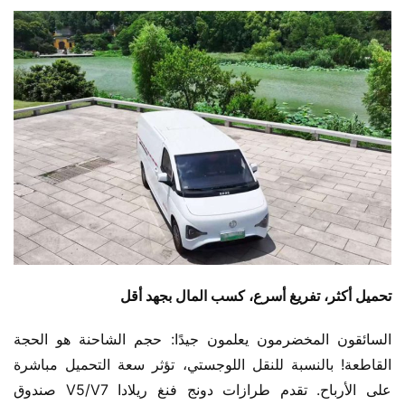
​تحميل أكثر، تفريغ أسرع، كسب المال بجهد أقل​
السائقون المخضرمون يعلمون جيدًا: حجم الشاحنة هو الحجة 
القاطعة! بالنسبة للنقل اللوجستي، تؤثر سعة التحميل مباشرة 
على الأرباح. تقدم طرازات دونج فنغ ريلادا V5/V7 صندوق 