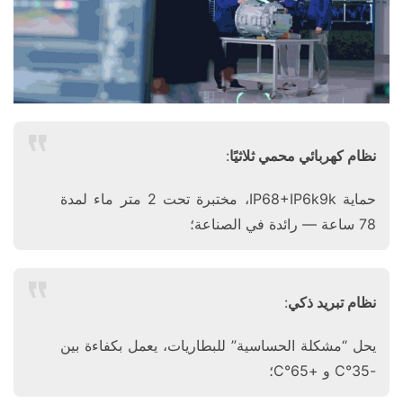
​نظام كهربائي محمي ثلاثيًا​
​:
حماية IP68+IP6k9k، مختبرة تحت 2 متر ماء لمدة
78 ساعة — رائدة في الصناعة؛
​نظام تبريد ذكي​
​:
يحل “مشكلة الحساسية” للبطاريات، يعمل بكفاءة بين
-35°C و +65°C؛