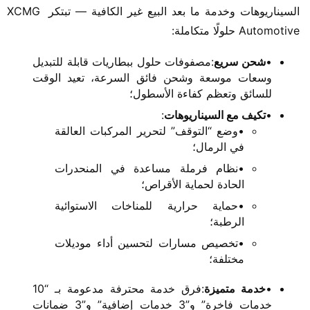
السيناريوهات وخدمة ما بعد البيع غير الكافية — تبتكر XCMG 
Automotive حلولًا متكاملة:
•​
​شحن سريع​
​:مصفوفات حلول ببطاريات قابلة للتبديل
وسعات موسعة وشحن فائق السرعة، تعيد الوقت
للسائق وتعظم كفاءة الأسطول؛
•​
​تكيف مع السيناريوهات​
​:
•وضع “التوقف” لتحرير المركبات العالقة
في الرمال؛
•نظام فرملة مساعدة في المنحدرات
الحادة لحماية الأقراص؛
•حماية حرارية للمناخات الاستوائية
الرطبة؛
•تخصيص مسارات لتحسين أداء موديلات
مختلفة؛
•​
​خدمة متميزة​
​:فرق خدمة محترفة مدعومة بـ “10
خدمات فاخرة” و”3 خدمات إضافية” و”3 ضمانات