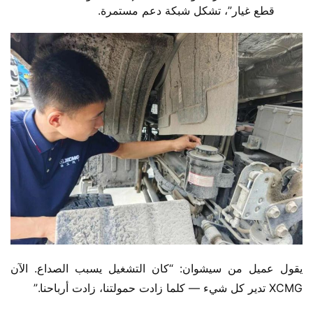
قطع غيار”، تشكل شبكة دعم مستمرة.
يقول عميل من سيشوان: “كان التشغيل يسبب الصداع. الآن 
XCMG تدير كل شيء — كلما زادت حمولتنا، زادت أرباحنا.”