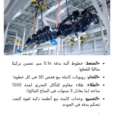
•​
​الضغط​
​: خطوط آلية بدقة ±0.1 مم، تضمن تركيبًا
مثاليًا للقطع؛
•​
​اللحام​
​: روبوتات كاملة مع فحص 3D في كل خطوة؛
•​
​الطلاء​
​: طلاء مقاوم للتآكل البحري لمدة 1200
ساعة (ما يعادل 3 سنوات في المناخ المالح)؛
•​
​التجميع​
​: وحدات كابينة مع أنظمة ذكية لقوة الشد،
تتحكم بدقة في الجودة.