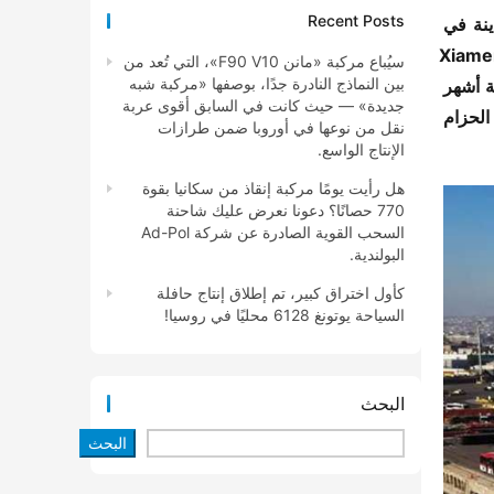
Recent Posts
​أول مدينة في 
​Xiame
سيُباع مركبة «مانن F90 V10»، التي تُعد من
بين النماذج النادرة جدًا، بوصفها «مركبة شبه
​لمدة خمسة أشهر 
جديدة» — حيث كانت في السابق أقوى عربة
​الحزام 
نقل من نوعها في أوروبا ضمن طرازات
الإنتاج الواسع.
هل رأيت يومًا مركبة إنقاذ من سكانيا بقوة
770 حصانًا؟ دعونا نعرض عليك شاحنة
السحب القوية الصادرة عن شركة Ad-Pol
البولندية.
كأول اختراق كبير، تم إطلاق إنتاج حافلة
السياحة يوتونغ 6128 محليًا في روسيا!
البحث
البحث