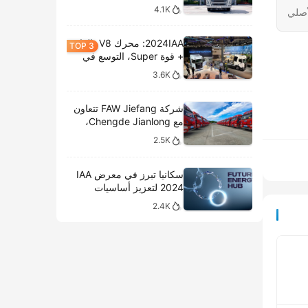
4.1K
أصلي
2024IAA: محرك V8، الغاز
+ قوة Super، التوسع في
الطرازات الكهربائية،
3.6K
وتحليل المعروضات الداخلية
لشركة سكانيا
شركة FAW Jiefang تتعاون
مع Chengde Jianlong،
وتكشف النقاب عن تسليم
2.5K
100 مركبة كهربائية في
احتفال جديد
سكانيا تبرز في معرض IAA
2024 لتعزيز أساسيات
النقل المستدام
2.4K