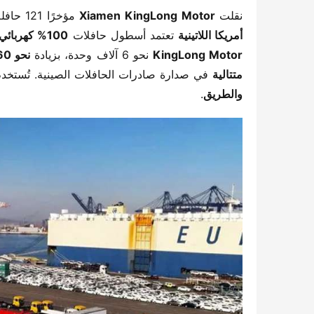
نقلت ​
​Xiamen KingLong Motor​
​ مؤخرًا 121 حافلة كهربائية إلى مدينة كوبيابو في تشيلي، ما ساهم في جعلها ​
أمريكا اللاتينية​
​ تعتمد أسطول حافلات ​
​100% كهربائي​
KingLong Motor​
​ نحو 6 آلاف وحدة، بزيادة ​
​نحو 60%​
متتالية​
​ في صدارة صادرات الحافلات الصينية. تُستخدم
والطريق​
​.