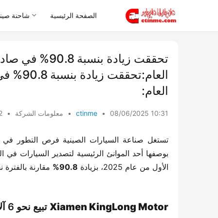
الصفحة الرئيسية
شاحنة صيني
تحققت زيادة ب
العام:ت
العام:
08/06/2025 10:31
•
ctinme
•
معلومات الشركة
•
ws
تستغل صناعة السيارات الصينية فرص التطور في م
بوصفها أحد الموانئ الرئيسية لتصدير السيارات في 
الأول من عام 2025، بزيادة ​
​90.8%​
​ مقارنة بالفترة 
​Xiamen KingLong Motor​
​ تبيع نحو 6 آلاف حافلة في الأسواق الدولية