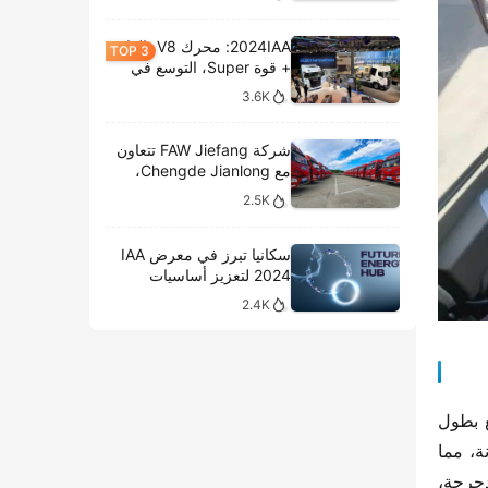
2024IAA: محرك V8، الغاز
+ قوة Super، التوسع في
الطرازات الكهربائية،
3.6K
وتحليل المعروضات الداخلية
لشركة سكانيا
شركة FAW Jiefang تتعاون
مع Chengde Jianlong،
وتكشف النقاب عن تسليم
2.5K
100 مركبة كهربائية في
احتفال جديد
سكانيا تبرز في معرض IAA
2024 لتعزيز أساسيات
النقل المستدام
2.4K
في مجال الخدمات اللوجستية السريعة، “الحمولة الأكثر تعني الأرباح الأكثر”. تفهم هذه النسخة الفاخرة من شاحنة البضائع بطول 
9.8 أمتار هذه الفلسفة جيدًا، فهي ترفع القدرة على التحميل إلى أقصى حد. تم تصنيع هيكل الشاحنة من فولاذ عالي المتانة، مما 
يضمن قدرة تحميل استثنائية ويوفر أساسًا قويًا وموثوقًا للنقل. كما تم تجهيز الإطارات بإطارات ذات مقاومة منخفضة للدحرجة، 