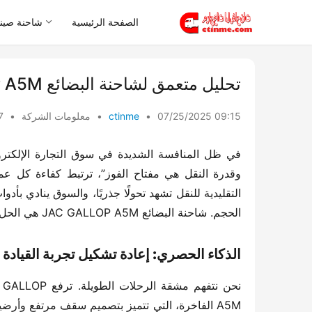
الصفحة الرئيسية
شاحنة صيني
​​تحليل متعمق لشاحنة البضائع JAC GALLOP A5M​​
07/25/2025 09:15
•
ctinme
•
معلومات الشركة
•
ws
الحجم. شاحنة البضائع JAC GALLOP A5M هي الحل الأمثل الذي وُلد استجابةً لنداء هذا العصر.
​الذكاء الحصري: إعادة تشكيل تجربة القيادة و