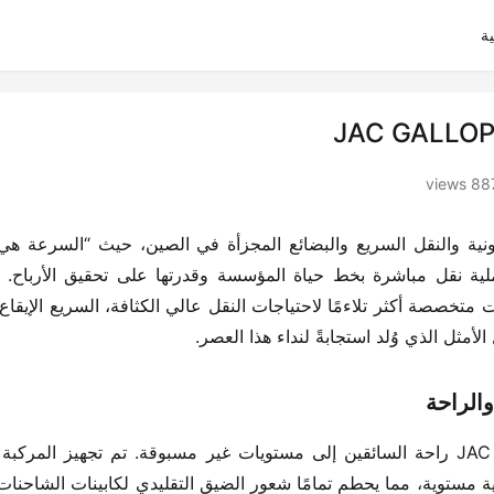
ة
887 vie
الراحة​