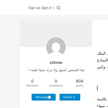
Sign up
Sign in
في ظل المنافسة الشديدة في سوق التجارة الإلكترونية والنقل السريع والبضائع المجزأة في الصين، حيث “السرعة هي الملك 
وقدرة النقل هي مفتاح الفوز”، ترتبط كفاءة كل عملية نقل مباشرة بخط حياة المؤسسة وقدرتها على تحقيق الأرباح. النماذج 
ctinme
التقليدية للنقل تشهد تحولًا جذريًا، والسوق ينادي بأدوات متخصصة أكثر تلاءمًا لاحتياجات النقل عالي الكثافة، السريع الإيقاع، وكبير 
هذا الشخص كسول ولا يترك شيئا خلفه～
0
0
804
followers
comments
posts
Message
Follow
نحن نتفهم مشقة الرحلات الطويلة. ترفع JAC GALLOP راحة السائقين إلى مستويات غير مسبوقة. تم تجهيز المركبة بكابينة 
A5M الفاخرة، التي تتميز بتصميم سقف مرتفع وأرضية مستوية، مما يحطم تمامًا شعور الضيق التقليدي لكابينات الشاحنات. سواء 