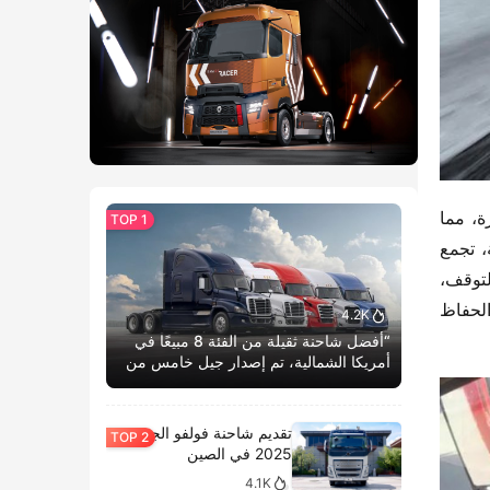
التصميم الداخلي للكابينة يضاهي أفضل منتجات الصناعة، حيث تتوافق معايير التشطيب مع منصة الشاحنات الثقيلة الفاخرة، مما 
يخلق إحساسًا بالفخامة يقارن بالسيارات الفاخرة. تحتوي لوحة التحكم المركزية على شاشة كبيرة MP5 مقاس 10.1 بوصة، تجمع 
بين وسائل الترفيه المتعددة، معلومات المركبة، الملاحة، والعديد من الوظائف. يمكن أيضًا تجهيز المركبة بمكيف هواء أثناء التوقف، 
تدفئة مستقلة، مقاعد مبرّدة ومدفأة، ومجموعة من التجهيزات الفاخرة، مما يعزز بشكل كبير راحة السائق ويساعده على الحفاظ 
4.2K
“أفضل شاحنة ثقيلة من الفئة 8 مبيعًا في
أمريكا الشمالية، تم إصدار جيل خامس من
كاسكاديا بوم الحياة.”
تقديم شاحنة فولفو الجديدة
2025 في الصين
4.1K