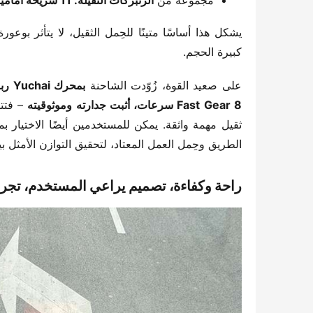
مجموعة من ​
​الزنبركات الثقيلة: 11 شريحة أمامية، 10+8 شرائح خلفية​
كبيرة الحجم.
على صعيد القوة، زُوّدت الشاحنة ​
​بمحرك Yuchai رباعي الأسطوانات بقوة 220 حصانًا​
Fast Gear 8 سرعات، أثبت جدارته وموثوقيته​
ثقيل مهمة واثقة. يمكن للمستخدمين أيضًا الاختيار بم
الطريق وحِمل العمل المعتاد، لتحقيق التوازن الأمثل بين
​راحة وكفاءة، تصميم يراعي المستخدم، تجربة