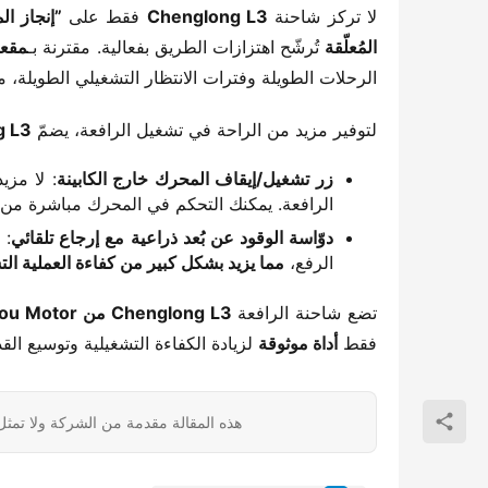
لا تركز شاحنة ​
​Chenglong L3​
​ فقط على ​
​”إنجاز ال
المُعلّقة​
​ تُرشّح اهتزازات الطريق بفعالية. مقترنة بـ​
​مقع
الرحلات الطويلة وفترات الانتظار التشغيلي الطويلة، م
لتوفير مزيد من الراحة في تشغيل الرافعة، يضمّ ​
 L3​
​زر تشغيل/إيقاف المحرك خارج الكابينة​
​: لا مز
الرافعة. يمكنك التحكم في المحرك مباشرة من م
​دوّاسة الوقود عن بُعد ذراعية مع إرجاع تلقائي​
​:
الرفع، ​
​مما يزيد بشكل كبير من كفاءة العملية التش
تضع شاحنة الرافعة ​
​Chenglong L3 من Dongfeng Liuzhou Motor​
فقط ​
​أداة موثوقة​
​ لزيادة الكفاءة التشغيلية وتوسيع القد
هذه المقالة مقدمة من الشركة ولا تمثل