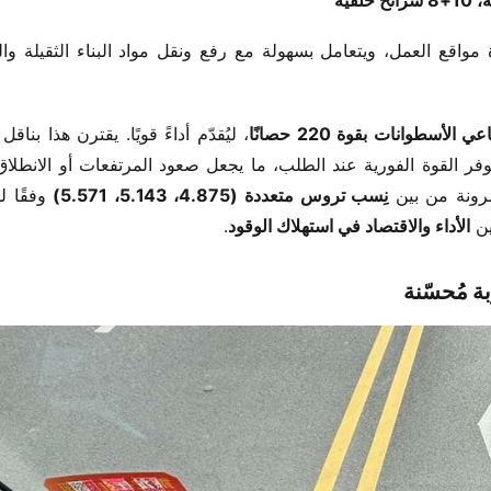
​، ليُقدّم أداءً قويًا. يقترن هذا بناقل
رونة من بين ​
​نِسب تروس متعددة (4.875، 5.143، 5.571)​
 ​
​الأداء والاقتصاد في استهلاك الوقود​
​.
 مُحسّنة​