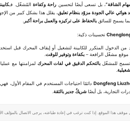
مهام الشاقة”​
​، بل تسعى أيضًا لتحسين ​
​راحة وكفاءة​
​ المُشغّل. فـ​
د هوائي عالي الجودة مزوّد بنظام تعليق​
ما يسمح للسائق ​
​بالحفاظ على تركيزه والعمل براحة أكبر​
​.
​Chenglong
​ تحسينات ذكية:
يد من الدخول المتكرر للكابينة لتشغيل أو إيقاف المحرك قبل استخدا
وقع مشغّل الرافعة – ​
​بكفاءة وتوفير للوقت​
​.
 تسمح للمشغّل ​
​بالتحكم الدقيق في لفات المحرك​
​ لمزامنتها مع عملي
غيلية​
​.
رات التجارية، بل أيضًا ​
​شريكٌ جدير بالثقة​
​.
 موقف هذا الموقع. إذا كنت ترغب في إعادة طباعته، يرجى الاتصال بالمؤلف ال