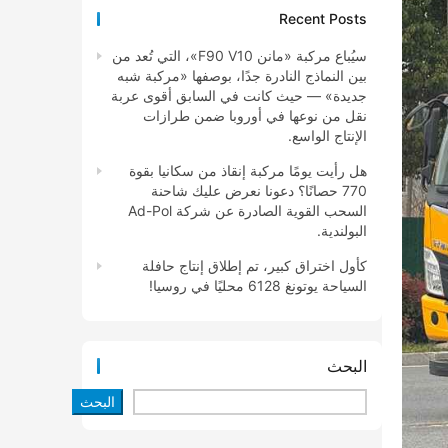
Recent Posts
سيُباع مركبة «مانن F90 V10»، التي تُعد من
بين النماذج النادرة جدًا، بوصفها «مركبة شبه
جديدة» — حيث كانت في السابق أقوى عربة
نقل من نوعها في أوروبا ضمن طرازات
الإنتاج الواسع.
هل رأيت يومًا مركبة إنقاذ من سكانيا بقوة
770 حصانًا؟ دعونا نعرض عليك شاحنة
السحب القوية الصادرة عن شركة Ad-Pol
البولندية.
كأول اختراق كبير، تم إطلاق إنتاج حافلة
السياحة يوتونغ 6128 محليًا في روسيا!
البحث
البحث