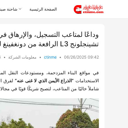
الصفحة الرئيسية
شاحنة صيني
​​وداعًا لمتاعب التسجيل، والإرهاق ف
تشينجلونج L3 الرافعة من دونغفينغ ليو تشو موتور تصل بسحرها​​
06/26/2025 09:42
•
ctinme
•
معلومات الشركة
•
s
الاستخدامات ​
​”الذراع الأيمن الذي لا غنى عنه”​
​ لفرق ا
شاملاً خاليًا من المتاعب، لتصبح شريكًا قويًا في مجالا