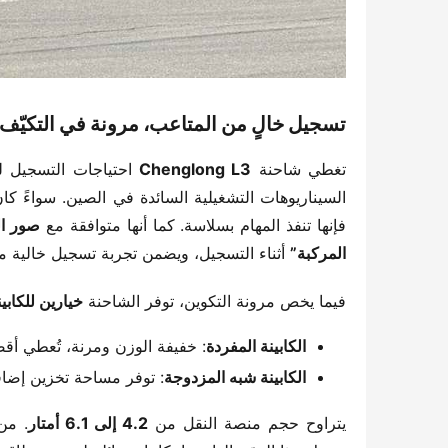
​تسجيل خالٍ من المتاعب، مرونة في التكيّف، 
تغطي شاحنة ​
​Chenglong L3​
​ احتياجات التسجيل لم
فإنها تنفذ المهام بسلاسة. كما أنها متوافقة مع ​
​صور ال
المركبة”​
​ أثناء التسجيل، ويضمن تجربة تسجيل خالية م
فيما يخص مرونة التكوين، توفر الشاحنة ​
​خيارين للكاب
​الكابينة المفردة​
​: خفيفة الوزن ومرنة، تُعطي أق
​الكابينة شبه المزدوجة​
​: توفر مساحة تخزين إضافي
يتراوح حجم منصة النقل من ​
​4.2 إلى 6.1 أمتار​