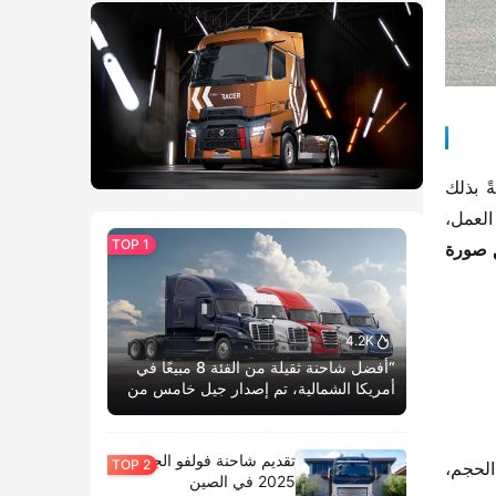
​، مستوفيةً بذلك 
السيناريوهات التشغيلية السائدة في الصين. سواءً كان الأمر يتعلق بنقل مواد البناء في المدن أو رفع المعدات في مواقع العمل، 
​”عدم تطابق صورة 
4.2K
“أفضل شاحنة ثقيلة من الفئة 8 مبيعًا في
أمريكا الشمالية، تم إصدار جيل خامس من
كاسكاديا بوم الحياة.”
تقديم شاحنة فولفو الجديدة
​. من عمليات التوصيل الحَضَرية المدمجة إلى نقل مواد البناء متوسطة الحجم، 
2025 في الصين