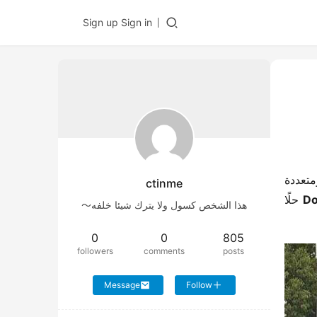
Sign up
Sign in
في مواقع البناء المزدحمة، ومستودعات النقل المضغوطة، أو أماكن الطوارئ، تظل شاحنة رافعة موثوقة وفعالة ومتعددة 
ctinme
​ حلًا 
هذا الشخص كسول ولا يترك شيئا خلفه～
0
0
805
followers
comments
posts
Message
Follow