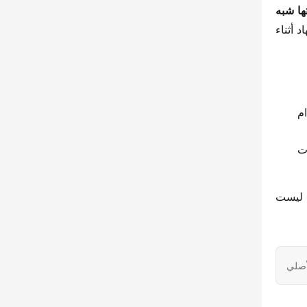
​كابينتها شبه 
​، يقلل هذا بشكل كبير من الإجهاد أثناء 
م
ات
​ دائمًا احتياجات المستخدم في المقام الأول، فهي ليست 
أصلي