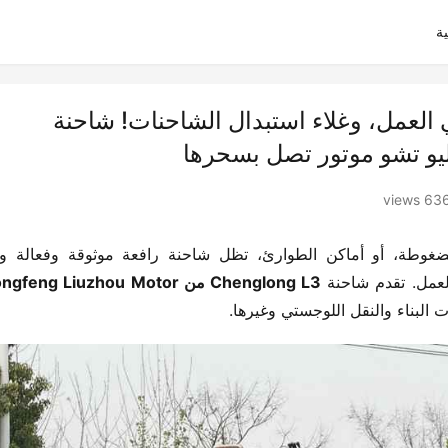
ة
ي العمل، وغلاء استبدال الشاحنات! شاحنة
636 view
لعمل. تقدم شاحنة ​
​Chenglong L3 من Dongfeng Liuzhou Motor​
ت البناء والنقل اللوجستي وغيرها.