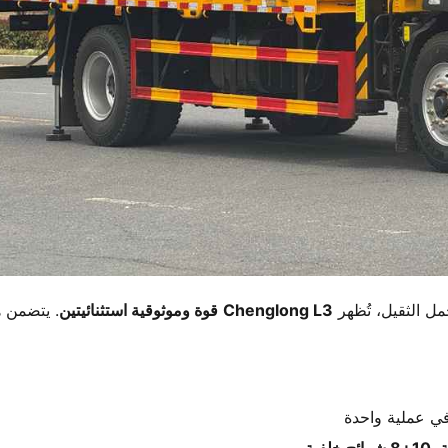
 الثقيل، تُظهر ​
​Chenglong L3​
​ ​
​قوة وموثوقية استثنائيتين​
​. يتضمن ه