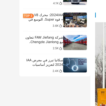
4.1K
2024IAA: محرك V8، الغاز
+ قوة Super، التوسع في
الطرازات الكهربائية،
3.6K
وتحليل المعروضات الداخلية
لشركة سكانيا
شركة FAW Jiefang تتعاون
مع Chengde Jianlong،
وتكشف النقاب عن تسليم
2.5K
100 مركبة كهربائية في
احتفال جديد
سكانيا تبرز في معرض IAA
2024 لتعزيز أساسيات
النقل المستدام
2.4K