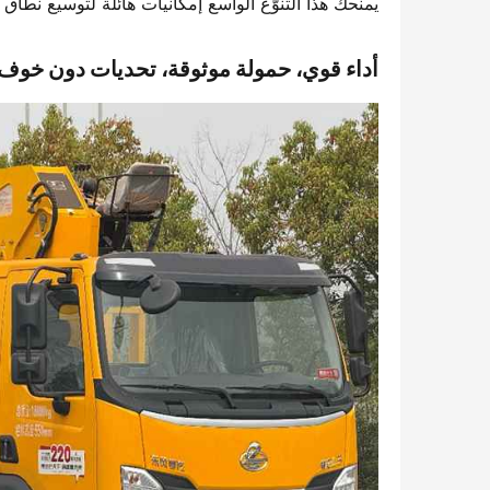
يمنحك هذا التنوّع الواسع إمكانيات هائلة لتوسيع نطاق 
​أداء قوي، حمولة موثوقة، تحديات دون خوف​