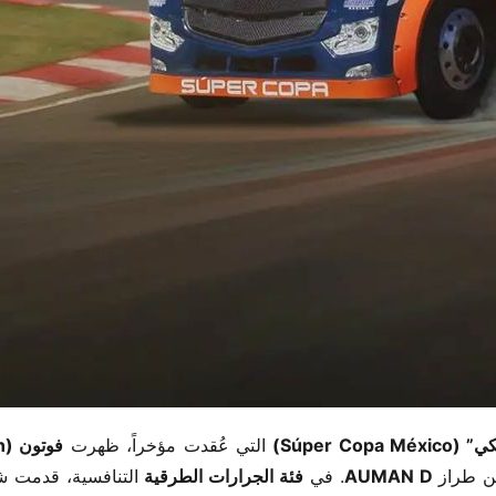
Súper C)​
​ التي عُقدت مؤخراً، ظهرت ​
​فوتون (Foton)​
 طراز ​
​AUMAN D​
​. في ​
​فئة الجرارات الطرقية​