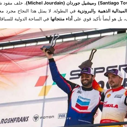
​ و​
​ميشيل جوردان (Michel Jourdain)​
الميدالية الذهبية​
​ و​
​البرونزية​
ل هو أيضاً تأكيد قوي على ​
​أداء منتجاتها​
​ في الساحة الدولية للسباقا