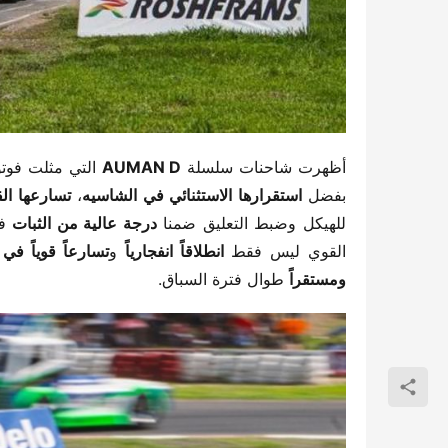
أظهرت شاحنات سلسلة ​
​AUMAN D​
​ التي مثلت فوتو
بفضل ​
​استقرارها الاستثنائي في الشاسيه​
​، ​
​تسارعها ال
للهيكل وضبط التعليق ضمنا ​
​درجة عالية من الثبات​
القوي ليس فقط ​
​انطلاقاً انفجارياً​
​ و​
​تسارعاً قوياً ف
ومستقراً​
​ طوال فترة السباق.