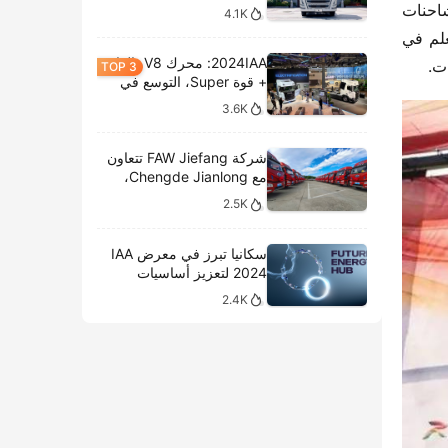
​، خلف مقود شاحنات 
4.1K
​ في البطولة. لا يمثل هذا النجاح مجرد معلم في 
2024IAA: محرك V8، الغاز
ت.
+ قوة Super، التوسع في
الطرازات الكهربائية،
3.6K
وتحليل المعروضات الداخلية
لشركة سكانيا
شركة FAW Jiefang تتعاون
مع Chengde Jianlong،
وتكشف النقاب عن تسليم
2.5K
100 مركبة كهربائية في
احتفال جديد
سكانيا تبرز في معرض IAA
2024 لتعزيز أساسيات
النقل المستدام
2.4K