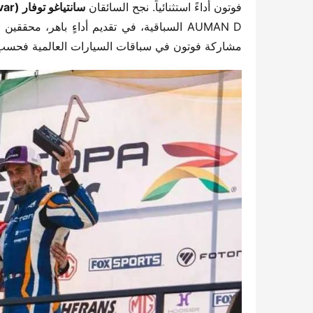
فوتون أداءً استثنائياً. نجح السائقان ​
​سانتياغو توفار (Santiago Tovar)​
AUMAN D السباقية، في تقديم أداءٍ باهر، محققين ​
​
مشاركة فوتون في سباقات السيارات العالمية فحسب، ب