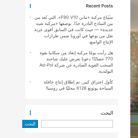
Recent Posts
سيُباع مركبة «مانن F90 V10»، التي تُعد من
بين النماذج النادرة جدًا، بوصفها «مركبة شبه
جديدة» — حيث كانت في السابق أقوى عربة
نقل من نوعها في أوروبا ضمن طرازات
الإنتاج الواسع.
هل رأيت يومًا مركبة إنقاذ من سكانيا بقوة
770 حصانًا؟ دعونا نعرض عليك شاحنة
السحب القوية الصادرة عن شركة Ad-Pol
البولندية.
كأول اختراق كبير، تم إطلاق إنتاج حافلة
السياحة يوتونغ 6128 محليًا في روسيا!
البحث
البحث