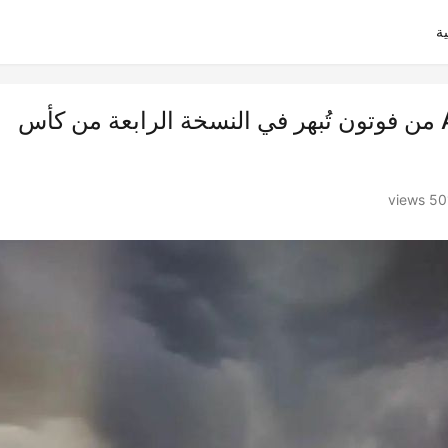
ة
​​لقبٌ جديد يُضاف! شاحنات AUMAN من فوتون تُبهر في النسخة الرابعة من كأس
501 vi