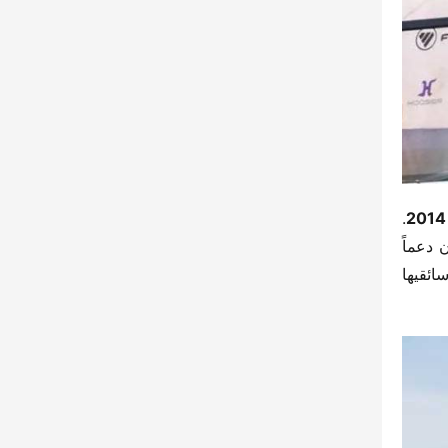
​. 
​2014​
​. قدمت فوتون دعماً 
​ كسيارات سباق لهذه الفئة، وأدرجت سائقيها 