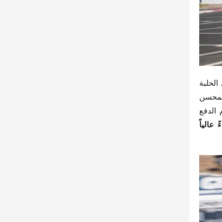
​، لتصبح محط الأنظار على الحلبة 
​. التصميم المحسن 
​ في المنعطفات الحادة والمناطق المعقدة بسرعات عالية. منحها نظام الدفع 
​أداءً عالياً 