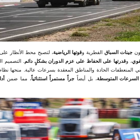
ن ​
​جينات السباق​
​ الفطرية و​
​قوتها الرياضية​
قوي​
​، و​
​قدرتها على الحفاظ على عزم الدوران بشكلٍ دائم​
ي السرعات المتوسطة​
​، بل أيضاً ​
​جراً مستمراً استثنائياً​
​، مما ضمن ​