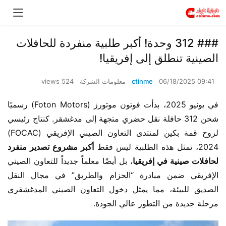
​​### 312 وحدة! أكبر طلبية منفردة للحافلات
الصينية تنطلق إلى إفريقيا!​​
06/18/2025 09:41
ctinme
معلومات الشركة
524 views
في يونيو 2025، بدأت فوتون موتورز (Foton Motors) رسميًا 
شحن 312 حافلة نقل حضري متجهة إلى مدغشقر. كنتاج رئيسي 
لروح قمة بكين لمنتدى التعاون الصيني الإفريقي (FOCAC) 
2024، تمثل هذه الطلبية ليس فقط ​
​أكبر مشروع تصدير منفرد 
لحافلات صينية في إفريقيا​
​، بل أيضًا معلماً جديداً للتعاون الصيني 
الإفريقي ضمن مبادرة “الحزام والطريق” في مجال النقل 
الصديق للبيئة، مما يمثل دخول التعاون الصيني المدغشقري 
مرحلة جديدة من التطور عالي الجودة.