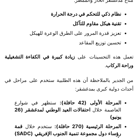
مناخ مدغشقر الحار والممطر:
​نظام ذكي للتحكم في درجة الحرارة​
​تقنية هيكل مقاوم للتآكل​
تعزيز قدرة المرور على الطرق الوعرة للهيكل
تحسين توزيع المقاعد
تعمل هذه التحسينات على ​
​زيادة كبيرة في الكفاءة التشغيلية 
وراحة الركاب​
​.
من الجدير بالملاحظة أن هذه الطلبية ستخدم على مراحل في 
أحداث دولية كبرى بمدغشقر:
​المرحلة الأولى (42 حافلة):​
​ ستظهر في شوارع
العاصمة خلال ​
​احتفالات العيد الوطني لمدغشقر (26
يونيو)​
​المرحلة الرئيسية (270 حافلة):​
​ ستخدم خلال ​
​قمة
رؤساء دول مجموعة تنمية الجنوب الإفريقي (SADC)