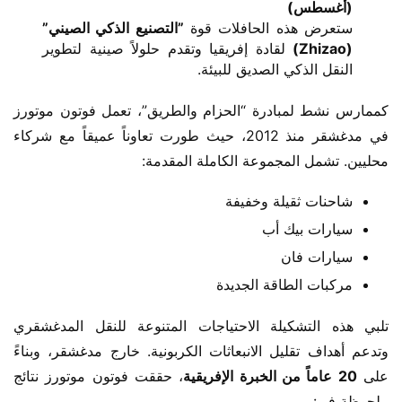
(أغسطس)​
ستعرض هذه الحافلات قوة ​
​”التصنيع الذكي الصيني”
(Zhizao)​
​ لقادة إفريقيا وتقدم حلولاً صينية لتطوير
النقل الذكي الصديق للبيئة.
كممارس نشط لمبادرة “الحزام والطريق”، تعمل فوتون موتورز 
في مدغشقر منذ 2012، حيث طورت تعاوناً عميقاً مع شركاء 
محليين. تشمل المجموعة الكاملة المقدمة:
شاحنات ثقيلة وخفيفة
سيارات بيك أب
سيارات فان
مركبات الطاقة الجديدة
تلبي هذه التشكيلة الاحتياجات المتنوعة للنقل المدغشقري 
وتدعم أهداف تقليل الانبعاثات الكربونية. خارج مدغشقر، وبناءً 
على ​
​20 عاماً من الخبرة الإفريقية​
​، حققت فوتون موتورز نتائج 
ملحوظة في: