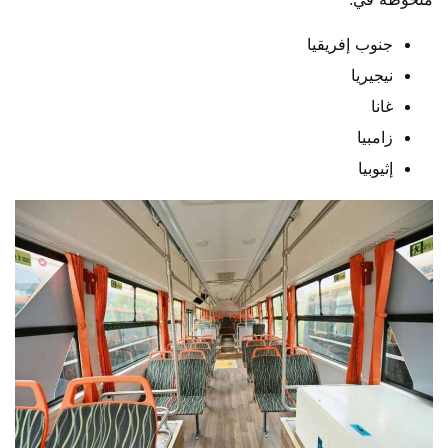
جنوب إفريقيا
نيجيريا
غانا
زامبيا
إثيوبيا