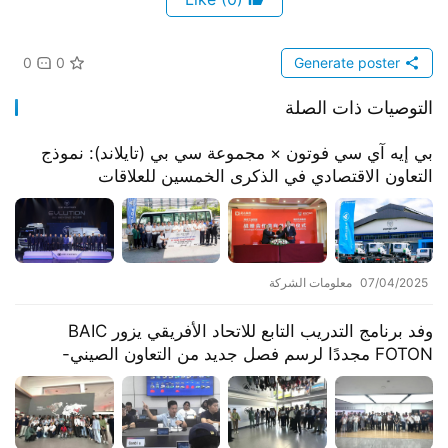
0
0
Generate poster
التوصيات ذات الصلة
​​بي إيه آي سي فوتون × مجموعة سي بي (تايلاند): نموذج
التعاون الاقتصادي في الذكرى الخمسين للعلاقات
الدبلوماسية الصينية التايلاندية​​
07/04/2025
معلومات الشركة
وفد برنامج التدريب التابع للاتحاد الأفريقي يزور BAIC
FOTON مجددًا لرسم فصل جديد من التعاون الصيني-
الأفريقي