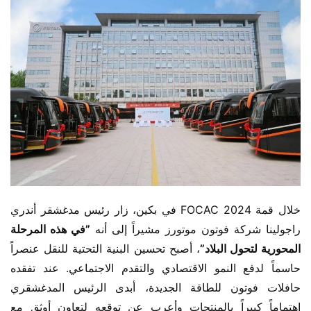
خلال قمة FOCAC 2024 في بكين، زار رئيس مدغشقر أندري 
راجولينا شركة فوتون موتورز مشيراً إلى أنه ​
​”في هذه المرحلة 
المحورية لتحول البلاد”​
​، أصبح تحسين البنية التحتية للنقل عنصراً 
حاسماً لدفع النمو الاقتصادي والتقدم الاجتماعي. عند تفقده 
حافلات فوتون للطاقة الجديدة، أبدى الرئيس المدغشقري 
اهتماماً كبيراً بالمنتجات وأعرب عن توقعه لتعاون أوثق مع 