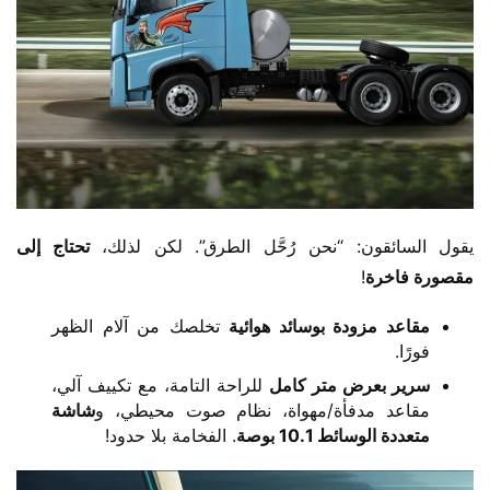
يقول السائقون: “نحن رُحَّل الطرق”. لكن لذلك، ​
​تحتاج إلى 
مقصورة فاخرة​
​!
​مقاعد مزودة بوسائد هوائية​
​ تخلصك من آلام الظهر
فورًا.
​سرير بعرض متر كامل​
​ للراحة التامة، مع تكييف آلي،
مقاعد مدفأة/مهواة، نظام صوت محيطي، و​
​شاشة
متعددة الوسائط 10.1 بوصة​
​. الفخامة بلا حدود!