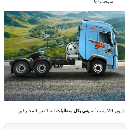
سيحسدك!
دايون V9 يثبت أنه ​
​يفي بكل متطلبات​
​ السائقين المحترفين!