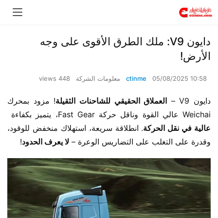
​​دايون V9: ملك الطرق الأقوى على وجه
الأرض!​​
05/08/2025 10:58
ctinme
معلومات الشركة
448 views
دايون V9 – ​
​العملاق الحقيقي للشاحنات الثقيلة​
​! مزود بمحرك 
Weichai عالي القوة وناقل حركة Fast Gear، يتميز بكفاءة ​
عالية في نقل الحركة​
​. انطلاقة سريعة، استهلاك منخفض للوقود، 
وقدرة على التغلب على التضاريس الوعرة – ​
​لا يعرف الحدود​
​!