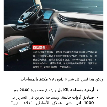
ولكن هذا ليس كل شيء! دايون V9 ​
​مكتظ بالمساحات​
​!
​أرضية مسطحة بالكامل​
​ وارتفاع مقصورة ​
​2040 مم​
​.
​صناديق أدوات جانبية​
​، ومساحة تخزين في السرير بـ ​
1000 لتر​
​. حتى عملاق الأساطير “علاء الدين”