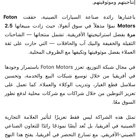
إنتاجيتهم وموثوقيتهم.
باعتبارها رائدة صناعة السيارات الصينية، حققت ​
​Foton 
Motors​
​ نموًا مذهلاً في سوق أنغولا، حيث زادت مبيعاتها ​
​2.5 
مرة​
​ بفضل استراتيجيتها الأفريقية. تشمل منتجاتها — الشاحنات 
الثقيلة والخفيفة والبيك آب والحافلات — التي حازت على ثقة 
العملاء بفضل موثوقيتها وتكيفها مع الظروف المحلية.
في مجال شبكة التوزيع، تعزز Foton Motors باستمرار وجودها 
في أفريقيا من خلال توسيع شبكات البيع والخدمة، وتحسين 
سلاسل قطع الغيار، وتدريب الوكلاء والعملاء. كما تعمل على 
تعزيز التوطين من خلال شراكات مع شركات محلية لدفع تطور 
السوق معًا.
تمثل هذه الشراكة ليس فقط تعزيزًا لتأثير العلامة التجارية 
الصينية في أفريقيا، بل تُعد أيضًا نموذجًا رائدًا للتعاون الصناعي 
الصيني-الأفريقي. مع تسارع التحضر في أفريقيا، يفتح هذا النهج 