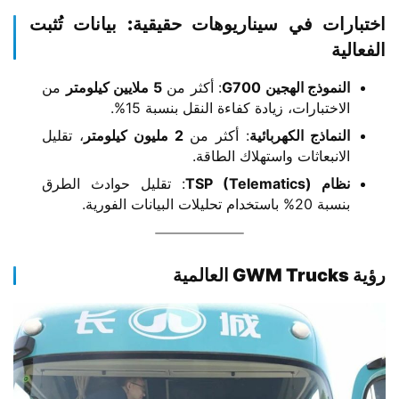
​اختبارات في سيناريوهات حقيقية: بيانات تُثبت
الفعالية​
​النموذج الهجين G700​
​: أكثر من ​
​5 ملايين كيلومتر​
​ من
الاختبارات، زيادة كفاءة النقل بنسبة 15%.
​النماذج الكهربائية​
​: أكثر من ​
​2 مليون كيلومتر​
​، تقليل
الانبعاثات واستهلاك الطاقة.
​نظام TSP (Telematics)​
​: تقليل حوادث الطرق
بنسبة 20% باستخدام تحليلات البيانات الفورية.
​رؤية GWM Trucks العالمية​