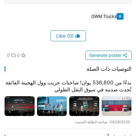
GWM Trucks
(0)
Like
0
0
Generate poster
التوصيات ذات الصلة
​​بدءًا من 536,600 يوان! شاحنات جريت وول الهجينة الفائقة
تُحدث صدمة في سوق النقل الطولي​​
06/26/2025
شاحنة الطاقة الجديدة