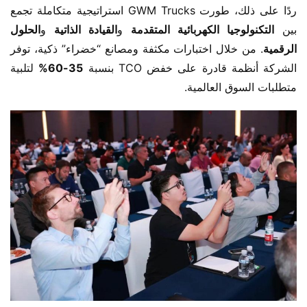
ردًا على ذلك، طورت GWM Trucks استراتيجية متكاملة تجمع 
بين ​
​التكنولوجيا الكهربائية المتقدمة​
​ و​
​القيادة الذاتية​
​ و​
​الحلول 
الرقمية​
​. من خلال اختبارات مكثفة ومصانع “خضراء” ذكية، توفر 
الشركة أنظمة قادرة على خفض TCO بنسبة ​
​35-60%​
​ لتلبية 
متطلبات السوق العالمية.