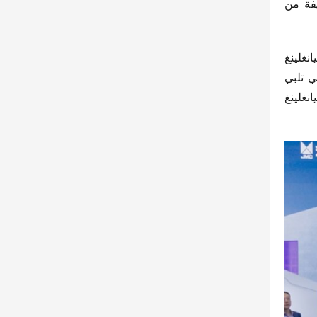
سيناريوهات النقل، تجلب الجانبان أدوات نقل أكثر كفاءة وسهولة للمستخدمين، مما يعزز تحول منتجات الشاحنات الخفيفة من 
“الشاحنة الخفيفة الفائقة في المستقبل ليست مجرد تكديس للمعلمات، ولكن إعادة تحديد شاملة للقيمة، ترغب جيانغلينغ 
للسيارات في التعاون مع بوش وغيرهم من الشركاء للحفاظ على الطويل الأجل، مما يسمح للشاحنات الخفيفة الفائقة التي تلبي 
احتياجات العملاء بجلب المزيد من الإمكانيات للخدمات اللوجستية الخضراء”، قال وو شياوجون، نائب رئيس شركة جيانغلينغ 