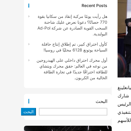
Recent Posts
هل رأيت يومًا مركبة إنقاذ من سكانيا بقوة
770 حصانًا؟ دعونا نعرض عليك شاحنة
السحب القوية الصادرة عن شركة Ad-Pol
البولندية.
كأول اختراق كبير، تم إطلاق إنتاج حافلة
السياحة يوتونغ 6128 محليًا في روسيا!
أول محرك احتراق داخلي على الهيدروجين
من نوعه في العالم: حقق محرك ويتشاي
للطاقة اختراقًا جديدًا في تجارة الطاقة
الخالية من الكربون.
في 24 أبريل، خلال معرض شنغهاي للسيارات 2025، قامت رائدة صناعة السيارات التجارية الخفيفة في الصين، جيانغلينغ 
للسيارات، ومزود الخدمات والتكنولوجيا الرائد عالميًا، بوش، بإعلان مشترك عن “حلول النظام للشاحنات الخفيفة الفائقة”. شارك 
البحث
في المناسبة كل من الأمين العام للجنة الحزب ورئيس مجموعة جيانغلينغ ورئيس شركة جيانغلينغ للأسهم، تشو تيانغغao، والرئيس 
الصيني لبوش، شو دازونغ، والرئيس التنفيذي لمجلس إدارة مجموعة بوش للتنقل الذكي في الصين، وانغ ويليانغ، والرئيس التنفيذي 
البحث
لشركة جيانغلينغ للأسهم، شيو تشونينغينغ، ونائب رئيس مجموعة جيانغلينغ ونائب الرئيس التنفيذي الأول لشركة جيانغلينغ للأسهم 