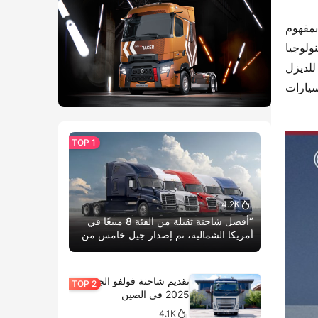
لقد كانت جيانغلينغ للسيارات، التي تعمل بعمق في سوق السيارات التجارية الخفيفة لأكثر من 40 عامًا، دائمًا ما تلتزم بمفهوم 
التطوير “مركزة على العميل” وتستمر في زيادة استثماراتها في تكنولوجيا السيارات الكهربائية. بوش، كرائد عالمي في تكنولوجيا 
السيارات، قدم حلاً متكاملاً للسيارة بأكملها لهذا التعاون. منذ أن بدأت الشركتان التعاون في مجال نظام الحقن المشترك للديزل 
قبل أكثر من عقدين من الزمان، واصلت الجانبان الحفاظ على علاقة استراتيجية وثيقة، ودفعتا معًا تكرار التكنولوجيا للسيارات 
4.2K
“أفضل شاحنة ثقيلة من الفئة 8 مبيعًا في
أمريكا الشمالية، تم إصدار جيل خامس من
كاسكاديا بوم الحياة.”
تقديم شاحنة فولفو الجديدة
2025 في الصين
4.1K