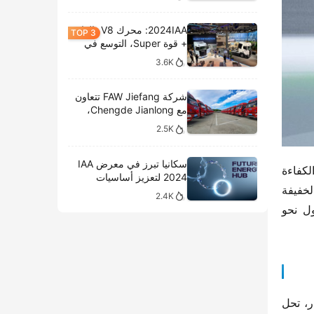
2024IAA: محرك V8، الغاز
+ قوة Super، التوسع في
الطرازات الكهربائية،
3.6K
وتحليل المعروضات الداخلية
لشركة سكانيا
شركة FAW Jiefang تتعاون
مع Chengde Jianlong،
وتكشف النقاب عن تسليم
2.5K
100 مركبة كهربائية في
احتفال جديد
سكانيا تبرز في معرض IAA
في مواجهة فرصة زيادة سرعة انتشار الشاحنات الخفيفة الكهربائية وزيادة الطلب في صناعة الخدمات اللوجستية على الكفاءة 
2024 لتعزيز أساسيات
والأتمتة، قامت جيانغلينغ وبوش مرة أخرى بالتعاون في معرض شنغهاي للسيارات 2025 لإعلان “حلول النظام للشاحنات الخفيفة 
النقل المستدام
2.4K
الفائقة”، بهدف “زيادة القدرة، التسريع، التحسين والاقتصاد” لإعادة تحديد قيمة الشاحنات الخفيفة، وتسريع عملية التحول نحو 
تحت تأثير استراتيجية الكربون المزدوج الوطنية، وتحسين اللوائح وحقوق المرور باستمرار، وتحسين البنية التحتية باستمرار، تحل 