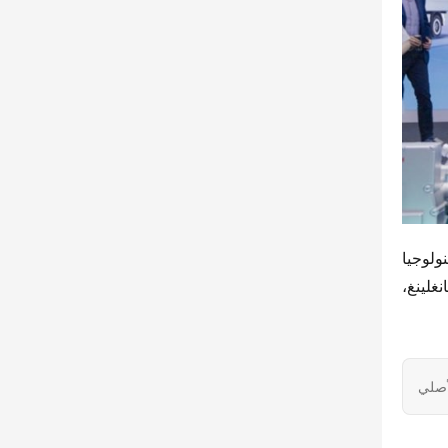
هذا الإعلان لا يشير فقط إلى ترقية استراتيجية التعاون بين الجانبين، ولكن أيضًا إعلان آخر عن قفزة أخرى في نظام التكنولوجيا 
ونموذج الأعمال لجيانغلينغ للسيارات الكهربائية. من خلال دمج بعمق مزايا البحث والتطوير المحلي وفهم سيناريوهات جيانغلينغ، 
أصلي