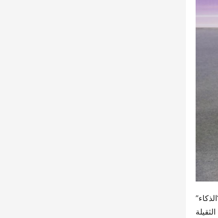
إطلاق علامة “الذكاء” هذه يبرز الابتكار التآزري لسلسلة القيمة الذهبية لويتشاي. مع تسليم هذه الدفعة من شاحنات “الذكاء” 
بكميات كبيرة، سيتم تزويد المزيد من العملاء بقوة دافعة قوية للنقل الأخضر. Weichai Power وشركة شاكمان للشاحنات الثقيلة 