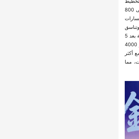
تجدر الإشارة إلى أنه بالنسبة لعلامة “الذكاء” لشركة شاكمان للشاحنات الثقيلة، قامت ويتشاي باور للطاقة الجديدة بتخطيط 
مجموعة كاملة من المنتجات لجميع المجالات والسيناريوهات، وقد طورت بطاريات شفرة السكين التي تغطي من 200 إلى 800 
kWh، ومحركات بقوة من 430 إلى 580 كيلوواط. من المعروف أن بطاريات شفرة السكين من ويتشاي تستخدم أحدث مسارات 
التكنولوجيا، مع كثافة طاقة عالية وقدرة تبريد قوية. المنتجات أكثر أمانًا، لا تخاف من الإبرة ولا من الضغط، وتضمن جودة وتناسق 
المنتج بتشغيل آلي عالي؛ أكثر دوامًا، مع عمر دورة البطارية الأقصى يصل إلى 5000 دورة، وزيادة قيمة البطارية المستعملة بعد 5 
سنوات بنسبة 25٪؛ أخف وزنًا، مع خفض الوزن الأقصى للمركبة بمقدار 220 كجم، وزيادة الدخل التشغيلي السنوي بمقدار 4000 
يوان؛ أكثر كفاءة، مع زيادة قدرة البداية بنسبة 20٪، وزيادة المدى الكلي للمركبة بنسبة 10٪. في الوقت نفسه، متوافقة مع أكثر 
من 5000 مورد خدمة موجود، وإنشاء شبكة خدمة ثلاثية الطاقة، وتحقيق تغطية كاملة جغرافيًا وتغطية كاملة للمكونات، مما 