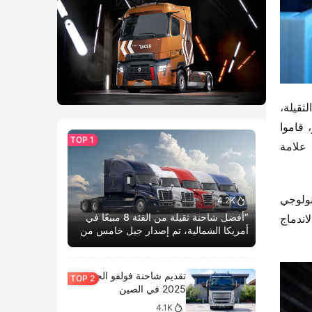
نائب رئيس مجموعة ويتشاي والمدير العام لشركة ويتشاي باور، وانغ ده تشنغ، والمدير العام لشركة شاكمان للشاحنات الثقيلة، 
زهي باو جينغ، والمدير العام لشركة هاندي للمحركات، وانغ زهان تشاو، ونائب المدير العام لشركة فاوشيت، زانغ هاي تاو، قاموا 
بإطلاق علامة “الذكاء” التجارية لشركة شاكمان للشاحنات الثقيلة بالطاقة الجديدة المستقلة بالكامل. يعكس محتوى علامة 
“التشوينغ يي” و”الشوانغ شو”، على التوالي، حيث تعكس الأولى اتساعًا وعمقًا للذكاء، وترمز الثانية إلى مفهوم الابتكار التكنولوجي 
4.2K
“أفضل شاحنة ثقيلة من الفئة 8 مبيعًا في
المفتوح والشامل. وهذا يعني أن شركة شاكمان للشاحنات الثقيلة، من خلال الربط التكنولوجي وتبادل البيانات، تحقق الاندماج 
أمريكا الشمالية، تم إصدار جيل خامس من
كاسكاديا بوم الحياة.”
تقديم شاحنة فولفو الجديدة
2025 في الصين
4.1K