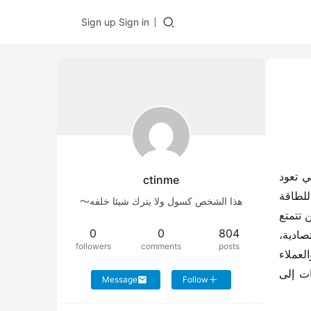
Sign up
Sign in
في 24 أبريل، تم إطلاق علامة “الذكاء” التجارية لشركة شاكمان للشاحنات الثقيلة بالطاقة الجديدة المستقلة بالكامل، والتي تعود 
ctinme
ملكيتها لشركة ويتشاي باور. تم تجهيز هذه العلامة التجارية من الشاحنات الثقيلة بنظام القوة الذهبي “بطارية ويتشاي للطاقة 
هذا الشخص كسول ولا يترك شيئا خلفه～
الجديدة + علبة تروس AMT FAWST + جسر الدفع الكهربائي Hande”، وهي أول علامة تجارية للشاحنات الثقيلة في الصين تتمتع 
0
0
804
بنظام ثلاثي الطاقة مستقل بالكامل من حيث البرمجيات والأجهزة، مع مؤشرات أداء رائدة في الصناعة مثل الكفاءة الاقتصادية، 
followers
comments
posts
والموثوقية، والسلامة للمركبة بأكملها. في موقع الحدث، وقعت شركة ويتشاي باور، وشركة شاكمان للشاحنات الثقيلة، والعملاء 
الاستراتيجيين الكبار من شنغهاي اتفاقية تعاون استراتيجي لـ 1000 وحدة، وقامت أيضًا بتسليم الدفعة الأولى من المركبات إلى 
Message
Follow