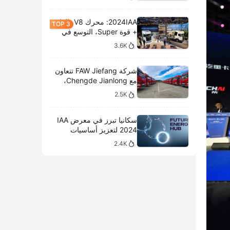
2024IAA: محرك V8، الغاز
+ قوة Super، التوسع في
الطرازات الكهربائية،
3.6K
وتحليل المعروضات الداخلية
لشركة سكانيا
شركة FAW Jiefang تتعاون
مع Chengde Jianlong،
وتكشف النقاب عن تسليم
2.5K
100 مركبة كهربائية في
احتفال جديد
سكانيا تبرز في معرض IAA
2024 لتعزيز أساسيات
النقل المستدام
2.4K