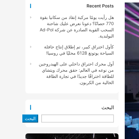
Recent Posts
هل رأيت يومًا مركبة إنقاذ من سكانيا بقوة
770 حصانًا؟ دعونا نعرض عليك شاحنة
السحب القوية الصادرة عن شركة Ad-Pol
البولندية.
كأول اختراق كبير، تم إطلاق إنتاج حافلة
السياحة يوتونغ 6128 محليًا في روسيا!
أول محرك احتراق داخلي على الهيدروجين
من نوعه في العالم: حقق محرك ويتشاي
للطاقة اختراقًا جديدًا في تجارة الطاقة
الخالية من الكربون.
البحث
البحث