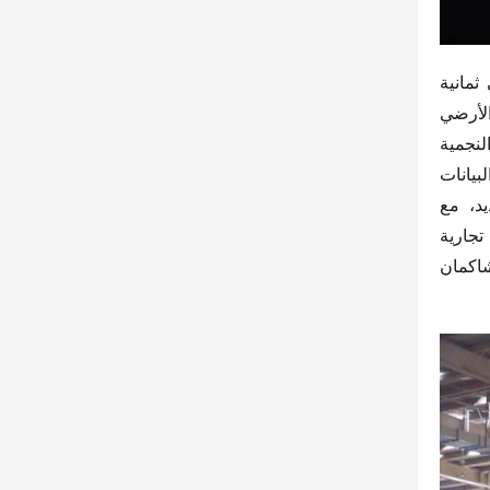
وفقًا للمعلومات المتاحة، تحتوي العلامة التجارية الجديدة على ثلاث سلاسل رئيسية: Zhihui 600/500/400، التي تغطي ثمانية 
أسواق فرعية رئيسية: نقل الفحم، نقل الرمال والحصى من مصانع الصلب، نقل الشحن الثقيل، النقل البحري، التفريغ الأرضي 
للطرق، نفايات البناء الحضري، خلط المشاريع، ونقل المنتجات الزراعية الثانوية والمواد الخضراء. من بينها، المنتجات النجمية 
المروجة هي X5000E600kWh، X5000E500kWh، M3000E 400kWh/433kWh/452kWh. من خلال تعزيز تمكين البيانات 
الكبيرة، ودمج موارد البيانات، وإضافة تقنيات حصرية، وصلت أداء المنتجات الجديدة لعلامة “الذكاء” إلى مستوى جديد، مع 
مؤشرات أداء رائدة في الصناعة مثل الكفاءة الاقتصادية، والموثوقية، والسلامة. علامة “الذكاء” هي أيضًا أول علامة تجارية 
للشاحنات الثقيلة في الصين تتمتع بنظام ثلاثي الطاقة مستقل بالكامل من حيث البرمجيات والأجهزة، وستدفع شركة شاكمان 