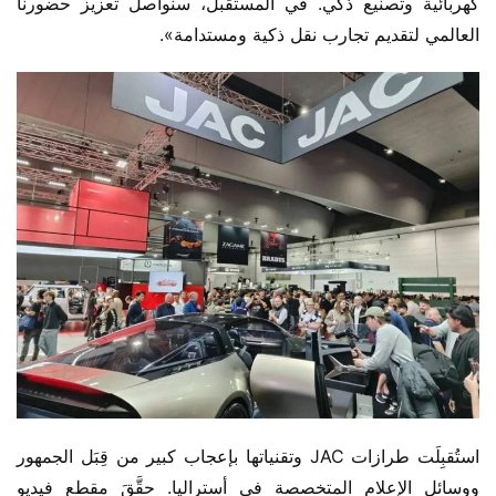
كهربائية وتصنيع ذكي. في المستقبل، سنواصل تعزيز حضورنا 
العالمي لتقديم تجارب نقل ذكية ومستدامة».
استُقبِلَت طرازات JAC وتقنياتها بإعجاب كبير من قِبَل الجمهور 
ووسائل الإعلام المتخصصة في أستراليا. حقَّقَ مقطع فيديو 