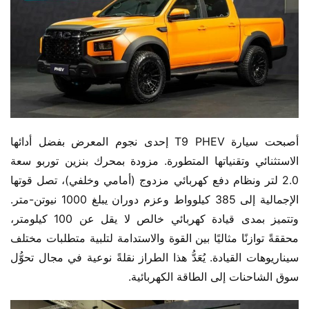
أصبحت سيارة T9 PHEV إحدى نجوم المعرض بفضل أدائها 
الاستثنائي وتقنياتها المتطورة. مزودة بمحرك بنزين توربو سعة 
2.0 لتر ونظام دفع كهربائي مزدوج (أمامي وخلفي)، تصل قوتها 
الإجمالية إلى 385 كيلوواط وعزم دوران يبلغ 1000 نيوتن-متر. 
وتتميز بمدى قيادة كهربائي خالص لا يقل عن 100 كيلومتر، 
محققةً توازنًا مثاليًا بين القوة والاستدامة لتلبية متطلبات مختلف 
سيناريوهات القيادة. يُعَدُّ هذا الطراز نقلةً نوعية في مجال تحوُّل 
سوق الشاحنات إلى الطاقة الكهربائية.