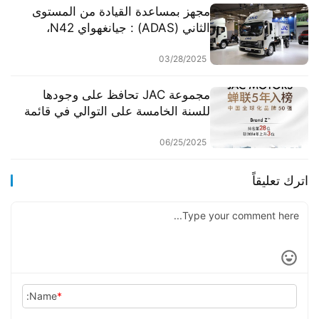
مجهز بمساعدة القيادة من المستوى
الثاني (ADAS) : جيانغهواي N42،
شاحنة خفيفة صينية ذات مزايا استثنائية
للسوق الأوروبية
03/28/2025
​​مجموعة JAC تحافظ على وجودها
للسنة الخامسة على التوالي في قائمة
BrandZ لأقوى 50 علامة تجارية صينية
عالمية​​
06/25/2025
اترك تعليقاً
Name:
*