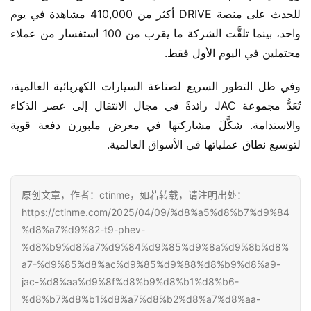
للحدث على منصة DRIVE أكثر من 410,000 مشاهدة في يوم 
واحد، بينما تلقَّت الشركة ما يقرب من 100 استفسار من عملاء 
محتملين في اليوم الأول فقط.
وفي ظل التطور السريع لصناعة السيارات الكهربائية العالمية، 
تُعَدُّ مجموعة JAC رائدةً في مجال الانتقال إلى عصر الذكاء 
والاستدامة. شكَّلَ مشاركتها في معرض ملبورن دفعة قوية 
لتوسيع نطاق عملياتها في الأسواق العالمية.
原创文章，作者：ctinme，如若转载，请注明出处：
https://ctinme.com/2025/04/09/%d8%a5%d8%b7%d9%84
%d8%a7%d9%82-t9-phev-
%d8%b9%d8%a7%d9%84%d9%85%d9%8a%d9%8b%d8%
a7-%d9%85%d8%ac%d9%85%d9%88%d8%b9%d8%a9-
jac-%d8%aa%d9%8f%d8%b9%d8%b1%d8%b6-
%d8%b7%d8%b1%d8%a7%d8%b2%d8%a7%d8%aa-