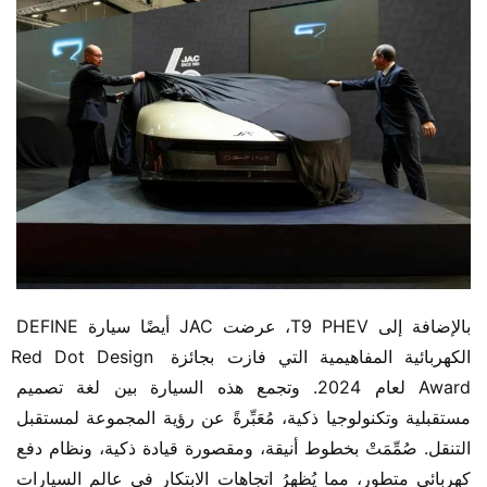
بالإضافة إلى T9 PHEV، عرضت JAC أيضًا سيارة DEFINE 
الكهربائية المفاهيمية التي فازت بجائزة Red Dot Design 
Award لعام 2024. وتجمع هذه السيارة بين لغة تصميم 
مستقبلية وتكنولوجيا ذكية، مُعَبِّرةً عن رؤية المجموعة لمستقبل 
التنقل. صُمِّمَتْ بخطوط أنيقة، ومقصورة قيادة ذكية، ونظام دفع 
كهربائي متطور، مما يُظهِرُ اتجاهات الابتكار في عالم السيارات 