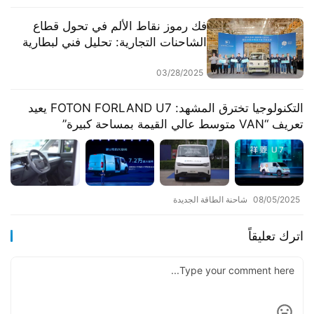
فك رموز نقاط الألم في تحول قطاع
الشاحنات التجارية: تحليل فني لبطارية
شبه صلبة لشاحنات Foton Shangqi
Q
03/28/2025
التكنولوجيا تخترق المشهد: FOTON FORLAND U7 يعيد
تعريف “VAN متوسط عالي القيمة بمساحة كبيرة”
08/05/2025
شاحنة الطاقة الجديدة
اترك تعليقاً