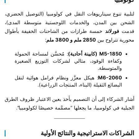
لتلبية تنوع سيناريوهات النقل في كولومبيا (التوصيل الحضري، 
الشحن بين المدن، والخدمات اللوجستية متوسطة المدى)، 
قدمت ​
فورلاند
 خمسة طرازات من الشاحنات الخفيفة بأطوال 
محورية تتراوح بين ​
2850 ملم و 3800 ملم
:
M5-1850 (كابينة أحادية)
: مُحسَّن لمساحة الحمولة
وكفاءة الوقود، مثالي لشركات التوزيع الصغيرة
والمتوسطة.
M6-2060
: هيكل معزَّز ونظام فرامل هوائية لنقل
البضائع الثقيلة (البناء، المنتجات الزراعية).
أشار الشركاء إلى أن التصميم يأخذ بعين الاعتبار ظروف الطرق 
الجبلية في كولومبيا، ما يجعلها “مصمَّمة خصيصًا لكولومبيا”.
الشراكات الاستراتيجية والنتائج الأولية