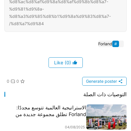
%d8%ac%d8%af%d9%8a%d8%af%d9%8b%d8%a7-
%d9%81%d9%8a-
%d8%a3%d9%85%d8%b1%d9%8a%d9%83%d8%a7-
%d8%a7%d9%84/
Forland
(0)
Like
0
0
Generate poster
التوصيات ذات الصلة
الاستراتيجية العالمية تتوسع مجددًا:
Forland تطلق مجموعة جديدة من
شاحنات الخفيفة في أوروغواي
04/08/2025