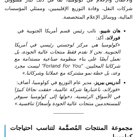
شركات النقل، وقادة التوزيع الإقليميين، وممثلي المؤسسات 
المالية، ووسائل الإعلام المتخصصة.
هان شييو
، نائب رئيس قسم أمريكا الجنوبية في ​
فورلاند
، أكد:
«كولومبيا هي مركز لوجستي رئيسي في أمريكا
الجنوبية. نحن لا نقدم فقط منتجات عالية الجودة، بل
نعمل أيضًا على بناء منظومة صناعية مستدامة مع
شركائنا المحليين. “Forland For You” ليست مجرد
وعد، بل خطة نمو مشتركة مع عملائنا وشركائنا.»
أندريس بيريز
، مدير عام التوزيع في كولومبيا، أضاف:
«فورلاند، باعتبارها شركة عالمية، حققت نجاحًا كبيرًا
في الأسواق الرئيسية. دخولها إلى كولومبيا سيوفر
للمستخدمين منتجات عالية الجودة وأسعارًا تنافسية.»
مجموعة المنتجات المُصمَّمة لتناسب احتياجات
كولومبيا