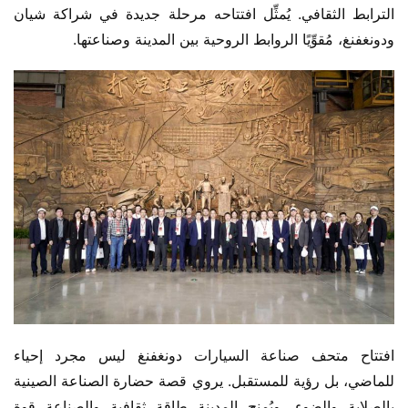
الترابط الثقافي. يُمثِّل افتتاحه مرحلة جديدة في شراكة شيان 
ودونغفنغ، مُقوِّيًا الروابط الروحية بين المدينة وصناعتها.
افتتاح متحف صناعة السيارات دونغفنغ ليس مجرد إحياء 
للماضي، بل رؤية للمستقبل. يروي قصة حضارة الصناعة الصينية 
بالصلابة والضوء، ويُمنح المدينة طاقة ثقافية والصناعة قوة 