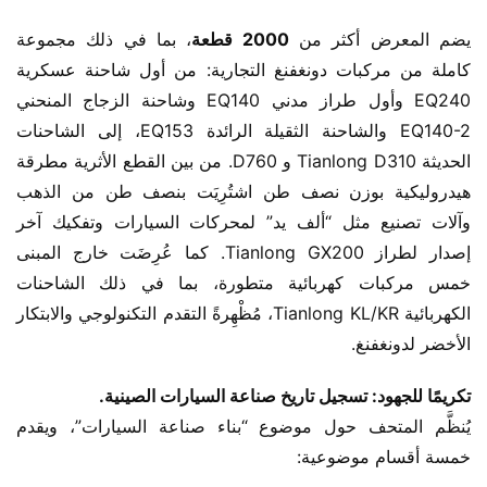
يضم المعرض أكثر من ​
2000 قطعة
، بما في ذلك مجموعة 
كاملة من مركبات دونغفنغ التجارية: من أول شاحنة عسكرية 
EQ240 وأول طراز مدني EQ140 وشاحنة الزجاج المنحني 
EQ140-2 والشاحنة الثقيلة الرائدة EQ153، إلى الشاحنات 
الحديثة Tianlong D310 و D760. من بين القطع الأثرية مطرقة 
هيدروليكية بوزن نصف طن اشتُرِيَت بنصف طن من الذهب 
وآلات تصنيع مثل “ألف يد” لمحركات السيارات وتفكيك آخر 
إصدار لطراز Tianlong GX200. كما عُرِضَت خارج المبنى 
خمس مركبات كهربائية متطورة، بما في ذلك الشاحنات 
الكهربائية Tianlong KL/KR، مُظْهِرةً التقدم التكنولوجي والابتكار 
الأخضر لدونغفنغ.
تكريمًا للجهود: تسجيل تاريخ صناعة السيارات الصينية.
يُنظَّم المتحف حول موضوع “بناء صناعة السيارات”، ويقدم 
خمسة أقسام موضوعية: