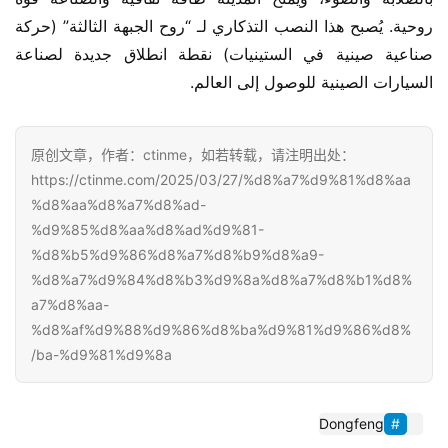
روحية. يُصبح هذا النصب التذكاري لـ “روح الجبهة الثالثة” (حركة 
صناعية صينية في الستينيات) نقطة انطلاق جديدة لصناعة 
السيارات الصينية للوصول إلى العالم.
原创文章，作者：ctinme，如若转载，请注明出处：
https://ctinme.com/2025/03/27/%d8%a7%d9%81%d8%aa
%d8%aa%d8%a7%d8%ad-
%d9%85%d8%aa%d8%ad%d9%81-
%d8%b5%d9%86%d8%a7%d8%b9%d8%a9-
%d8%a7%d9%84%d8%b3%d9%8a%d8%a7%d8%b1%d8%
a7%d8%aa-
%d8%af%d9%88%d9%86%d8%ba%d9%81%d9%86%d8%
ba-%d9%81%d9%8a/
Dongfeng