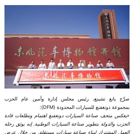
صرَّح يانغ تشينغ، رئيس مجلس إدارة وأمين عام الحزب 
بمجموعة دونغفنغ للسيارات المحدودة (DFM):
«يعكس متحف صناعة السيارات دونغفنغ اهتمام وتطلعات قادة 
الحزب والدولة بتطوير صناعة السيارات الوطنية. إنه يوثق رحلة 
العمل المشترك لبناء صناعة سيارات مستقلة. من خلال عرض 