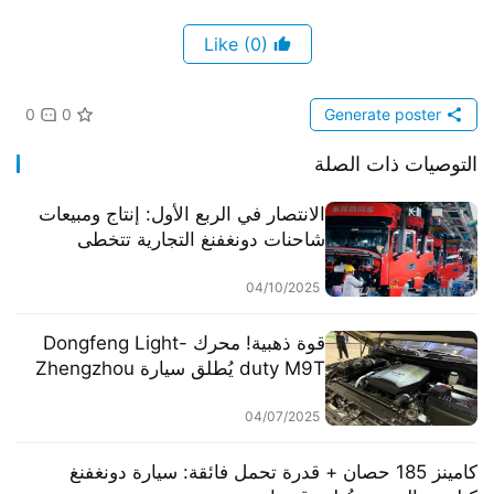
(0)
Like
0
0
Generate poster
التوصيات ذات الصلة
​​الانتصار في الربع الأول: إنتاج ومبيعات
شاحنات دونغفنغ التجارية تتخطى
30,000 وحدة​​
04/10/2025
​​قوة ذهبية! محرك Dongfeng Light-
duty M9T يُطلق سيارة Zhengzhou
Nissan Z9 في مرحلة البيع المسبق​​
04/07/2025
​​كامينز 185 حصان + قدرة تحمل فائقة: سيارة دونغفنغ