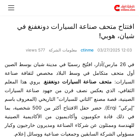
افتتاح متحف صناعة السيارات دونغفنغ في
شيان، هوبي!
03/27/2025 12:03
ctinme
معلومات الشركة
577 views
في 26 مارس/آذار، افتُتِحَ رسميًا في مدينة شيان بوسط الصين 
أول متحف متكامل في وسط البلاد مخصص لثقافة صناعة 
السيارات: ​
متحف صناعة السيارات دونغفنغ
. يروي هذا المعلم 
الثقافي، الذي يعكس نصف قرن من جهود صناعة السيارات 
الصينية، قصة مصنع “الثاني للسيارات” التاريخي (المعروف باسم 
“إيركي” Erqi). حضر حفل الافتتاح أكثر من 500 شخصية، بما 
في ذلك قادة حكوميون وأكاديميون من الأكاديمية الصينية 
للهندسة وممثلون عن شركاء الصناعة ومديرون خارجيون وكبار 
مسؤولي الشركة السابقين وجمعيات صناعية ووسائل إعلام.