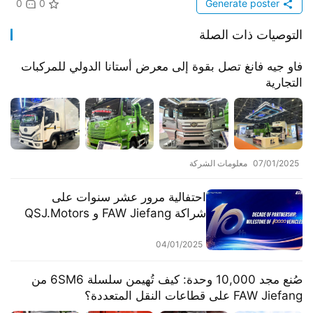
0
0
Generate poster
التوصيات ذات الصلة
​​فاو جيه فانغ تصل بقوة إلى معرض أستانا الدولي للمركبات
التجارية​​
07/01/2025
معلومات الشركة
احتفالية مرور عشر سنوات على
شراكة FAW Jiefang و QSJ.Motors
في الفلبين وإطلاق الإنتاج رقم 10,000
04/01/2025
​​صُنع مجد 10,000 وحدة: كيف تُهيمن سلسلة 6SM6 من
FAW Jiefang على قطاعات النقل المتعددة؟​​