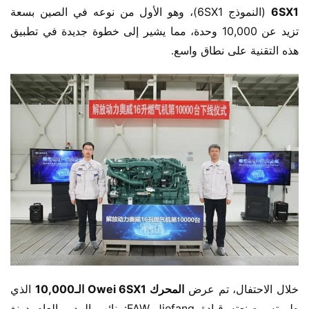
6SX1
 (النموذج 6SX1)، وهو الأول من نوعه في الصين بسعة 
تزيد عن 10,000 وحدة، مما يشير إلى خطوة جديدة في تطبيق 
هذه التقنية على نطاق واسع.
خلال الاحتفال، تم عرض ​
المحرك Owei 6SX1 الـ10,000
 الذي 
طورته وصنعته قيادة FAW Jiefang: نائب المدير العام دونغ 