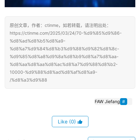
原创文章，作者：ctinme，如若转载，请注明出处：
https://ctinme.com/2025/03/24/70-%d9%85%d9%86-
%d8%ad%d8%b5%d8%a9-
%d8%a7%d9%84%d8%b3%d9%88%d9%82%d8%8c-
%d9%85%d8%a8%d9%8a%d8%b9%d8%a7%d8%aa-
%d8%aa%d8%aa%d8%ac%d8%a7%d9%88%d8%b2-
10000-%d9%88%d8%ad%d8%af%d8%a9-
%d8%a3%d9%88/
FAW Jiefang
(0)
Like