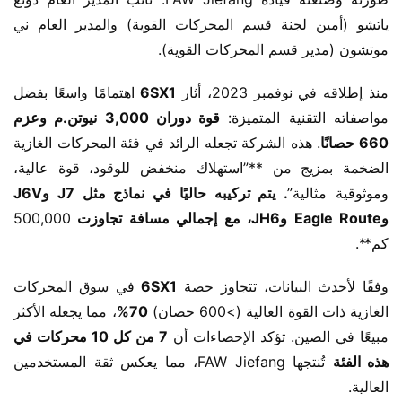
ياتشو (أمين لجنة قسم المحركات القوية) والمدير العام ني 
موتشون (مدير قسم المحركات القوية).
منذ إطلاقه في نوفمبر 2023، أثار ​
6SX1
 اهتمامًا واسعًا بفضل 
مواصفاته التقنية المتميزة: ​
قوة دوران 3,000 نيوتن.م وعزم 
660 حصانًا
. هذه الشركة تجعله الرائد في فئة المحركات الغازية 
الضخمة بمزيج من ​**”استهلاك منخفض للوقود، قوة عالية، 
وموثوقية مثالية”
. يتم تركيبه حاليًا في نماذج مثل J7 وJ6V 
وEagle Route وJH6، مع إجمالي مسافة تجاوزت ​
500,000 
كم**.
وفقًا لأحدث البيانات، تتجاوز حصة ​
6SX1
 في سوق المحركات 
الغازية ذات القوة العالية (>600 حصان) ​
70%​
، مما يجعله الأكثر 
مبيعًا في الصين. تؤكد الإحصاءات أن ​
7 من كل 10 محركات في 
هذه الفئة
 تُنتجها FAW Jiefang، مما يعكس ثقة المستخدمين 
العالية.