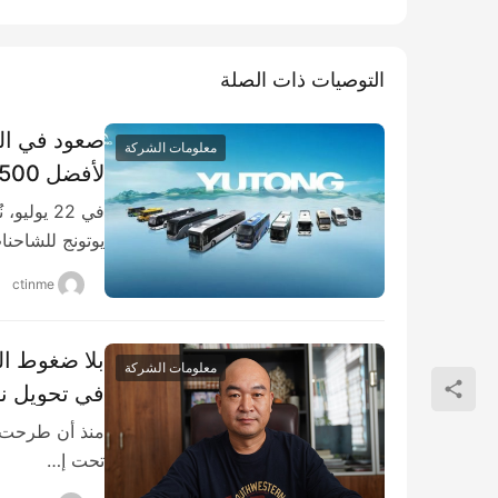
التوصيات ذات الصلة
​​صعود في ا
معلومات الشركة
لأفضل 500 شركة للمرة الـ15​​
يوتونج للشاحن
ctinme
بلا ضغوط ال
معلومات الشركة
في تحويل نق
تحت إ…