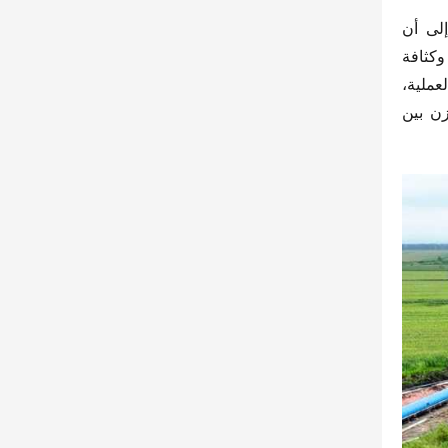
على الصعيد العالمي، أصبح التحول نحو التعدين منخفض الكربون وبناء المناجم الخضراء محورًا رئيسيًا. تشير البيانات إلى أن 
شاحنة التعدين العاملة بالوقود تنبعث منها 150 طنًا من الكربون سنويًا. مع متطلبات خفض استهلاك الطاقة بنسبة 18% وكثافة 
الانبعاثات بنسبة 20% بحلول 2025 للشركات الكبيرة، أصبح استبدال المعدات بالطاقة الجديدة أمرًا ملحًا. في الممارسة العملية، 
تواجه المناجم ظروفًا معقدة مثل التضاريس الوعرة، والمنحدرات الثقيلة، والمسافات المتفاوتة، مما يتطلب منتجات توازن بين 