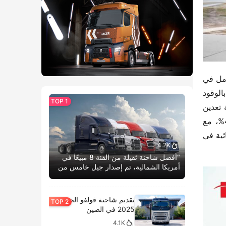
من الجدير بالذكر أن يوتونغ كانت سبّاقة في تبني الطاقة الجديدة. في عام 1999، طوّرت الشركة أول حافلة كهربائية بالكامل في 
القطاع، قبل عقد كامل من إصدار السياسات الحكومية الداعمة. بناءً على خبرة عشر سنوات في تطبيق الشاحنات العاملة بالوقود 
في مناجم التعدين، مدعومة بتقنياتها الأساسية في “الأنظمة الكهربائية الثلاثة”، قامت يوتونغ في 2018 بتصميم أول شاحنة تعدين 
كهربائية بالكامل، لتصبح رائدة في هذا المجال. تحتل الجيلان الحاليان من منتجاتها الكهربائية حصة سوقية مذهلة تبلغ 48%، مع 
احتفاظها بالمركز الأول في المبيعات لسبع سنوات متتالية. في 2023، حققت يوتونغ أول تطبيق كامل للقيادة الذاتية الكهربائية في 
4.2K
“أفضل شاحنة ثقيلة من الفئة 8 مبيعًا في
أمريكا الشمالية، تم إصدار جيل خامس من
كاسكاديا بوم الحياة.”
تقديم شاحنة فولفو الجديدة
2025 في الصين
4.1K