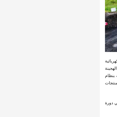
لمواجهة هذه المتطلبات المتعددة، تركز يوتونغ على تنوع المنتجات وضمان دورة الحياة الكاملة. حاليًا، تقدم يوتونغ شاحنات كهربائية 
وهجينة، حيث تستهلك الشاحنات الكهربائية في أحد مناجم آنهوي ما يعادل “كيلوواط واحد يوميًا”، بينما تُستخدم الشاحنات الهجينة 
على نطاق واسع في شينجيانغ. في هذا الإطلاق، ستقدم يوتونغ سلسلتين وثلاثة منتجات جديدة، بما في ذلك شاحنة هجينة بنظام 
طورته الشركة ذاتيًا. وفقًا لمعيار يوتونغ “عدم استخدام السوق كمختبر، بل اختبار المنتجات بدقة قبل الإطلاق”، فإن هذه المنتجات 
يتطلب الانتشار الواسع للطاقة الجديدة في مجال النقل غير الطرقي ضمانات شاملة. ستكون يوتونغ أول من يقدم حلًا يغطي دورة 