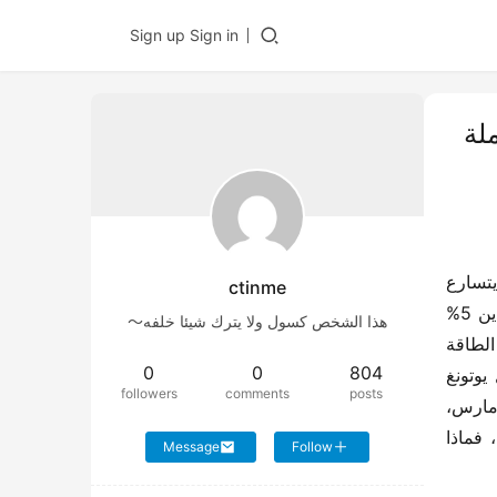
Sign up
Sign in
لة
في ظل الدعوة العالمية للتنمية الخضراء وخفض الانبعاثات، تحظى عملية التحول الأخضر لصناعة التعدين باهتمام كبير. يتسارع 
ctinme
اعتماد الطاقة الجديدة في معدات شاحنات التعدين عامًا بعد عام، حيث بلغ معدل انتشار الطاقة الجديدة في شاحنات التعدين 5% 
هذا الشخص كسول ولا يترك شيئا خلفه～
في 2023، ووصل إلى 10% في 2024. وراء هذا التحول السريع، بالإضافة إلى الدفع السياسي، هناك حاجة لتطبيق تقنيات الطاقة 
0
0
804
الجديدة والمنتجات الموثوقة. مع خبرة تمتد قرابة 30 عامًا في مجال المركبات التجارية العاملة بالطاقة الجديدة، تواصل يوتونغ 
followers
comments
posts
تعزيز الاستخدام الواسع للطاقة النظيفة ليس فقط في النقل البري، ولكن أيضًا في عمليات النقل داخل المناجم. في 16 مارس، 
ستكشف يوتونغ النقاب عن حلها الشامل لشاحنات التعدين العاملة بالطاقة الجديدة بالإضافة إلى إطلاق منتجات جديدة، فماذا 
Message
Follow