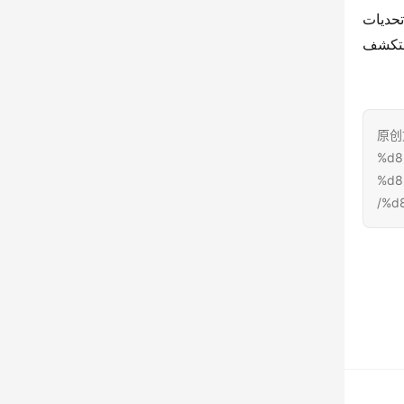
كيف ستطور يوتونغ شاحناتها الكهربائية لمواكبة متطلبات “الحياد الكربوني المزدوج”؟ كيف ستتغلب تكنولوجيا الهجين على تحديات 
المنحدرات والقلق من المدى؟ وما الحلقة القيمة التي ستبنيها يوتونغ من الخدمات الميدانية إلى الحلول الشاملة؟ ستكشف 
原创文
%d8
%d8
%d