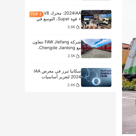
2024IAA: محرك V8، الغاز
+ قوة Super، التوسع في
الطرازات الكهربائية،
3.6K
وتحليل المعروضات الداخلية
لشركة سكانيا
شركة FAW Jiefang تتعاون
مع Chengde Jianlong،
وتكشف النقاب عن تسليم
2.5K
100 مركبة كهربائية في
احتفال جديد
سكانيا تبرز في معرض IAA
2024 لتعزيز أساسيات
النقل المستدام
2.4K