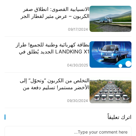
الانسيابية القصوى: انطلاق صفر
الكربون – عرض مثير لقطار الجر
بمحرك هيدروجيني من شاحنات الصين
الثقيلة في معرض هانوفر 2024
09/17/2024
​​بطاقة كهربائية وطنية للجميع! طراز
LANDKING X1 الجديد يُطلق في
الصين​​
04/30/2025
التخلص من الكربون “وتحوّل” إلى
الأخضر مستمر! تسليم دفعة من
شاحنات XCMG الجديدة للطاقة إلى
الشمال الغربي.
09/30/2024
اترك تعليقاً