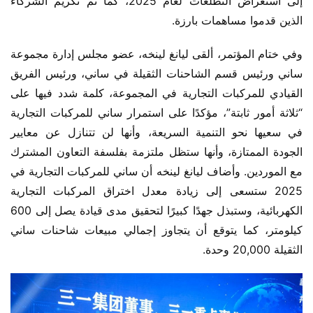
إلى استعراض التطلعات لعام 2025، كما تم تكريم الشركاء 
الذين قدموا مساهمات بارزة.
وفي ختام المؤتمر، ألقى ليانغ لينخه، عضو مجلس إدارة مجموعة 
ساني ورئيس قسم الشاحنات الثقيلة في ساني، ورئيس الفريق 
القيادي للمركبات التجارية في المجموعة، كلمة شدد فيها على 
“ثلاثة أمور ثابتة”، مؤكدًا على استمرار ساني للمركبات التجارية 
في سعيها نحو التنمية السريعة، وأنها لن تتنازل عن معايير 
الجودة الممتازة، وأنها ستظل ملتزمة بفلسفة التعاون المشترك 
مع الموردين. وأضاف ليانغ لينخه أن ساني للمركبات التجارية في 
2025 ستسعى إلى زيادة معدل اختراق المركبات التجارية 
الكهربائية، وستبذل جهدًا كبيرًا لتحقيق مدى قيادة يصل إلى 600 
كيلومتر، كما يتوقع أن يتجاوز إجمالي مبيعات شاحنات ساني 
الثقيلة 20,000 وحدة.