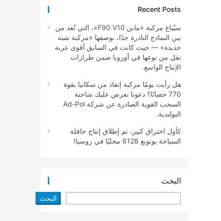
Recent Posts
سيُباع مركبة «مانن F90 V10»، التي تُعد من
بين النماذج النادرة جدًا، بوصفها «مركبة شبه
جديدة» — حيث كانت في السابق أقوى عربة
نقل من نوعها في أوروبا ضمن طرازات
الإنتاج الواسع.
هل رأيت يومًا مركبة إنقاذ من سكانيا بقوة
770 حصانًا؟ دعونا نعرض عليك شاحنة
السحب القوية الصادرة عن شركة Ad-Pol
البولندية.
كأول اختراق كبير، تم إطلاق إنتاج حافلة
السياحة يوتونغ 6128 محليًا في روسيا!
البحث
البحث