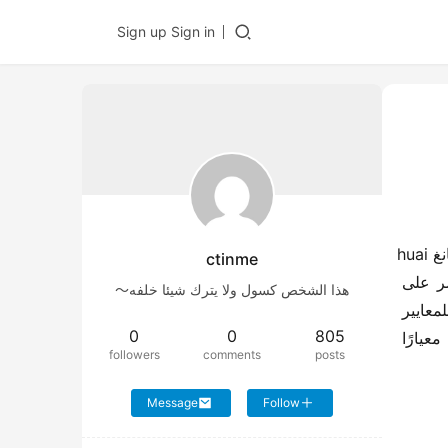
Sign up
Sign in
السلامة ليست أمرًا صغيرًا، حيث تضع جيانغhuai دائمًا السلامة في المقام الأول أثناء تطوير وتصنيع منتجاتها. حصلت جيانغhuai 
ctinme
T9 (المعروفة بالهاينتو الجديد) على أعلى تصنيف من خمس نجوم في اختبار التصادم الأسترالي ANCAP، حيث لم تقتصر على 
هذا الشخص كسول ولا يترك شيئا خلفه～
الحصول على أعلى تقييم للسلامة فحسب، بل كانت أول بيك أب من علامة تجارية صينية يحصل على خمس نجوم وفقًا للمعايير 
0
0
805
الجديدة لـ ANCAP في أستراليا، كما حصلت على أعلى درجة شاملة للسلامة في اختبارات البيك أب عالميًا، مما وضع معيارًا 
followers
comments
posts
Message
Follow