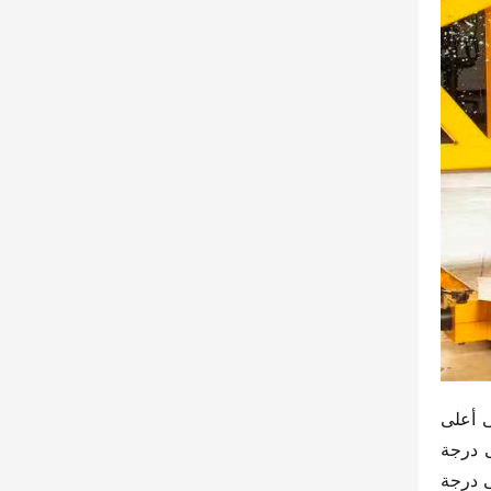
عند النظر بالتفصيل، فإن “هانتو” الجديدة قد أدت بشكل ممتاز في اختبارات التصادم الأمامي والجانبي، حيث حصلت على أعلى 
درجة في اختبار التصادم الجانبي، مما يعني أنها قادرة على تحمل الصدمات المباشرة ذات الشدة العالية. كما حصلت على درجة 
كاملة في اختبار الذراع، مما يعني أنها فعّالة في الوقاية من الإصابات العنقية الناجمة عن الحوادث الخلفية. حصلت أيضًا على درجة 