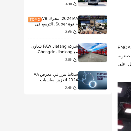
4.1K
2024IAA: محرك V8، الغاز
+ قوة Super، التوسع في
الطرازات الكهربائية،
3.6K
وتحليل المعروضات الداخلية
لشركة سكانيا
شركة FAW Jiefang تتعاون
تعد ANCAP الأسترالية ثاني أهم برنامج لاختبار السيارات الجديدة عالميًا، حيث تعتمد معايير الاختبار على معايير ENCAP 
مع Chengde Jianlong،
الأوروبية، وهي موثوقة وصارمة وتُحدث بشكل مستمر. حاليًا، تعتمد ANCAP الأسترالية معايير 2023-2025، حيث ارتفعت صعوبة 
وتكشف النقاب عن تسليم
2.5K
100 مركبة كهربائية في
ظروف الاختبار وأساليب التقييم بشكل كبير مقارنة بالنسخة السابقة من ANCAP، مما يعني أن السيارات التي تحصل على 
احتفال جديد
سكانيا تبرز في معرض IAA
2024 لتعزيز أساسيات
النقل المستدام
2.4K