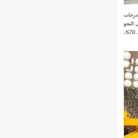
السيارة التي شاركت في هذا الاختبار هي النسخة الجديدة من “هانتو 2.0T ديزل بنظام الدفع الرباعي”، حيث حصلت على درجات 
في مجالات حماية الركاب البالغين، حماية ركاب الأطفال، حماية مستخدمي الطريق الضعفاء، والمساعدة في السلامة على النحو 
التالي: 85%، 87%، 87%، 89%، وجميعها أعلى من الحد الأدنى لمتطلبات تصنيف الخمس نجوم في الأمان: 80%، 80%، 70%، 