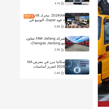
4.1K
2024IAA: محرك V8، الغاز
+ قوة Super، التوسع في
الطرازات الكهربائية،
3.6K
وتحليل المعروضات الداخلية
لشركة سكانيا
شركة FAW Jiefang تتعاون
مع Chengde Jianlong،
وتكشف النقاب عن تسليم
2.5K
100 مركبة كهربائية في
احتفال جديد
سكانيا تبرز في معرض IAA
2024 لتعزيز أساسيات
النقل المستدام
2.4K