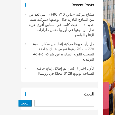
Recent Posts
سيُباع مركبة «مانن F90 V10»، التي تُعد من
بين النماذج النادرة جدًا، بوصفها «مركبة شبه
جديدة» — حيث كانت في السابق أقوى عربة
نقل من نوعها في أوروبا ضمن طرازات
الإنتاج الواسع.
هل رأيت يومًا مركبة إنقاذ من سكانيا بقوة
770 حصانًا؟ دعونا نعرض عليك شاحنة
السحب القوية الصادرة عن شركة Ad-Pol
البولندية.
كأول اختراق كبير، تم إطلاق إنتاج حافلة
السياحة يوتونغ 6128 محليًا في روسيا!
البحث
البحث