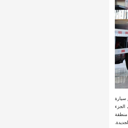
كمنتج فاخر تحت علامة “جيانغهاي 1 كار”، يتمتع “شواي لينغ HS7” بمظهر لافت. يستند إلى التصميم المُحسّن الجديد لجسم سيارة 
“شواي لينغ S”، حيث يعتمد على شبكة التهوية الأمامية على شكل حرف U كعنصر رئيسي، مع إضافة شريط كروم في الجزء 
العلوي والسفلي على شكل U للتزيين. فوق الشبكة، يوجد مساحة كبيرة فارغة تساعد في تقليل تركيز الوزن البصري. في منطقة 
الفراغ هذه، يوجد شعار علامة “جيانغهاي 1 كار” مع كلمة “JAC” و”شواي لينغ” باللون الأزرق، مما يرمز إلى الطاقة الجديدة. 