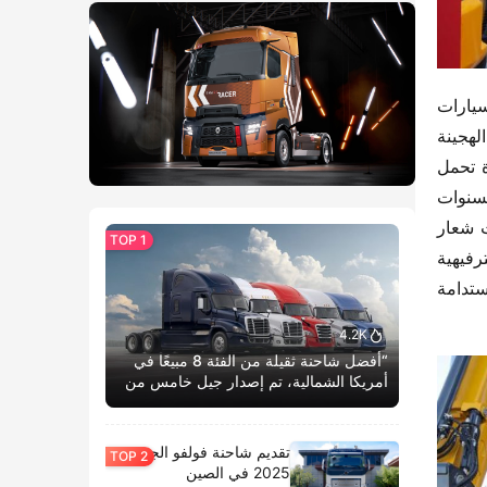
إن انتشار السيارات الكهربائية يوفر حلولًا جديدة لسوق النقل الحضري، وفي الوقت نفسه، يجلب أفقًا جديدًا لصناعات السيارات 
المتخصصة الأخرى، مثل صناعة المركبات الترفيهية (الرود ستار). المركبة الترفيهية المبنية على قاعدة العجلات الخفيفة الهجينة 
تتمتع ليس فقط بمزايا الاستدامة العالية وتكاليف التشغيل المنخفضة، ولكن أيضًا بتجربة قيادة أكثر هدوءًا وراحة، مع قدرة تحمل 
أعلى، مما يزيل القلق من المسافة والطاقة ويزيد من متعة الحياة في المركبات الترفيهية، مما جعلها أكثر شعبية في السنوات 
الأخيرة. مؤخراً، تم عقد المؤتمر السنوي للتسويق التجاري لسيارات النقل التجارية من شركة جيانغهاي لعام 2025، تحت شعار 
“التغيير والابتكار من أجل التنمية، والعمل الجاد لتحقيق فصل جديد”. في هذا الحدث، قدمت جيانغهاي لنا هذه المركبة الترفيهية 
الكهربائية. تم تصميمها بناءً على قاعدة العجلات الهجينة للسيارة الخفيفة “جيانغهاي 1 كار شواي لينغ HS7″، وتتمتع بمزايا الاستدامة 
4.2K
“أفضل شاحنة ثقيلة من الفئة 8 مبيعًا في
أمريكا الشمالية، تم إصدار جيل خامس من
كاسكاديا بوم الحياة.”
تقديم شاحنة فولفو الجديدة
2025 في الصين