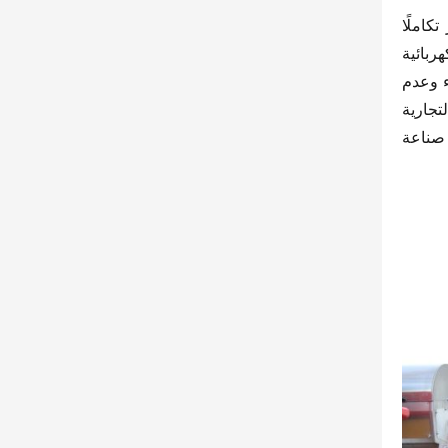
في مجال الشاحنات الخفيفة، تسير شركة جيانغهاي على طريق التنمية المتوازية للطاقة المتعددة، مما يوفر حلولًا أكثر تكاملًا 
للصناعة. سيارة “جيانغهاي 1 كار شواي لينغ HS7” هي واحدة من هذه المنتجات التي تملأ الفراغ بين الشاحنات الخفيفة الكهربائية 
والشاحنات الخفيفة التي تعمل بالديزل باستخدام تقنية الهجين، حيث تتمتع بميزة القدرة على الحصول على اللوحات الخضراء وعدم 
الخوف من القيود على حركة المرور، بالإضافة إلى مزايا المسافة الطويلة والتكلفة المنخفضة. بالمقارنة مع المركبات التجارية 
العامة، تتطلب المركبات الترفيهية (الرود ستار) موثوقية أعلى في الهيكل وراحة أكبر في القيادة، ما يجعل قبولها في صناعة 