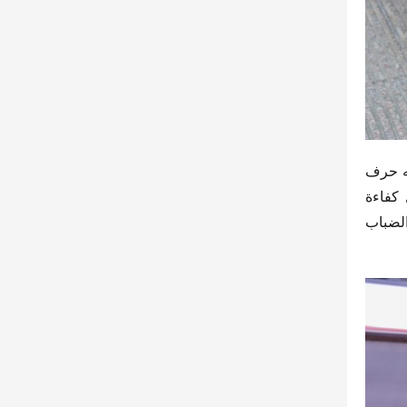
توجد مصابيح أمامية لسيارة “شواي لينغ HS7” الهجينة للمركبات الترفيهية على جانبي الشبكة الأمامية، وتأتي بتصميم يشبه حرف 
C، حيث يدمج الهيكل المحيط بالجبهة بشكل مميز. تستخدم المصابيح الأمامية مصدر ضوء LED، مما يمنحها مزايا مثل كفاءة 
الإضاءة العالية، واستهلاك الطاقة المنخفض، وقلة السخونة، وطول العمر الافتراضي. وبالإضافة إلى ذلك، تساعد مصابيح الضباب 