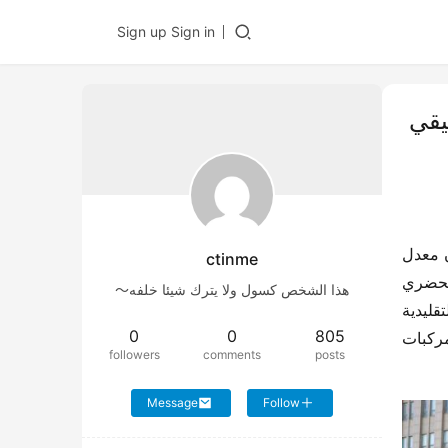
Sign up
Sign in
حقيقي
في السنوات الأخيرة، حقق قطاع المركبات التجارية في الصين تطورًا كبيرًا. مثلما هو الحال في مجال سيارات الركاب، فإن معدل 
ctinme
تسرب المركبات التجارية الكهربائية في الصين في تزايد مستمر، خاصة في مجال مركبات التوزيع الحضرية. مع التطور الحضري 
هذا الشخص كسول ولا يترك شيئا خلفه～
الكبير واكتظاظ المدن، أصبحت المركبات الهجينة والكهربائية هي الخيار الأول للظروف العملية، حيث تواجه المركبات التقليدية 
0
0
805
التي تعمل بالديزل عيوبًا مثل قلة الحقوق على الطريق وفرض قيود على الحركة. في الوقت نفسه، فإن تكلفة تشغيل المركبات 
followers
comments
posts
Message
Follow